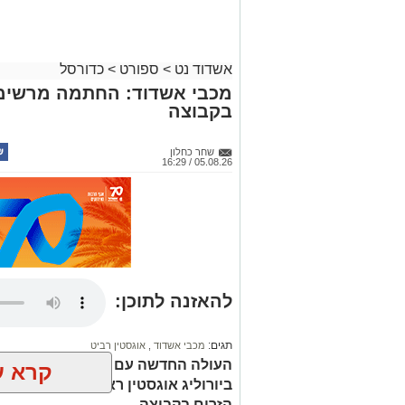
אשדוד נט
>
ספורט
>
כדורסל
מכבי אשדוד: החתמה מרשימה
בקבוצה
שחר כחלון
05.08.26 / 16:29
להאזנה לתוכן:
תגים:
מכבי אשדוד
,
אוגסטין רביט
העולה החדשה עם החתמה איכותית ב
קרא ע
ביורוליג אוגסטין ראביט חתם בקבוצ
הזרים בקבוצה