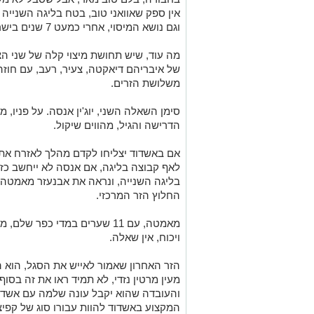
אין ספק שאוואני טוב, בטח בליגה השנייה
וגם נושא המיסוי, אחרי כמעט 7 שנים בישראל, מהווים נדבך מרכזי.
מה עוד, שיש תחושת מיצוי קלה של שני הצ
של איבריהם דיאקטה, צעיר, רעב, עם חוזה
משלושת הזרים.
סימן השאלה השני, יוג'ין אנסה. על פניו, 
הדרישה והגיל, מהווים שיקול.
אם באשדוד יצליחו לקדם מהלך לאזרח את א
לאף קבוצה בליגה, אם אנסה לא ייחשב כזר
בליגה השנייה, ונראה את אבנעזר מאמטה
החלוץ הזר המרכזי.
מאמטה, עם 11 שערים במדי כפר 
ויכוח, אין שאלה.
הזר האחרון שאמור לאייש את הסגל, הוא הק
מעין מרטין נזדי, לא תמיד ראו את זה בסוף
והעובדה שהוא יקבל עונה שלמה עם אשדוד 
המקצוע באשדוד להוות עבורו סוג של קפיצ