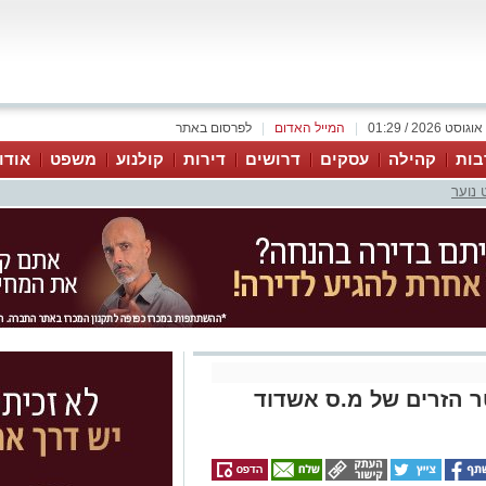
|
המייל האדום
|
לפרסום באתר
בות
קהילה
עסקים
דרושים
דירות
קולנוע
משפט
אודו
 נוער
ר הזרים של מ.ס אשדוד