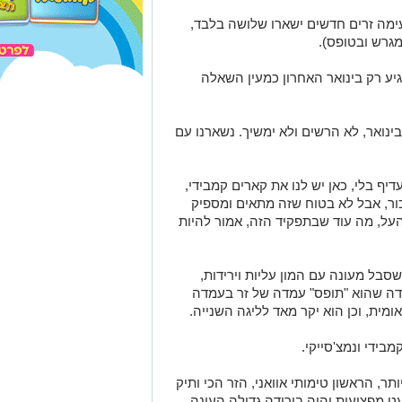
ימה זרים חדשים ישארו שלושה בלבד,
גרש ובטופס).
גיע רק בינואר האחרון כמעין השאלה
בינואר, לא הרשים ולא ימשיך. נשארנו עם
יף בלי, כאן יש לנו את קארים קמבידי,
ור, אבל לא בטוח שזה מתאים ומספיק
על, מה עוד שבתפקיד הזה, אמור להיות
שסבל מעונה עם המון עליות וירידות,
דה שהוא "תופס" עמדה של זר בעמדה
מית, וכן הוא יקר מאד לליגה השנייה.
תר, הראשון טימותי אוואני, הזר הכי ותיק
 מפציעות והיה בירידה גדולה העונה,