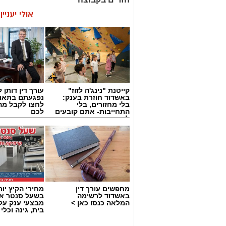
אולי יעניי
קייטנת "נינג'ה לזוז"
עורך דין דותן ל
באשדוד חוזרת בענק:
נפגעתם בתאונ
בלי מחזורים, בלי
לחצו לקבל מה
התחייבות- אתם קובעים
לכם
לכמה ואיזה ימים
להירשם!
מחפשים עורך דין
מחירי הקיץ יור
באשדוד לרשימה
בשעל סנטר אש
המלאה כנסו כאן >
מבצעי ענק על 
בית, גינה וכלי
אולם הקריה