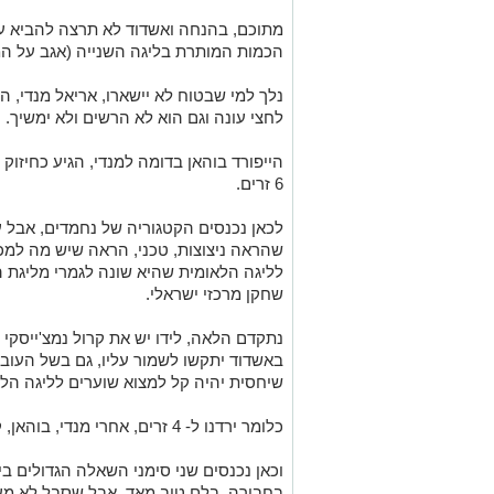
מתוכם, בהנחה ואשדוד לא תרצה להביא ע
הכמות המותרת בליגה השנייה (אגב על המ
נלך למי שבטוח לא יישארו, אריאל מנדי, ה
לחצי עונה וגם הוא לא הרשים ולא ימשיך.
הייפורד בוהאן בדומה למנדי, הגיע כחיזוק 
6 זרים.
לכאן נכנסים הקטגוריה של נחמדים, אבל עד
שהראה ניצוצות, טכני, הראה שיש מה למכ
לליגה הלאומית שהיא שונה לגמרי מליגת ה
שחקן מרכזי ישראלי.
נתקדם הלאה, לידו יש את קרול נמצ'ייסקי 
באשדוד יתקשו לשמור עליו, גם בשל העוב
שיחסית יהיה קל למצוא שוערים לליגה הלאו
כלומר ירדנו ל- 4 זרים, אחרי מנדי, בוהאן, קמבידי ונמצ'סייקי.
וכאן נכנסים שני סימני השאלה הגדולים ביו
בחבורה, בלם טוב מאד, אבל שסבל לא מעט