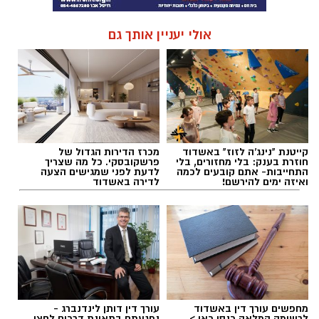
אולי יעניין אותך גם
קייטנת "נינג'ה לזוז" באשדוד
מכרז הדירות הגדול של
חוזרת בענק: בלי מחזורים, בלי
פרשקובסקי. כל מה שצריך
התחייבות- אתם קובעים לכמה
לדעת לפני שמגישים הצעה
ואיזה ימים להירשם!
לדירה באשדוד
מחפשים עורך דין באשדוד
עורך דין דותן לינדנברג -
לרשימה המלאה כנסו כאן >
נפגעתם בתאונת דרכים לחצו