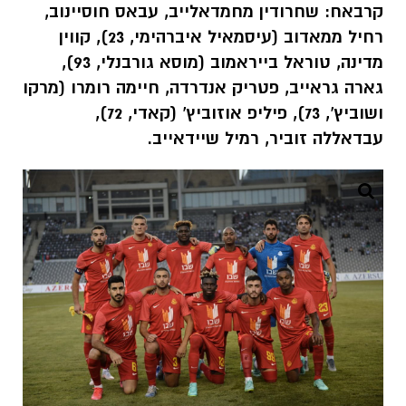
קרבאח: שחרודין מחמדאלייב, עבאס חוסיינוב,
רחיל ממאדוב (עיסמאיל איברהימי, 23), קווין
מדינה, טוראל בייראמוב (מוסא גורבנלי, 93),
גארה גראייב, פטריק אנדרדה, חיימה רומרו (מרקו
ושוביץ', 73), פיליפ אוזוביץ' (קאדי, 72),
עבדאללה זוביר, רמיל שיידאייב.