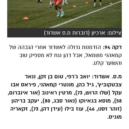
צילום: ארכיון (דוברות מ.ס אשדוד)
דקה 94:
הזדמנות גדולה לאשדוד אחרי הגבהה של
קמאהני משמאל, אבל דהן נגח לא מספיק טוב
והשוער קלט.
מ.ס. אשדוד: יואב ג'רפי, טום בן זקן, ננאד
צבטקוביץ', גיל כהן, מונטרי קמאהני, פיראס אבו
עקל (שלו הרוש, 73), מרטין ראינוב (אור אינברום,
58), מוסא בגאיוקו (נאור סבג, 80), יעקב בריהון
(זוהר זסנו, 46), עוז בילו (עידן דהן, 73), זקאריה
מוגיס.