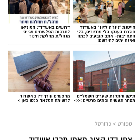
קייטנת "נינג'ה לזוז" באשדוד
דרושים באשדוד: המוזיאון
חוזרת בענק: בלי מחזורים, בלי
לתרבות הפלשתים מגייס
התחייבות- אתם קובעים לכמה
מנהל/ת מחלקת חינוך
ואיזה ימים להירשם!
תיקון והתקנת שערים חשמליים
מחפשים עורך דין באשדוד
מסחר תעשיה ובתים פרטיים >>>
לרשימה המלאה כנסו כאן >
ספורט
>
כדורסל
צפו בדן קציר מאמן מכבי אשדוד