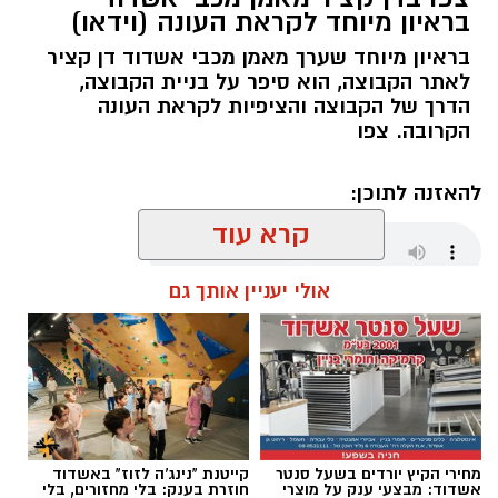
בראיון מיוחד לקראת העונה (וידאו)
בראיון מיוחד שערך מאמן מכבי אשדוד דן קציר
לאתר הקבוצה, הוא סיפר על בניית הקבוצה,
הדרך של הקבוצה והציפיות לקראת העונה
הקרובה. צפו
להאזנה לתוכן:
קרא עוד
אולי יעניין אותך גם
שחר כחלון / 18:01 07.08.26
מחירי הקיץ יורדים בשעל סנטר
קייטנת "נינג'ה לזוז" באשדוד
תגים:
מכבי אשדוד
,
דן קציר
אשדוד: מבצעי ענק על מוצרי
חוזרת בענק: בלי מחזורים, בלי