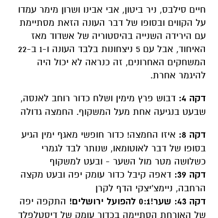
חיים סילבס, ניר ביטון, אבי אבינו ושרון מימר עמדו
על הקווים ובסופו של דבר העונה הזאת מסתיימת
עם הירידה השנייה בהיסטוריה של אשדוד מאז
האיחוד, אבל עם 5 ניצחונות בלבד העונה ו-1 ב-22
המשחקים האחרונים, זה כנראה לא יכול היה
להיגמר אחרת.
דקה 4:
דבוש פרץ מימין ושלח כדור רוחב לאנסה,
שבעט בנגיעה אחת מעל המשקוף. החמצה גדולה
דקה 8:
איזו החמצה! כדור חופשי מאגף ימין הגיע
בסופו של דבר לאוטומאו, שנותר לבד לגמרי
כשלושה מטר מול השער - ובעט למשקוף
דקה 39:
דאפה קיבל כדור עומק יפה ובעט מקצה
הרחבה, ניימצ'יצקי הדף לקרן
דקה 43: שער!0:1 להפועל ירושלים!
התקפה יפה
של האורחת הסתיימה בכדור עומק של דיסטלפלד