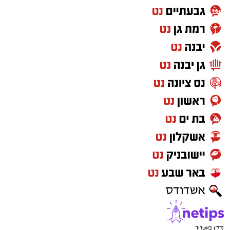
בקיץ 2024 יצא לאירופה וחתם בלבאריו היוונית.
בליגה הראשונה ביוון רשם 9.8 נקודות, 6.9
ריבאונדים וסיים כמלך החסימות עם 1.1 חסימות
לערב. אשתקד שיחק בשולה הצרפתית, כולל ב-
BCL ורשם 6.4 נקודות ו-5.6 ריבאונדים באירופה.
רוצה לעקוב אחרי הערוץ של הקבוצה "אשדוד נט"
ב-WhatsApp לחצו כאן
להורדת אפליקציה של אשדוד נט לחצו כאן
עקבו בפייסבוק
עקבו באינסטגרם
נדל"ן באשדוד