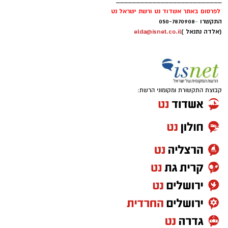
__________________________
לפרסום באתר אשדוד נט ורשת ישראל נט
התקשרו
-
050-7870908
(אלדה נתנאל )
elda@isnet.co.il
קבוצת התקשורת ומקומוני הרשת:
אחרי עונה אחת בחר לחזור לג'ורג'טאון לעונה
פחות טובה ואת קריירת המכללות סיים בפן סטייט
שם רשם 10 נקודות, 7.6 ריבאונדים ו-1.5 ריבאונדים
למשחק.