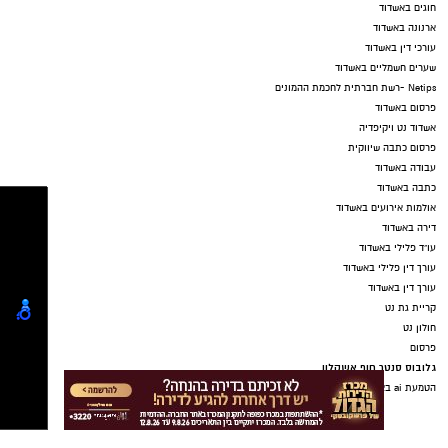
חוגים באשדוד
ארנונה באשדוד
עורכי דין באשדוד
שערים חשמליים באשדוד
Netips -רשת חברתית לחכמת ההמונים
פרסום באשדוד
אשדוד נט ויקיפדיה
פרסום כתבה שיווקית
עבודה באשדוד
כתבה באשדוד
אולמות אירועים באשדוד
דירה באשדוד
עו"ד פלילי באשדוד
עורך דין פלילי באשדוד
עורך דין באשדוד
קריית גת נט
חולון נט
פרסום
גלובוס סנטר חוף אשקלון
הטמעת ai בארגונים