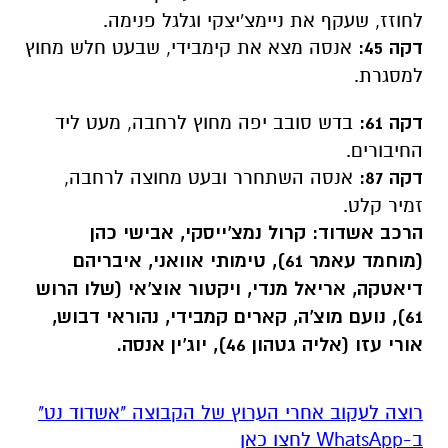
לחוזז, שעקף את ניימצ'יצקי וגלגל פנימה.
דקה 45:
אנסה מצא את קימבידי, שבעט חלש מחוץ
למסגרת.
דקה 61:
בדש סובב יפה מחוץ לרחבה, מעט ליד
החיבורים.
דקה 87:
אנסה השתחרר ובעט מחוצה לרחבה,
זמיר קלט.
הרכב אשדוד: קרול נמצ'ייסקי, אבישי כהן
(מוחמד עאמר 61), טימותי אוואני, איבריהם
דיאטקה, אריאל מנדי, ויקטור אוצ'אי (שלו הרוש
61), נועם מוצ'ה, קארים קמבידי, נהוראי דבוש,
אורי עזו (אליה גטהון 46), יוג'ין אנסה.
רוצה לעקוב אחרי הערוץ של הקבוצה "אשדוד נט"
ב-WhatsApp לחצו כאן