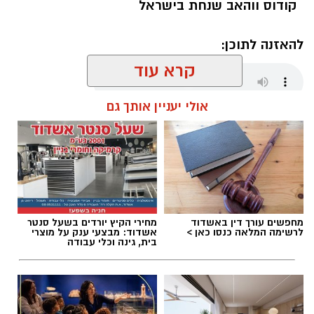
קודוס ווהאב שנחת בישראל
להאזנה לתוכן:
קרא עוד
אולי יעניין אותך גם
שחר כחלון / 17:59 07.08.26
מחפשים עורך דין באשדוד
מחירי הקיץ יורדים בשעל סנטר
תגים:
מכבי אשדוד
,
קודוס ווהאב
לרשימה המלאה כנסו כאן >
אשדוד: מבצעי ענק על מוצרי
בית, גינה וכלי עבודה