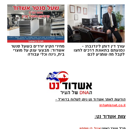
רוצה לעקוב אחרי הערוץ של הקבוצה "אשדוד נט"
ב-WhatsApp לחצו כאן
עורך דין דותן לינדנברג -
מחירי הקיץ יורדים בשעל סנטר
להורדת אפליקציה של אשדוד נט לחצו כאן
נפגעתם בתאונת דרכים לחצו
אשדוד: מבצעי ענק על מוצרי
לקבל מה שמגיע לכם
בית, גינה וכלי עבודה
עקבו בפייסבוק
עקבו באינסטגרם
קודוס ווהאב (מכבי אשדוד)
ליגת העל בכדורסל תתחיל את הפעילות בחודש
הודעות לאתר אשדוד נט ניתן לשלוח בדוא"ל -
ספטמבר במשחקי אימון וגביע ווינר, גם הקבוצות
info
@isnet.co.i
l
-
יתחילו באימונים כבר בשבוע הבא, אחת מהן היא
צוות אשדוד נט:
העולה החדשה מכבי אשדוד שבונה קבוצה
מו"ל ועורך ראשי:
אייל בן שמחון