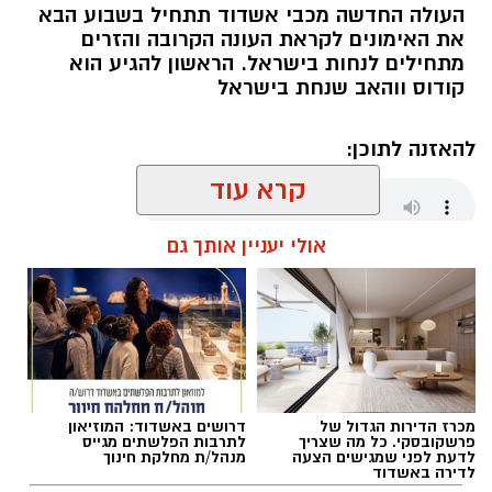
העולה החדשה מכבי אשדוד תתחיל בשבוע הבא
את האימונים לקראת העונה הקרובה והזרים
מתחילים לנחות בישראל. הראשון להגיע הוא
קודוס ווהאב שנחת בישראל
להאזנה לתוכן:
קרא עוד
אולי יעניין אותך גם
שחר כחלון / 17:59 07.08.26
מכרז הדירות הגדול של
דרושים באשדוד: המוזיאון
תגים:
מכבי אשדוד
,
קודוס ווהאב
פרשקובסקי. כל מה שצריך
לתרבות הפלשתים מגייס
לדעת לפני שמגישים הצעה
מנהל/ת מחלקת חינוך
לדירה באשדוד