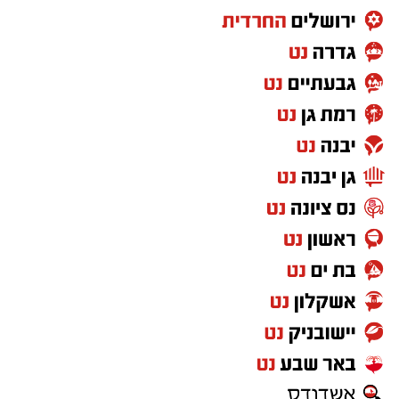
שם רשם 10 נקודות, 7.6 ריבאונדים ו-1.5 ריבאונדים
למשחק.
בקיץ 2024 יצא לאירופה וחתם בלבאריו היוונית.
בליגה הראשונה ביוון רשם 9.8 נקודות, 6.9
ריבאונדים וסיים כמלך החסימות עם 1.1 חסימות
לערב. אשתקד שיחק בשולה הצרפתית, כולל ב-
BCL ורשם 6.4 נקודות ו-5.6 ריבאונדים באירופה.
רוצה לעקוב אחרי הערוץ של הקבוצה "אשדוד נט"
ב-WhatsApp לחצו כאן
להורדת אפליקציה של אשדוד נט לחצו כאן
עקבו בפייסבוק
עקבו באינסטגרם