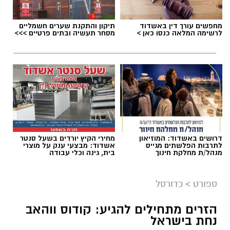
מחפשים עורך דין באשדוד
תיקון והתקנת שערים חשמליים
תגים:
מכבי אשדוד
,
דן קציר
לרשימה המלאה כנסו כאן >
מסחר תעשיה ובתים פרטיים >>>
דרושים באשדוד: המוזיאון
מחירי הקיץ יורדים בשעל סנטר
לתרבות הפלשתים מגייס
אשדוד: מבצעי ענק על מוצרי
מנהל/ת מחלקת חינוך
בית, גינה וכלי עבודה
ספורט
>
כדורסל
הזרים מתחילים להגיע: קודוס ווהאב
נחת בישראל