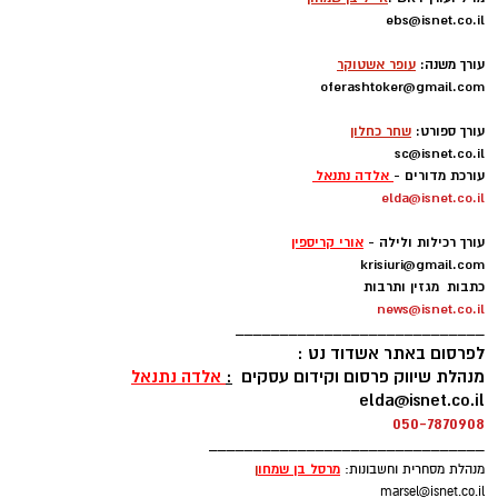
מסקרנת ביותר.
ebs@isnet.co.il
-
בינתיים הזר הראשון להגיע הוא הזר של אשדוד,
עורך משנה:
עופר אשטוקר
קודוס ווהאב, הסנטר הניגרי של מכבי אשדוד,
oferashtoker@gmail.com
-
התקבל בנמל התעופה בן גוריון.
עורך ספורט:
שחר כחלון
sc@isnet.co.il
עם נחיתתו אמר ווהאב: "אני מאוד שמח להיות פה.
עורכת מדורים -
אלדה נתנאל
elda@isnet.co.il
אני כבר מחכה בקוצר רוח להכיר את חברי לקבוצה
-
ולהתחיל לעבוד.
עורך רכילות ולילה -
אורי קריספין
krisiuri@gmail.com
עקבתי אחרי הליגה בישראל ואני יודע שזו ליגה
כתבות מגזין ותרבות
news@isnet.co.il
טובה". ולאוהדי מכבי אשדוד אמר: "נגיע מוכנים לכל
____________________________
משחק כדי לתת את הטוב ביותר. אני מחכה כבר
לפרסום באתר אשדוד נט :
לפגוש אתכם במגרש".
מנהלת שיווק פרסום וקידום עסקים
:
אלדה נתנאל
elda@isnet.co.il
050-7870908
ווהאב (26, 2.11), הגיע לארצות הברית בגי 15
_______________________________
מניגריה ואחרי כמה שנים בתיכונים הגיע לג'ורג'טאון
מרסל בן שמחו
ן
מנהלת מסחרית וחשבונות:
שם שיחק תחת פטריק יואינג. בעונתו השנייה
marsel@isnet.co.il