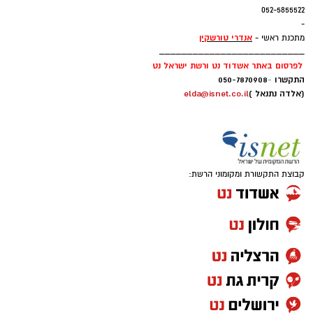
בהויאז הרשים עם 12.7 נקודות, 8.2 ריבאונדים ו-1.6
052-5855522
-
חסימות למשחק.
אנדרי טורשקין
מתכנת ראשי -
__________________________
לפרסום באתר אשדוד נט ורשת ישראל נט
התקשרו
-
050-7870908
(אלדה נתנאל )
elda@isnet.co.il
קבוצת התקשורת ומקומוני הרשת:
אחרי עונה אחת בחר לחזור לג'ורג'טאון לעונה
פחות טובה ואת קריירת המכללות סיים בפן סטייט