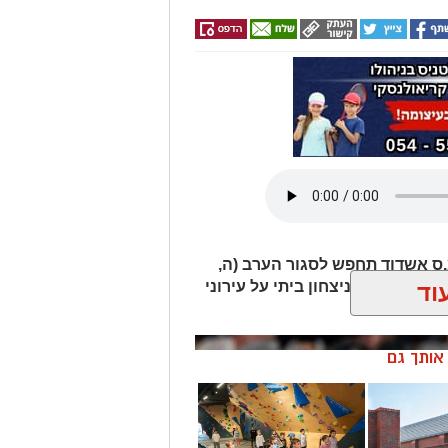
Wha לחצו כאן
טגרם
.ס אשדוד תחפש לסגור הערב (ה,
ן מושלם ועם ניצחון ביתי על עירוני
וד
ן אותך גם