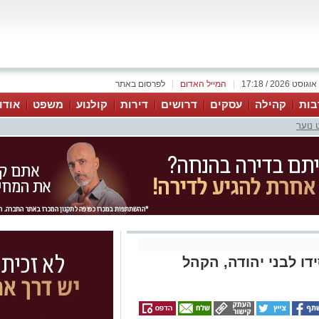
|
המייל האדום
|
לפרסום באתר
בות
קהילה
עסקים
דרושים
דירות
קולנוע
משפט
אודו
 נוער
ו לבני יהודה, הקהל