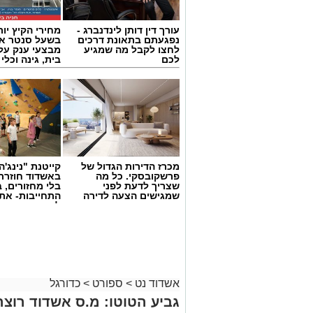
עורך דין דותן לינדנברג -
מחירי הקיץ יור
נפגעתם בתאונת דרכים
בשעל סנטר אש
לחצו לקבל מה שמגיע
מבצעי ענק על 
לכם
בית, גינה וכלי
מכרז הדירות הגדול של
קייטנת "נינג'ה 
פרשקובסקי. כל מה
באשדוד חוזרת
צילום: מ.ס אשדוד
שצריך לדעת לפני
בלי מחזורים, ב
שמגישים הצעה לדירה
התחייבות- את
באשדוד
לכמה ואיזה ימ
להירשם!
לציון בבית ד'. דור מיכה עלה מהספסל וב
שער הניצחון בדקה ה-64.
אשדוד המשיכה את פתיחת העונה הטובה 
בית ד’ של גביע הטוטו לאומית, דור מיכה
אשדוד נט
>
ספורט
>
כדורגל
כשממאטה הוא זה שכבש. בשלב חצי הגמר 
גביע הטוטו: מ.ס אשדוד רוצ