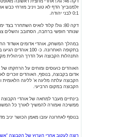
דקה 46: גול! אחרי מחצית ראשונה מאו
זלמנוביץ' הדף לא טוב ויניב מזרחי כבש 
0:1 לבני יהודה.
דקה 80: גול! קלוד לואיס השתחרר בצד
שנותר חופשי ברחבה, הסתובב והשלים צמד. 0:2 לבני יה
במהלך המשחק,
אוהדי אדומים אשדוד הח
בתקופה האחרונה. כ- 0
התנהלות הקבוצה ועל הדרך הניהולית מקצ
האוהדים כועוסים ומוחים על הרחקתו של 
אדום בקבוצה, בנוסף, האוהדים זוכרים ל
הקבוצה עלתה מליגה א' לליגה הלאומית ו
הקבוצה במקום הרביעי.
בינתיים מעבר למחאה של אוהדי הקבוצה שר
ממשיכה ואמורה להמשיך לאורך כל המשח
בנוסף לאחרונה עזבו מאמן הכושר יניב מד
רוצה לעקוב אחרי הערוץ של הקבוצה "אשדוד נט" ב-tsApp