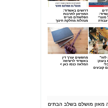
דים
דרושים באשדוד:
דוד:
המוזיאון לתרבות
מוצרי
הפלשתים מגייס
 עבודה
מנהל/ת מחלקת חינוך
לזוז"
מחפשים עורך דין
 בענק:
באשדוד לרשימה
לי
המלאה כנסו כאן >
ם קובעים
ים
מ.ס. אשדוד סיימה כמושלמת היחידה בגביע הטוטו אחרי 0:1 ביתי על הפועל ראשון
ישל למחליף נוסף, אבנעזר ממאטה, את
שלה ושמרה על מאזן מושלם במסגרת
 בישל את השער היחיד בהתמודדות,
אשדוד תפגוש את בני יהודה.
ה מאזן מושלם בשלב הבתים