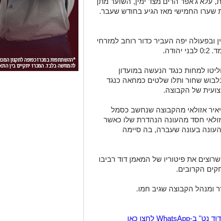
פסת, עלא ג'אפר הרים מצד ימין, השוער מתן
את שערו החמישי מאז הגיע בחודש שעבר.
 ימין ובפעולה יפה העביר כדור רוחב למזרחי
ודה.
ליטו למחות כנגד הנעשה במועדון
10 אוהדים הגיעו בלבוש שחור ותלו שלטים כמחאה כנגד
ועית של הקבוצה.
יאיר אזולאי מהקבוצה שנחשב כסמל
אזולאי חסד מהעונה הנהדרת שלו כאשר
העונה בעונה שעברה, בה סיימה
וצים את פיטוריו של המאמן דוד רביבו
קים הקרובים.
ר ומנהל הקבוצה שגיב חמו.
Wha לחצו כאן