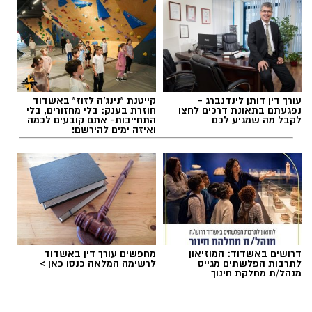
עורך דין דותן לינדנברג -
קייטנת "נינג'ה לזוז" באשדוד
תגים:
מכבי אשדוד
,
קודוס ווהאב
נפגעתם בתאונת דרכים לחצו
חוזרת בענק: בלי מחזורים, בלי
לקבל מה שמגיע לכם
התחייבות- אתם קובעים לכמה
ואיזה ימים להירשם!
רוצה לעקוב אחרי הערוץ של הקבוצה "אשדוד נט"
ב-WhatsApp לחצו כאן
דרושים באשדוד: המוזיאון
מחפשים עורך דין באשדוד
להורדת אפליקציה של אשדוד נט לחצו כאן
לתרבות הפלשתים מגייס
לרשימה המלאה כנסו כאן >
מנהל/ת מחלקת חינוך
עקבו בפייסבוק