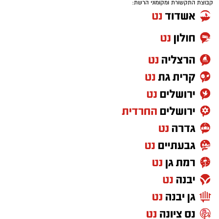
קבוצת התקשורת ומקומוני הרשת:
אחרי עונה אחת בחר לחזור לג'ורג'טאון לעונה
פחות טובה ואת קריירת המכללות סיים בפן סטייט
שם רשם 10 נקודות, 7.6 ריבאונדים ו-1.5 ריבאונדים
למשחק.
בקיץ 2024 יצא לאירופה וחתם בלבאריו היוונית.
בליגה הראשונה ביוון רשם 9.8 נקודות, 6.9
ריבאונדים וסיים כמלך החסימות עם 1.1 חסימות
לערב. אשתקד שיחק בשולה הצרפתית, כולל ב-
BCL ורשם 6.4 נקודות ו-5.6 ריבאונדים באירופה.
רוצה לעקוב אחרי הערוץ של הקבוצה "אשדוד נט"
ב-WhatsApp לחצו כאן