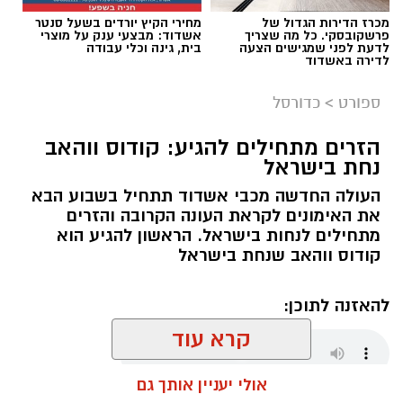
מכרז הדירות הגדול של
מחירי הקיץ יורדים בשעל סנטר
פרשקובסקי. כל מה שצריך
אשדוד: מבצעי ענק על מוצרי
לדעת לפני שמגישים הצעה
בית, גינה וכלי עבודה
לדירה באשדוד
ספורט
>
כדורסל
הזרים מתחילים להגיע: קודוס ווהאב
נחת בישראל
העולה החדשה מכבי אשדוד תתחיל בשבוע הבא
את האימונים לקראת העונה הקרובה והזרים
מתחילים לנחות בישראל. הראשון להגיע הוא
קודוס ווהאב שנחת בישראל
להאזנה לתוכן:
קרא עוד
אולי יעניין אותך גם
שחר כחלון / 17:59 07.08.26