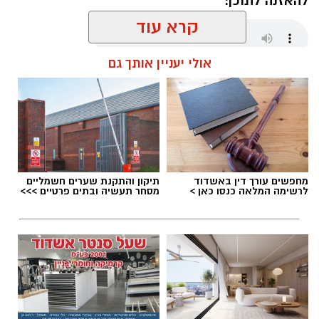
להאזנה לתוכן:
קרא עוד
אולי יעניין אותך גם
שחר כחלון / 18:01 07.08.26
מחפשים עורך דין באשדוד
תיקון והתקנת שערים חשמליים
תגים:
מכבי אשדוד
,
דן קציר
לרשימה המלאה כנסו כאן >
מסחר תעשיה ובתים פרטיים >>>