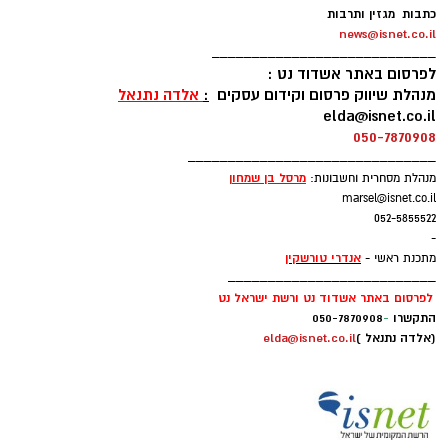
עקבתי אחרי הליגה בישראל ואני יודע שזו ליגה
כתבות מגזין ותרבות
news@isnet.co.il
טובה". ולאוהדי מכבי אשדוד אמר: "נגיע מוכנים לכל
____________________________
משחק כדי לתת את הטוב ביותר. אני מחכה כבר
לפרסום באתר אשדוד נט :
לפגוש אתכם במגרש".
מנהלת שיווק פרסום וקידום עסקים
:
אלדה נתנאל
elda@isnet.co.il
050-7870908
ווהאב (26, 2.11), הגיע לארצות הברית בגי 15
_______________________________
מניגריה ואחרי כמה שנים בתיכונים הגיע לג'ורג'טאון
מרסל בן שמחו
ן
מנהלת מסחרית וחשבונות:
שם שיחק תחת פטריק יואינג. בעונתו השנייה
marsel@isnet.co.il
בהויאז הרשים עם 12.7 נקודות, 8.2 ריבאונדים ו-1.6
052-5855522
-
חסימות למשחק.
אנדרי טורשקין
מתכנת ראשי -
__________________________
לפרסום באתר אשדוד נט ורשת ישראל נט
התקשרו
-
050-7870908
(אלדה נתנאל )
elda@isnet.co.il