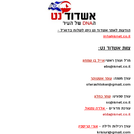
עקבו באינסטגרם
קודוס ווהאב (מכבי אשדוד)
ליגת העל בכדורסל תתחיל את הפעילות בחודש
הודעות לאתר אשדוד נט ניתן לשלוח בדוא"ל -
ספטמבר במשחקי אימון וגביע ווינר, גם הקבוצות
info
@isnet.co.i
l
-
יתחילו באימונים כבר בשבוע הבא, אחת מהן היא
צוות אשדוד נט:
העולה החדשה מכבי אשדוד שבונה קבוצה
מסקרנת ביותר.
מו"ל ועורך ראשי:
אייל בן שמחון
ebs@isnet.co.il
-
בינתיים הזר הראשון להגיע הוא הזר של אשדוד,
עורך משנה:
עופר אשטוקר
קודוס ווהאב, הסנטר הניגרי של מכבי אשדוד,
oferashtoker@gmail.com
-
התקבל בנמל התעופה בן גוריון.
עורך ספורט:
שחר כחלון
sc@isnet.co.il
עם נחיתתו אמר ווהאב: "אני מאוד שמח להיות פה.
עורכת מדורים -
אלדה נתנאל
elda@isnet.co.il
אני כבר מחכה בקוצר רוח להכיר את חברי לקבוצה
-
ולהתחיל לעבוד.
עורך רכילות ולילה -
אורי קריספין
krisiuri@gmail.com