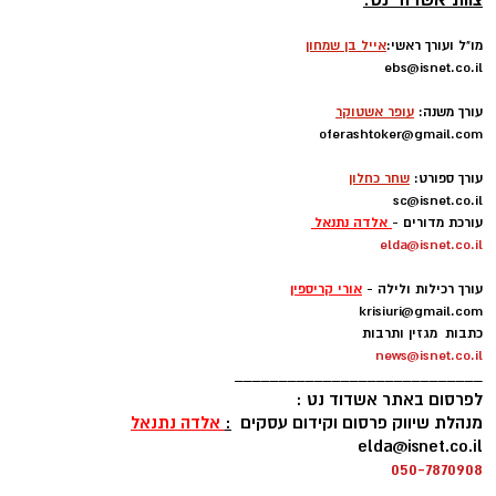
info
@isnet.co.i
l
להצטרף לקבוצה הכי צבעונית באשדוד. אני בטוח
-
שתעבור עלינו עונה מוצלחת ונשיג את המטרות
צוות אשדוד נט:
שלנו. מחכה כבר לפגוש את הקהל".
מו"ל ועורך ראשי:
אייל בן שמחון
ebs@isnet.co.il
-
רוצה לעקוב אחרי הערוץ של הקבוצה "אשדוד נט"
עורך משנה:
עופר אשטוקר
ב-WhatsApp לחצו כאן
oferashtoker@gmail.com
-
עורך ספורט:
שחר כחלון
sc@isnet.co.il
להורדת אפליקציה של אשדוד נט לחצו כאן
עורכת מדורים -
אלדה נתנאל
elda@isnet.co.il
עקבו בפייסבוק
-
עורך רכילות ולילה -
אורי קריספין
עקבו באינסטגרם
krisiuri@gmail.com
כתבות מגזין ותרבות
news@isnet.co.il
____________________________
לפרסום באתר אשדוד נט :
מנהלת שיווק פרסום וקידום עסקים
:
אלדה נתנאל
elda@isnet.co.il