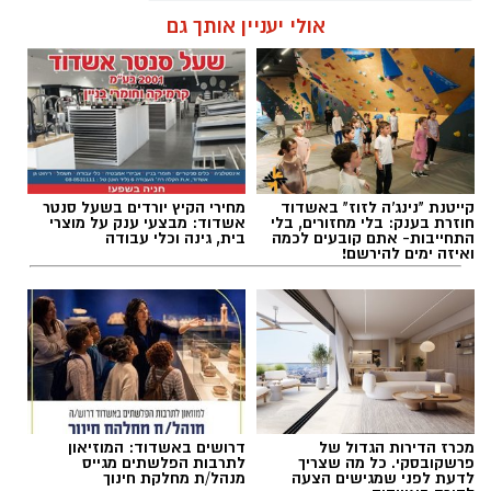
אולי יעניין אותך גם
שחר כחלון / 01:54 07.08.26
קייטנת "נינג'ה לזוז" באשדוד
מחירי הקיץ יורדים בשעל סנטר
תגים:
מ.ס אשדוד
,
גביע הטוטו
,
עירוני ראשל"צ
חוזרת בענק: בלי מחזורים, בלי
אשדוד: מבצעי ענק על מוצרי
התחייבות- אתם קובעים לכמה
בית, גינה וכלי עבודה
ואיזה ימים להירשם!
מכרז הדירות הגדול של
דרושים באשדוד: המוזיאון
פרשקובסקי. כל מה שצריך
לתרבות הפלשתים מגייס
לדעת לפני שמגישים הצעה
מנהל/ת מחלקת חינוך