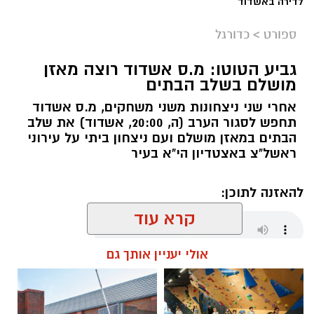
לדירה באשדוד
ספורט
>
כדורגל
גביע הטוטו: מ.ס אשדוד רוצה מאזן
צילום: מ.ס אשדוד
מושלם בשלב הבתים
מ.ס. אשדוד סיימה כמושלמת היחידה בגביע הטוטו
אחרי שני ניצחונות משני משחקים, מ.ס אשדוד
אחרי 0:1 ביתי על הפועל ראשון לציון בבית ד'. דור
תחפש לסגור הערב (ה, 20:00, אשדוד) את שלב
מיכה עלה מהספסל ובישל למחליף נוסף, אבנעזר
הבתים במאזן מושלם ועם ניצחון ביתי על עירוני
ראשל"צ באצטדיון הי"א בעיר
ממאטה, את שער הניצחון בדקה ה-64.
אשדוד המשיכה את פתיחת העונה הטובה שלה
להאזנה לתוכן:
ושמרה על מאזן מושלם במסגרת בית ד’ של גביע
קרא עוד
הטוטו לאומית, דור מיכה בישל את השער היחיד
בהתמודדות, כשממאטה הוא זה שכבש. בשלב חצי
אולי יעניין אותך גם
הגמר אשדוד תפגוש את בני יהודה.
שחר כחלון / 17:34 06.08.26
חצאי הגמר: