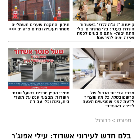
בני יהודה - מ.ס. אשדוד
מכבי הרצליה - הפועל עכו
קייטנת "נינג'ה לזוז" באשדוד
תיקון והתקנת שערים חשמליים
תגים:
מ.ס אשדוד
,
גביע הטוטו
,
ראשל"צ
חוזרת בענק: בלי מחזורים, בלי
מסחר תעשיה ובתים פרטיים >>>
התחייבות- אתם קובעים לכמה
ואיזה ימים להירשם!
מכרז הדירות הגדול של
מחירי הקיץ יורדים בשעל סנטר
פרשקובסקי. כל מה שצריך
אשדוד: מבצעי ענק על מוצרי
לדעת לפני שמגישים הצעה
בית, גינה וכלי עבודה
לדירה באשדוד
רוצה לעקוב אחרי הערוץ של הקבוצה "אשדוד נט"
ספורט
>
כדורגל
ב-WhatsApp לחצו כאן
בלם חדש לעירוני אשדוד: עילי אפנג'ר
צילום: דוברות מ.ס אשדוד