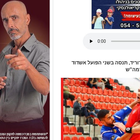
ריד, תנסה בשני הפועל אשדוד
רמה"ש