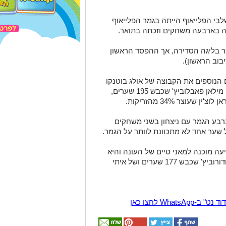
י הפלייאוף הייתה בגמר הפלייאוף
חה בארבעה משחקים וזכתה בתואר.
תר בליגה הסדירה, אך ההפסד הראשון
הנוספים את הקבוצה של אולג בוטנקו
והיא נהנית מיכולת נהדרת של הזרים שלה מילאן פאבלוביץ' שכבש 195 שערים,
רבע הגמר עם ניצחון בשני משחקים
 שער אחד לא מתכוונת לוותר על הגמר.
ה מוכנה למאני טיים של העונה והיא
תנסה להיעזר ביכולת הטובה של אורוש טודורוביץ' שכבש 177 שערים ושל איתי
Wha לחצו כאן