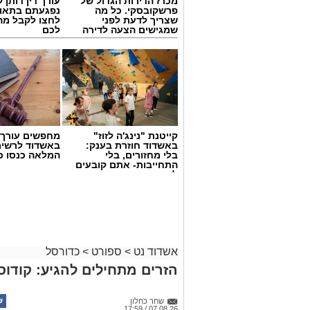
מכרז הדירות הגדול של
עורך דין דותן ל
פרשקובסקי. כל מה
נפגעתם בתאונ
שצריך לדעת לפני
לחצו לקבל מה
שמגישים הצעה לדירה
לכם
באשדוד
קייטנת "נינג'ה לזוז"
מחפשים עורך ד
באשדוד חוזרת בענק:
באשדוד לרשי
בלי מחזורים, בלי
המלאה כנסו כא
התחייבות- אתם קובעים
לכמה ואיזה ימים
להירשם!
אשדוד נט
>
ספורט
>
כדורסל
הזרים מתחילים להגיע: קודוס
שחר כחלון
07.08.26 / 17:59