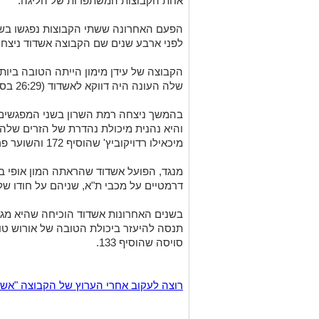
אחת הקבוצות המשתפרות של הליגה.
הפעם האחרונה ששתי הקבוצות נפגשו בשלב
לפני ארבע שנים שם הקבוצה אשדוד ניצ
הקבוצה של עידן מימון הייתה הטובה ביו
שלה העונה היה דווקא לאשדוד (26:29 בסיבוב הראשון).
בהמשך ניצחה רמת השרון בשני המפגשים 
מיכאילו רדויקוביץ' שהוסיף 172 והשוער פראן לוצ'ין שעוצר 34% מהזריקות.
מנגד, הפועל אשדוד שהראתה המון אופי ב
דרמטיים על מכבי ת"א, שניהם על חודו של
בשנים האחרונות אשדוד הוכיחה שהיא מגיע
סויסה שהוסיף 133.
רוצה לעקוב אחרי הערוץ של הקבוצה "אשדוד נט" ב-tsApp