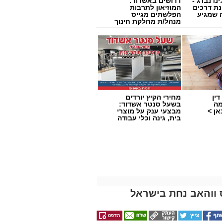
ינדנברג -
דרושים באשדוד:
ת דרכים
המוזיאון לתרבות
 שמגיע
הפלשתים מגייס
מנהל/ת מחלקת חינוך
ין
מחירי הקיץ יורדים
מה
בשעל סנטר אשדוד:
ן >
מבצעי ענק על מוצרי
בית, גינה וכלי עבודה
 ווהאב נחת בישראל