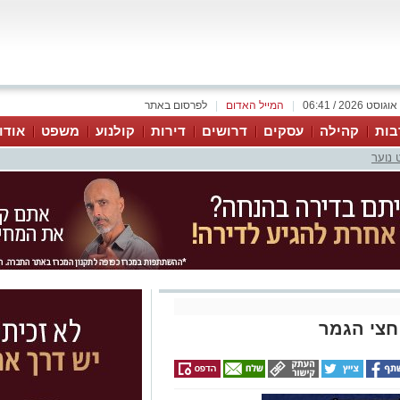
|
המייל האדום
|
לפרסום באתר
בות
קהילה
עסקים
דרושים
דירות
קולנוע
משפט
אודו
 נוער
חצי הגמר