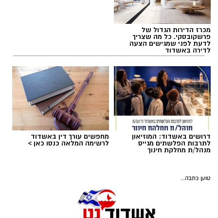
להורדת אפליקציה של אשדוד נט לחצו כאן
עקבו בפייסבוק
מכרז הדירות הגדול של
תיקון והתקנת שערים חשמליים
תגים:
מכבי אשדוד
,
אוגסטין רביט
עקבו באינסטגרם
פרשקובסקי. כל מה שצריך
מסחר תעשיה ובתים פרטיים >>>
לדעת לפני שמגישים הצעה
לדירה באשדוד
דרושים באשדוד: המוזיאון
מחפשים עורך דין באשדוד
לתרבות הפלשתים מגייס
לרשימה המלאה כנסו כאן >
מנהל/ת מחלקת חינוך