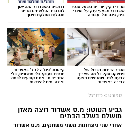
מחירי הקיץ יורדים בשעל סנטר
דרושים באשדוד: המוזיאון
תגים:
מ.ס אשדוד
,
גביע הטוטו
,
עירוני ראשל"צ
אשדוד: מבצעי ענק על מוצרי
לתרבות הפלשתים מגייס
בית, גינה וכלי עבודה
מנהל/ת מחלקת חינוך
מכרז הדירות הגדול של
קייטנת "נינג'ה לזוז" באשדוד
פרשקובסקי. כל מה שצריך
חוזרת בענק: בלי מחזורים, בלי
לדעת לפני שמגישים הצעה
התחייבות- אתם קובעים לכמה
לדירה באשדוד
ואיזה ימים להירשם!
ספורט
>
כדורגל
גביע הטוטו: מ.ס אשדוד רוצה מאזן
צילום: מ.ס אשדוד
מושלם בשלב הבתים
מ.ס. אשדוד סיימה כמושלמת היחידה בגביע הטוטו
אחרי שני ניצחונות משני משחקים, מ.ס אשדוד