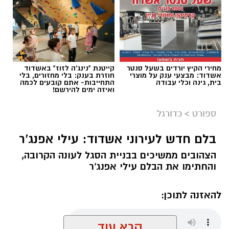
מחירי הקיץ יורדים בשעל סנטר
קייטנת "נינג'ה לזוז" באשדוד
אשדוד: מבצעי ענק על מוצרי
חוזרת בענק: בלי מחזורים, בלי
בית, גינה וכלי עבודה
התחייבות- אתם קובעים לכמה
ואיזה ימים להירשם!
רוצה לעקוב אחרי הערוץ של הקבוצה "אשדוד נט"
ספורט
>
כדורגל
ב-WhatsApp לחצו כאן
בלם חדש לעירוני אשדוד: עילי אפנג'ר
צילום: דוברות מ.ס אשדוד
להורדת אפליקציה של אשדוד נט לחצו כאן
הצהובים ממשיכים בבניית הסגל לעונה הקרובה,
אחרי שניצחה פעמיים את קרית גת (2-1) ואת מכבי
והחתימו את הבלם עילי אפנג'ר
יפו (2-0), מ.ס אשדוד רוצה לסגור את שלב הבתים
עקבו בפייסבוק
הערב בגביע הטוטו במאזן מושלם ועם ניצחון ביתי
להאזנה לתוכן:
עקבו באינסטגרם
מול עירוני ראשל"צ באצטדיון הי"א בעיר (20:00)
במטרה לעלות לשלב חצי הגמר.