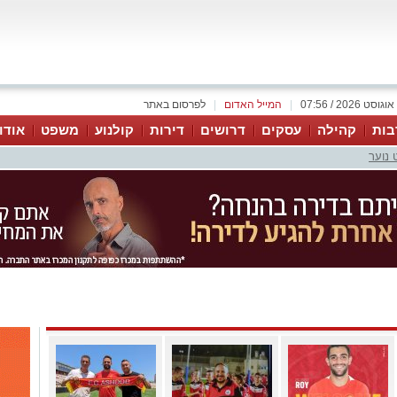
|
המייל האדום
|
לפרסום באתר
בות
קהילה
עסקים
דרושים
דירות
קולנוע
משפט
אודו
 נוער