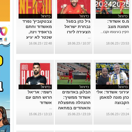
כדורגל
כדורגל
כדורגל
מ.ס אשדוד:
גיל כהן בסגל
צבטקוביץ' נפרד
תמונת מצב
נבחרת ישראל
מאשדוד וחתם
הצעירה ליורו
בראפיד וינה,
הקיץ בעיצומו וקבו...
שכטר לא יגיע
...
...
22:48 / 16.06.23
10:37 / 18.06.23
23:53 / 18.06.23
כדורגל
כדורגל
כדורגל
עירוני אשדוד: אלי
הבלגן באדומים
רשמי: אריאל
כהן מונה למאמן
אשדוד ממשיך:
הרוש חתם עם
הקבוצה
ההנהלה מתפצלת
אשדוד
והאוהדים במחאה
...
...
...
13:13 / 15.06.23
23:19 / 15.06.23
23:24 / 15.06.23