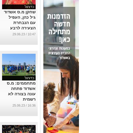
כדורגל
שחקן מ.ס אשדוד
גיל כהן, העפיל
עם הנבחרת
הצעירה לרבע
גמר היורו
10:47 / 29.06.23
...
כדורגל
מתחממים: מ.ס
אשדוד פתחה
עונה בצורה לא
רשמית
...
16:36 / 25.06.23