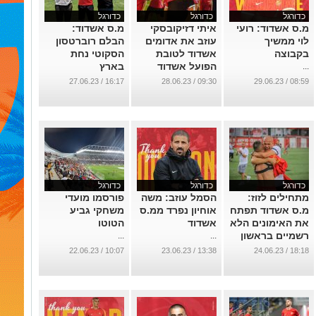
כדורגל
כדורגל
כדורגל
מ.ס אשדוד: רועי
איתי דזיקובסקי
מ.ס אשדוד:
לוי ממשיך
עוזב את אדומים
הבלם רוברטסון
בקבוצה
אשדוד לטובת
הסקוטי נחת
הפועל אשדוד
בארץ
...
...
...
16:17 / 27.06.23
09:30 / 28.06.23
08:59 / 29.06.23
כדורגל
כדורגל
כדורגל
מתחילים לזוז:
הסמל עוזב: משה
פורסמו מועדי
מ.ס אשדוד תפתח
אוחיון נפרד ממ.ס
משחקי גביע
את האימונים הלא
אשדוד
הטוטו
רשמיים בראשון
...
...
...
10:07 / 22.06.23
13:38 / 23.06.23
18:18 / 24.06.23