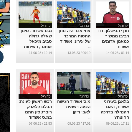
כדורגל
כדורגל
כדורגל
חרף הכישלון: דוד
צחי אבו יהיה נותן
מ.ס אשדוד: סימן
רביבו ממשיך
החסות המרכזי
שאלה גדולה
כמאמן אדומים
של עירוני אשדוד
סביב מיכאל
אשדוד
אוחנה, השיחות
...
עם ריקן נמשכות
...
12:14 / 11.06.23
00:19 / 13.06.23
01:14 / 14.06.23
...
כדורגל
כדורגל
כדורגל
בלאגן בעירוני
מ.ס אשדוד הגישה
רכש ראשון לעונה:
אשדוד, האם
הצעה רשמית
הבלם קלארק
ההנהלה בדרכה
לאבי ריקן
רוברטסון חתם
החוצה?
במ.ס אשדוד
...
...
...
21:53 / 07.06.23
17:01 / 09.06.23
17:11 / 09.06.23