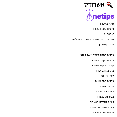
נדל"ן באשדוד
פרסום עסק באשדוד
ישראל נט
נטיפס - רשת חברתית לטיפים והמלצות
אייל בן שמחון
-
פרסום כתבה באתר "אשדוד נט"
פרסום מקומי באשדוד
קידום עסקים באשדוד
בתי מלון באשדוד
יישובניק נט
פרסום במקומונים
מקומון אשדוד
משלוחים באשדוד
מסעדות באשדוד
דירות למכירה באשדוד
דירות להשכרה באשדוד
פרסום עסק באשדוד