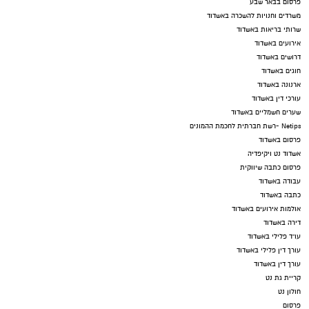
פרסום בבאר שבע
משרדים וחנויות להשכרה באשדוד
שרותי בריאות באשדוד
אירועים באשדוד
דרושים באשדוד
חוגים באשדוד
ארנונה באשדוד
עורכי דין באשדוד
שערים חשמליים באשדוד
Netips -רשת חברתית לחכמת ההמונים
פרסום באשדוד
אשדוד נט ויקיפדיה
פרסום כתבה שיווקית
עבודה באשדוד
כתבה באשדוד
אולמות אירועים באשדוד
דירה באשדוד
עו"ד פלילי באשדוד
עורך דין פלילי באשדוד
עורך דין באשדוד
קריית גת נט
חולון נט
פרסום