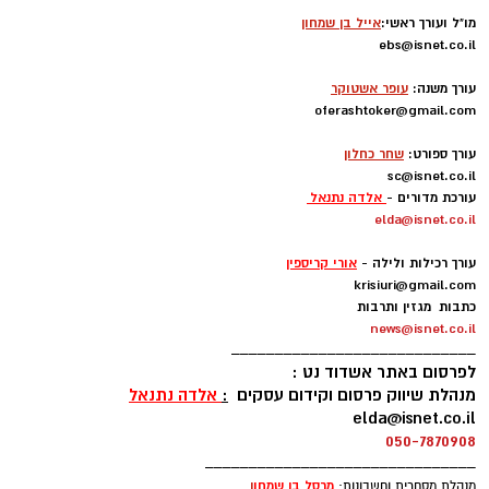
מו"ל ועורך ראשי:
אייל בן שמחון
ebs@isnet.co.il
-
עורך משנה:
עופר אשטוקר
oferashtoker@gmail.com
-
עורך ספורט:
שחר כחלון
sc@isnet.co.il
עורכת מדורים -
אלדה נתנאל
elda@isnet.co.il
-
עורך רכילות ולילה -
אורי קריספין
krisiuri@gmail.com
כתבות מגזין ותרבות
news@isnet.co.il
____________________________
לפרסום באתר אשדוד נט :
מנהלת שיווק פרסום וקידום עסקים
:
אלדה נתנאל
elda@isnet.co.il
050-7870908
_______________________________
מרסל בן שמחו
ן
מנהלת מסחרית וחשבונות: