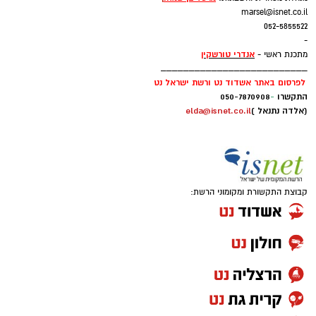
marsel@isnet.co.il
052-5855522
-
אנדרי טורשקין
מתכנת ראשי -
__________________________
לפרסום באתר אשדוד נט ורשת ישראל נט
התקשרו
-
050-7870908
(אלדה נתנאל )
elda@isnet.co.il
קבוצת התקשורת ומקומוני הרשת: