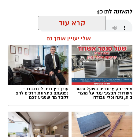
להאזנה לתוכן:
קרא עוד
אולי יעניין אותך גם
שחר כחלון / 17:34 06.08.26
מחירי הקיץ יורדים בשעל סנטר
עורך דין דותן לינדנברג -
תגים:
מ.ס אשדוד
,
גביע הטוטו
,
ראשל"צ
אשדוד: מבצעי ענק על מוצרי
נפגעתם בתאונת דרכים לחצו
בית, גינה וכלי עבודה
לקבל מה שמגיע לכם