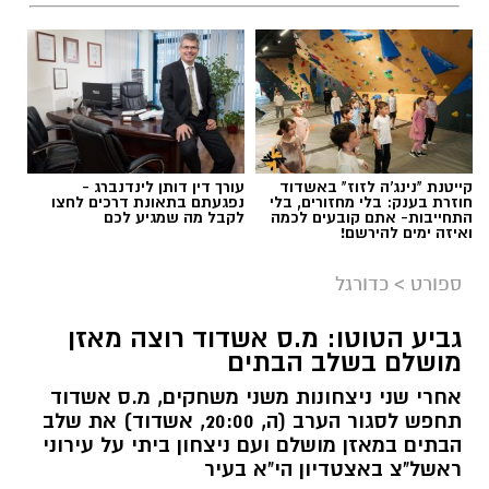
קייטנת "נינג'ה לזוז" באשדוד
עורך דין דותן לינדנברג -
חוזרת בענק: בלי מחזורים, בלי
נפגעתם בתאונת דרכים לחצו
התחייבות- אתם קובעים לכמה
לקבל מה שמגיע לכם
ואיזה ימים להירשם!
ספורט
>
כדורגל
גביע הטוטו: מ.ס אשדוד רוצה מאזן
מושלם בשלב הבתים
אחרי שני ניצחונות משני משחקים, מ.ס אשדוד
תחפש לסגור הערב (ה, 20:00, אשדוד) את שלב
הבתים במאזן מושלם ועם ניצחון ביתי על עירוני
ראשל"צ באצטדיון הי"א בעיר