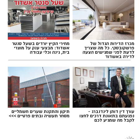
הצוות המקצועי ימשיך בשילוב שחקנים בהרכב,
אולי יעניין אותך גם
ציוותים וכדומה.
הרכב משוער אשדוד: ראמזי אבו חאמדן, מוחמד
עאמר, רן ואתורי, מאור ישלימרק (איבריהם
דיאקטאה), מקס גרצ'קין, רועי גורדנה, עילי תמם,
תגים:
עירוני אשדוד
,
ליגה א'
,
עילי אפנג'ר
דור מיכה, הייפורד בוהאן, נהוראי דבוש, אוסמאה
חאליילה.
מכרז הדירות הגדול של
מחירי הקיץ יורדים בשעל סנטר
פרשקובסקי. כל מה שצריך
אשדוד: מבצעי ענק על מוצרי
לדעת לפני שמגישים הצעה
בית, גינה וכלי עבודה
רוצה לעקוב אחרי הערוץ של הקבוצה "אשדוד נט"
לדירה באשדוד
ב-WhatsApp לחצו כאן
להורדת אפליקציה של אשדוד נט לחצו כאן
עקבו בפייסבוק
עורך דין דותן לינדנברג -
תיקון והתקנת שערים חשמליים
עקבו באינסטגרם
נפגעתם בתאונת דרכים לחצו
מסחר תעשיה ובתים פרטיים >>>
לקבל מה שמגיע לכם