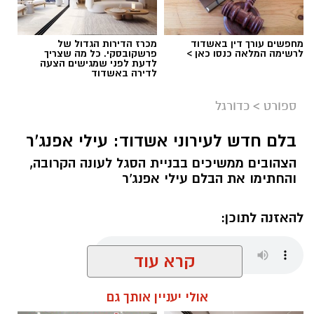
מחפשים עורך דין באשדוד
מכרז הדירות הגדול של
לרשימה המלאה כנסו כאן >
פרשקובסקי. כל מה שצריך
לדעת לפני שמגישים הצעה
לדירה באשדוד
ספורט
>
כדורגל
בלם חדש לעירוני אשדוד: עילי אפנג'ר
צילום: דוברות מ.ס אשדוד
הצהובים ממשיכים בבניית הסגל לעונה הקרובה,
אחרי שניצחה פעמיים את קרית גת (2-1) ואת מכבי
והחתימו את הבלם עילי אפנג'ר
יפו (2-0), מ.ס אשדוד רוצה לסגור את שלב הבתים
הערב בגביע הטוטו במאזן מושלם ועם ניצחון ביתי
להאזנה לתוכן:
מול עירוני ראשל"צ באצטדיון הי"א בעיר (20:00)
במטרה לעלות לשלב חצי הגמר.
הקבוצה שעד כה מרשימה בגביע הטוטו, רוצה
להגיע למשחקי הליגה שכבר מעבר לפינה עם מאזן
קרא עוד
שחר כחלון / 17:16 06.08.26
מושלם, ביטחון וניצחון שלישי במספר, בטח בבית.