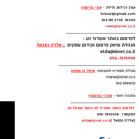
עורכת מדורים -
אלדה נתנאל
elda@isnet.co.il
עקבו בפייסבוק
-
עורך רכילות ולילה -
אורי קריספין
עקבו באינסטגרם
krisiuri@gmail.com
כתבות מגזין ותרבות
news@isnet.co.il
____________________________
לפרסום באתר אשדוד נט :
מנהלת שיווק פרסום וקידום עסקים
:
אלדה נתנאל
elda@isnet.co.il
050-7870908
_______________________________
מרסל בן שמחו
ן
מנהלת מסחרית וחשבונות:
marsel@isnet.co.il
052-5855522
-
אנדרי טורשקין
מתכנת ראשי -
__________________________
לפרסום באתר אשדוד נט ורשת ישראל נט
התקשרו
-
050-7870908
(אלדה נתנאל )
elda@isnet.co.il