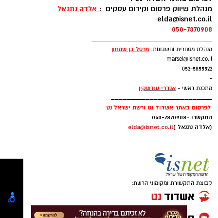
ב-WhatsApp לחצו כאן
____________________________
לפרסום באתר אשדוד נט :
מנהלת שיווק פרסום וקידום עסקים
:
אלדה נתנאל
elda@isnet.co.il
להורדת אפליקציה של אשדוד נט לחצו כאן
050-7870908
_______________________________
עקבו בפייסבוק
מרסל בן שמחו
ן
מנהלת מסחרית וחשבונות:
marsel@isnet.co.il
עקבו באינסטגרם
052-5855522
-
אנדרי טורשקין
מתכנת ראשי -
__________________________
לפרסום באתר אשדוד נט ורשת ישראל נט
התקשרו
-
050-7870908
(אלדה נתנאל )
elda@isnet.co.il
קבוצת התקשורת ומקומוני הרשת: