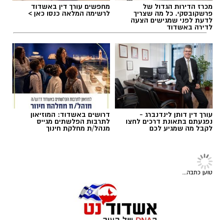
מכבי הרצליה - הפועל עכו
מכרז הדירות הגדול של
מחפשים עורך דין באשדוד
תגים:
מ.ס אשדוד
,
גביע הטוטו
,
ראשל"צ
פרשקובסקי. כל מה שצריך
לרשימה המלאה כנסו כאן >
לדעת לפני שמגישים הצעה
לדירה באשדוד
עורך דין דותן לינדנברג -
דרושים באשדוד: המוזיאון
נפגעתם בתאונת דרכים לחצו
לתרבות הפלשתים מגייס
לקבל מה שמגיע לכם
מנהל/ת מחלקת חינוך
רוצה לעקוב אחרי הערוץ של הקבוצה "אשדוד נט"
ב-WhatsApp לחצו כאן
טוען כתבה...
צילום: דוברות מ.ס אשדוד
להורדת אפליקציה של אשדוד נט לחצו כאן