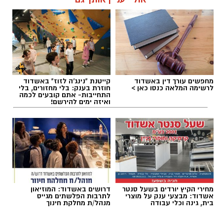
שחר כחלון / 01:54 07.08.26
מחפשים עורך דין באשדוד
קייטנת "נינג'ה לזוז" באשדוד
תגים:
מ.ס אשדוד
,
גביע הטוטו
,
עירוני ראשל"צ
לרשימה המלאה כנסו כאן >
חוזרת בענק: בלי מחזורים, בלי
התחייבות- אתם קובעים לכמה
ואיזה ימים להירשם!
מחירי הקיץ יורדים בשעל סנטר
דרושים באשדוד: המוזיאון
אשדוד: מבצעי ענק על מוצרי
לתרבות הפלשתים מגייס
בית, גינה וכלי עבודה
מנהל/ת מחלקת חינוך