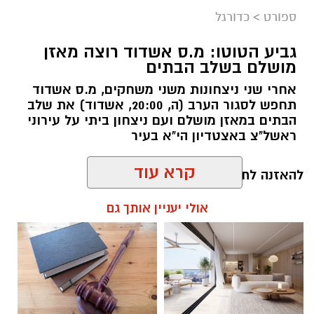
ספורט
>
כדורגל
גביע הטוטו: מ.ס אשדוד רוצה מאזן
צילום: מ.ס אשדוד
מושלם בשלב הבתים
מ.ס. אשדוד סיימה כמושלמת היחידה בגביע הטוטו
אחרי שני ניצחונות משני משחקים, מ.ס אשדוד
אחרי 0:1 ביתי על הפועל ראשון לציון בבית ד'. דור
תחפש לסגור הערב (ה, 20:00, אשדוד) את שלב
מיכה עלה מהספסל ובישל למחליף נוסף, אבנעזר
הבתים במאזן מושלם ועם ניצחון ביתי על עירוני
ראשל"צ באצטדיון הי"א בעיר
ממאטה, את שער הניצחון בדקה ה-64.
אשדוד המשיכה את פתיחת העונה הטובה שלה
להאזנה לתוכן:
ושמרה על מאזן מושלם במסגרת בית ד’ של גביע
קרא עוד
הטוטו לאומית, דור מיכה בישל את השער היחיד
בהתמודדות, כשממאטה הוא זה שכבש. בשלב חצי
אולי יעניין אותך גם
הגמר אשדוד תפגוש את בני יהודה.
שחר כחלון / 17:34 06.08.26
חצאי הגמר:
בני יהודה - מ.ס. אשדוד