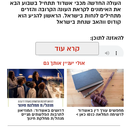
העולה החדשה מכבי אשדוד תתחיל בשבוע הבא
את האימונים לקראת העונה הקרובה והזרים
מתחילים לנחות בישראל. הראשון להגיע הוא
קודוס ווהאב שנחת בישראל
להאזנה לתוכן:
קרא עוד
אולי יעניין אותך גם
שחר כחלון / 17:59 07.08.26
מחפשים עורך דין באשדוד
דרושים באשדוד: המוזיאון
תגים:
מכבי אשדוד
,
קודוס ווהאב
לרשימה המלאה כנסו כאן >
לתרבות הפלשתים מגייס
מנהל/ת מחלקת חינוך