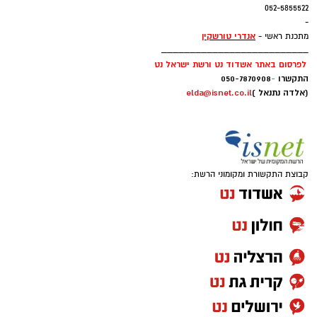
בהויאז הרשים עם 12.7 נקודות, 8.2 ריבאונדים ו-1.6
052-5855522
-
חסימות למשחק.
אנדרי טורשקין
מתכנת ראשי -
__________________________
לפרסום באתר אשדוד נט ורשת ישראל נט
התקשרו
-
050-7870908
(אלדה נתנאל )
elda@isnet.co.il
קבוצת התקשורת ומקומוני הרשת:
אחרי עונה אחת בחר לחזור לג'ורג'טאון לעונה
פחות טובה ואת קריירת המכללות סיים בפן סטייט