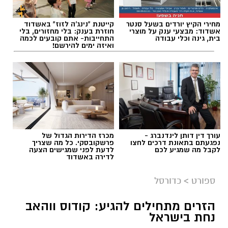
מחירי הקיץ יורדים בשעל סנטר
קייטנת "נינג'ה לזוז" באשדוד
תגים:
מכבי אשדוד
,
דן קציר
אשדוד: מבצעי ענק על מוצרי
חוזרת בענק: בלי מחזורים, בלי
בית, גינה וכלי עבודה
התחייבות- אתם קובעים לכמה
ואיזה ימים להירשם!
עורך דין דותן לינדנברג -
מכרז הדירות הגדול של
נפגעתם בתאונת דרכים לחצו
פרשקובסקי. כל מה שצריך
לקבל מה שמגיע לכם
לדעת לפני שמגישים הצעה
לדירה באשדוד
ספורט
>
כדורסל
הזרים מתחילים להגיע: קודוס ווהאב
נחת בישראל