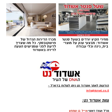
רוצה לעקוב אחרי הערוץ של הקבוצה "אשדוד נט"
ב-WhatsApp לחצו כאן
מחירי הקיץ יורדים בשעל סנטר
מכרז הדירות הגדול של
להורדת אפליקציה של אשדוד נט לחצו כאן
אשדוד: מבצעי ענק על מוצרי
פרשקובסקי. כל מה שצריך
בית, גינה וכלי עבודה
לדעת לפני שמגישים הצעה
לדירה באשדוד
עקבו בפייסבוק
עקבו באינסטגרם
קודוס ווהאב (מכבי אשדוד)
ליגת העל בכדורסל תתחיל את הפעילות בחודש
הודעות לאתר אשדוד נט ניתן לשלוח בדוא"ל -
ספטמבר במשחקי אימון וגביע ווינר, גם הקבוצות
info
@isnet.co.i
l
-
יתחילו באימונים כבר בשבוע הבא, אחת מהן היא
צוות אשדוד נט:
העולה החדשה מכבי אשדוד שבונה קבוצה
מסקרנת ביותר.
מו"ל ועורך ראשי:
אייל בן שמחון