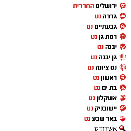
שם רשם 10 נקודות, 7.6 ריבאונדים ו-1.5 ריבאונדים
למשחק.
בקיץ 2024 יצא לאירופה וחתם בלבאריו היוונית.
בליגה הראשונה ביוון רשם 9.8 נקודות, 6.9
ריבאונדים וסיים כמלך החסימות עם 1.1 חסימות
לערב. אשתקד שיחק בשולה הצרפתית, כולל ב-
BCL ורשם 6.4 נקודות ו-5.6 ריבאונדים באירופה.
רוצה לעקוב אחרי הערוץ של הקבוצה "אשדוד נט"
ב-WhatsApp לחצו כאן
להורדת אפליקציה של אשדוד נט לחצו כאן
עקבו בפייסבוק
עקבו באינסטגרם