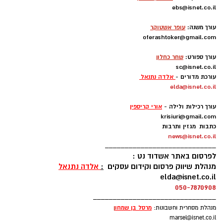
ebs@isnet.co.il
-
בינתיים הזר הראשון להגיע הוא הזר של אשדוד,
עורך משנה:
עופר אשטוקר
קודוס ווהאב, הסנטר הניגרי של מכבי אשדוד,
oferashtoker@gmail.com
-
התקבל בנמל התעופה בן גוריון.
עורך ספורט:
שחר כחלון
sc@isnet.co.il
עם נחיתתו אמר ווהאב: "אני מאוד שמח להיות פה.
עורכת מדורים -
אלדה נתנאל
elda@isnet.co.il
אני כבר מחכה בקוצר רוח להכיר את חברי לקבוצה
-
ולהתחיל לעבוד.
עורך רכילות ולילה -
אורי קריספין
krisiuri@gmail.com
עקבתי אחרי הליגה בישראל ואני יודע שזו ליגה
כתבות מגזין ותרבות
news@isnet.co.il
טובה". ולאוהדי מכבי אשדוד אמר: "נגיע מוכנים לכל
____________________________
משחק כדי לתת את הטוב ביותר. אני מחכה כבר
לפרסום באתר אשדוד נט :
לפגוש אתכם במגרש".
מנהלת שיווק פרסום וקידום עסקים
:
אלדה נתנאל
elda@isnet.co.il
050-7870908
ווהאב (26, 2.11), הגיע לארצות הברית בגי 15
_______________________________
מניגריה ואחרי כמה שנים בתיכונים הגיע לג'ורג'טאון
מרסל בן שמחו
ן
מנהלת מסחרית וחשבונות:
שם שיחק תחת פטריק יואינג. בעונתו השנייה
marsel@isnet.co.il