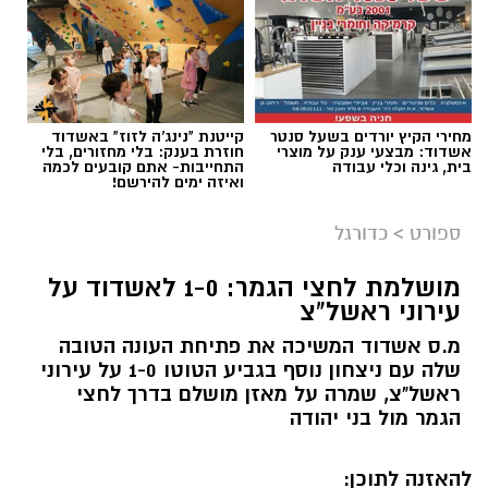
מחירי הקיץ יורדים בשעל סנטר
קייטנת "נינג'ה לזוז" באשדוד
אשדוד: מבצעי ענק על מוצרי
חוזרת בענק: בלי מחזורים, בלי
בית, גינה וכלי עבודה
התחייבות- אתם קובעים לכמה
ואיזה ימים להירשם!
ספורט
>
כדורגל
מושלמת לחצי הגמר: 1-0 לאשדוד על
עירוני ראשל"צ
מ.ס אשדוד המשיכה את פתיחת העונה הטובה
שלה עם ניצחון נוסף בגביע הטוטו 1-0 על עירוני
ראשל"צ, שמרה על מאזן מושלם בדרך לחצי
הגמר מול בני יהודה
להאזנה לתוכן: