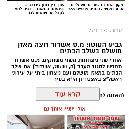
תיקון והתקנת שערים חשמליים
עורך דין דותן לינדנברג -
מסחר תעשיה ובתים פרטיים >>>
נפגעתם בתאונת דרכים לחצו
לקבל מה שמגיע לכם
ספורט
>
כדורגל
גביע הטוטו: מ.ס אשדוד רוצה מאזן
צילום: מ.ס אשדוד
מושלם בשלב הבתים
מ.ס. אשדוד סיימה כמושלמת היחידה בגביע הטוטו
אחרי שני ניצחונות משני משחקים, מ.ס אשדוד
אחרי 0:1 ביתי על הפועל ראשון לציון בבית ד'. דור
תחפש לסגור הערב (ה, 20:00, אשדוד) את שלב
מיכה עלה מהספסל ובישל למחליף נוסף, אבנעזר
הבתים במאזן מושלם ועם ניצחון ביתי על עירוני
ראשל"צ באצטדיון הי"א בעיר
ממאטה, את שער הניצחון בדקה ה-64.
אשדוד המשיכה את פתיחת העונה הטובה שלה
להאזנה לתוכן:
ושמרה על מאזן מושלם במסגרת בית ד’ של גביע
קרא עוד
הטוטו לאומית, דור מיכה בישל את השער היחיד
בהתמודדות, כשממאטה הוא זה שכבש. בשלב חצי
אולי יעניין אותך גם
הגמר אשדוד תפגוש את בני יהודה.
שחר כחלון / 17:34 06.08.26