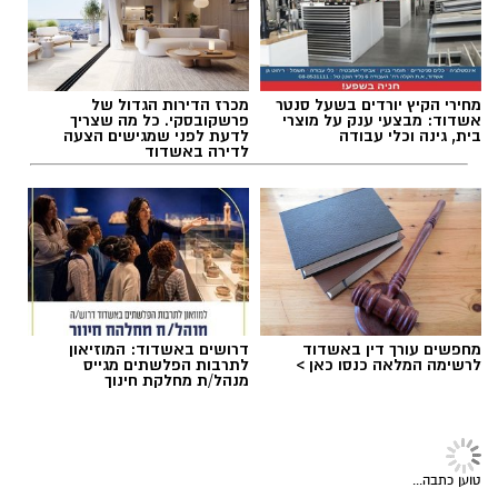
חצאי הגמר:
בני יהודה - מ.ס. אשדוד
מכבי הרצליה - הפועל עכו
מחירי הקיץ יורדים בשעל סנטר
מכרז הדירות הגדול של
תגים:
מ.ס אשדוד
,
גביע הטוטו
,
ראשל"צ
אשדוד: מבצעי ענק על מוצרי
פרשקובסקי. כל מה שצריך
בית, גינה וכלי עבודה
לדעת לפני שמגישים הצעה
לדירה באשדוד
מחפשים עורך דין באשדוד
דרושים באשדוד: המוזיאון
לרשימה המלאה כנסו כאן >
לתרבות הפלשתים מגייס
מנהל/ת מחלקת חינוך
רוצה לעקוב אחרי הערוץ של הקבוצה "אשדוד נט"