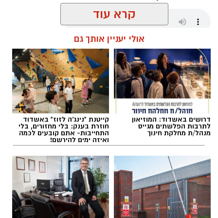
קרא עוד
אולי יעניין אותך גם
שחר כחלון / 01:54 07.08.26
דרושים באשדוד: המוזיאון
קייטנת "נינג'ה לזוז" באשדוד
תגים:
מ.ס אשדוד
,
גביע הטוטו
,
עירוני ראשל"צ
לתרבות הפלשתים מגייס
חוזרת בענק: בלי מחזורים, בלי
מנהל/ת מחלקת חינוך
התחייבות- אתם קובעים לכמה
ואיזה ימים להירשם!