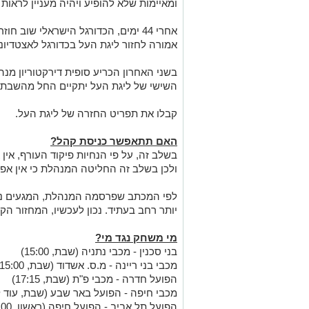
ומאיימות שלא להופיע ויהיה מעניין לראו
אחרי 44 ימים, הכדורגל הישראלי שוב 
אמורה לחזור ליגת העל בכדורגל לאצטדיוני
בשני האחרון הכריע סופית דירקטוריון מנ
השישי של ליגת העל יתקיים החל מהשבת הקרוב
קבלו את תפריט החזרה של ליגת העל.
האם תתאפשר כניסת קהל?
בשלב זה, על פי הנחיות פיקוד העורף, אין
ולכן בשלב זה החליטה המנהלת כי אין אפש
לפי המכתב שפרסמה המנהלת, המגעים נמש
יותר רחב בעתיד. נכון לעכשיו, המחזור הק
מי משחק נגד מי?
בני סכנין - מכבי נתניה (שבת, 15:00)
מכבי בני ריינה - מ.ס. אשדוד (שבת, 15:00)
הפועל חדרה - מכבי פ"ת (שבת, 17:15)
מכבי חיפה - הפועל באר שבע (שבת, עוד ל
הפועל תל אביב - הפועל חיפה (ראשון, 20:00)