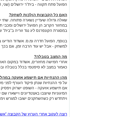
הפועל פתח תקווה - בית"ר ירושלים (שני, 20:00)
האם כל הקבוצות הולכות לשחק?
שאלה גדולה שעדיין נשארה פתוחה. שתי ק
במחזור הקרוב הן הפועל ירושלים ומכבי ת
במסגרת הקונפרנס ליג נגד זוריה ב"בית" 
בנוסף, הפועל חדרה ומ.ס. אשדוד הודיעו ב
למשחק - אבל יש עוד הרבה זמן, וגם בכך יי
מה המצב בטבלה?
אחרי חמישה מחזורים, אשדוד במקום האחר
כאמור במצב לא סיפטמי בכלל בטבלה ובכ
מהן ההנחיות אם תישמע אזעקה במהל
על פי ההנחיות שנתן פיקוד העורף לפני מש
אם תישמע אזעקה - השופט ישרוק ויפסיק
המיגוניות שיוצבו באצטדיונים ויישארו שם
ויתחדש רק כשהשחקנים ישובו למגרש וימש
רוצה לעקוב אחרי הערוץ של הקבוצה "אשדוד נט" ב-tsApp