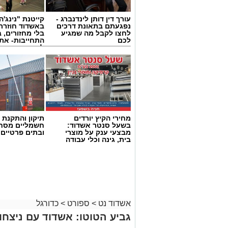
עורך דין דותן לינדנברג -
קייטנת "נינג'ה 
נפגעתם בתאונת דרכים
באשדוד חוזרת
לחצו לקבל מה שמגיע
בלי מחזורים, ב
לכם
התחייבות- את
לכמה ואיזה ימ
להירשם!
מחירי הקיץ יורדים
תיקון והתקנת 
בשעל סנטר אשדוד:
חשמליים מסח
מבצעי ענק על מוצרי
ובתים פרטיים 
בית, גינה וכלי עבודה
אולם הקריה
העולה החדשה מכבי אשדוד, ממשיכה לעבוד
הסגל החדש לקראת ליגת העל.
הקבוצה החתימה זר רביעי לסגל, מדובר על
אשדוד נט
>
ספורט
>
כדורגל
רוביט (36, 2.03 מ'), שחקן הפנ
גביע הטוטו: אשדוד עם ניצחון
היטב לאוהדי הכדורסל באירופה ורשם קרי