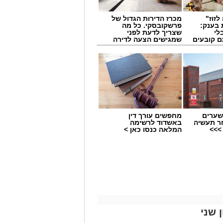
לזוז"
מכרז הדירות הגדול של
 בענק:
פרשקובסקי. כל מה
לי
שצריך לדעת לפני
ם קובעים
שמגישים הצעה לדירה
ים
באשדוד
שערים
מחפשים עורך דין
ר תעשיה
באשדוד לרשימה
>>>
המלאה כנסו כאן >
 בצורה נהדרת בקיץ הנוכחי ובונה את
 הסנטר הוותיק הסנטר אוגוסטין רוביט.
ים האמריקני שיכול לשחק בשתי עמדות הפנים מוכר
 שני
ירה מפוארת במהלכה שיחק בין היתר