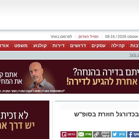
|
המייל האדום
|
לפרסום באתר
בות
קהילה
עסקים
דרושים
דירות
קולנוע
משפט
אודו
 נוער
בכדורגל חוזרת בסופ"ש