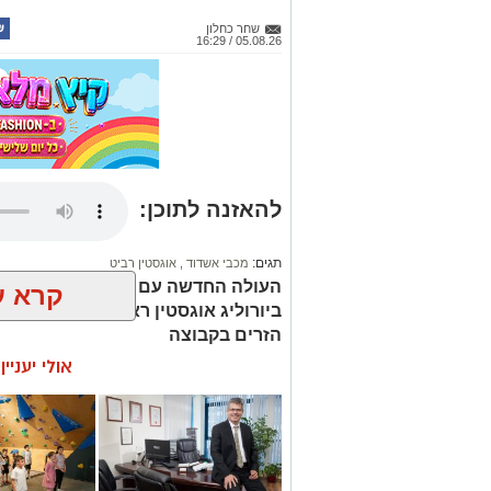
שחר כחלון
05.08.26 / 16:29
להאזנה לתוכן:
תגים:
מכבי אשדוד
,
אוגסטין רביט
העולה החדשה עם החתמה איכותית ב
קרא ע
ביורוליג אוגסטין ראביט חתם בקבוצ
הזרים בקבוצה
אולי יעניי