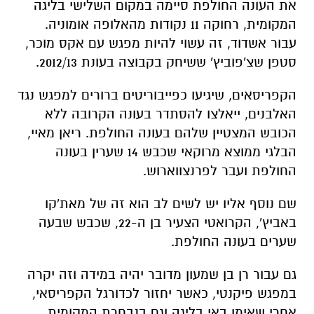
את העונה החולפת סיימה במקום השלישי בליגה
המקומית, רחוקה 11 נקודות מהאלופה אומוניה.
עבור אשדוד, זה עשוי להיות מפגש עם אקס מוכר,
סטפן שצ'פוביץ' ששיחק בקבוצה בעונת 2012/13.
הקפריסאים, שיגיעו כפייבוריטים ברורים למפגש נגד
האלבנים, ייאלצו להסתדר בעונה הקרובה ללא
הכובש המצטיין שלהם בעונה החולפת. ריאן מאיי,
הבלגי ממוצא מרוקאי שכבש 14 שערין בעונה
החולפת ועבר לפרנצווארוש.
שם נוסף אליו יש לשים לב הוא זה של מאת'קו
באביץ', הקרואטי הצעיר בן ה-22, שכבש שבעה
שערים בעונה החולפת.
גם עבור רן בן שמעון מדובר יהיה במידה וזה יקרה
במפגש פיקנטי, כאשר יחזור לכדורגל הקפריסאי,
אחרי שאימן באי בליגה וגם בנבחרת המקומית.