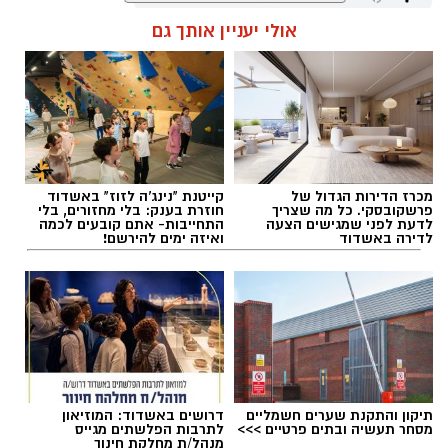
אולי יעניין אותך גם
שחר כחלון / 18:01 07.08.26
מכרז הדירות הגדול של
קייטנת "נינג'ה לזוז" באשדוד
תגים:
מכבי אשדוד
,
דן קציר
פרשקובסקי. כל מה שצריך
חוזרת בענק: בלי מחזורים, בלי
לדעת לפני שמגישים הצעה
התחייבות- אתם קובעים לכמה
לדירה באשדוד
ואיזה ימים להירשם!
תיקון והתקנת שערים חשמליים
דרושים באשדוד: המוזיאון
מסחר תעשיה ובתים פרטיים >>>
לתרבות הפלשתים מגייס
מנהל/ת מחלקת חינוך