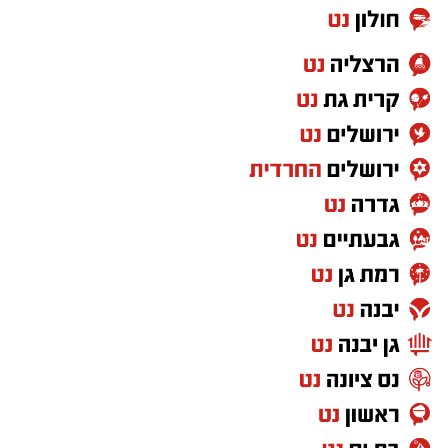
אחרי עונה אחת בחר לחזור לג'ורג'טאון לעונה
פחות טובה ואת קריירת המכללות סיים בפן סטייט
שם רשם 10 נקודות, 7.6 ריבאונדים ו-1.5 ריבאונדים
למשחק.
בקיץ 2024 יצא לאירופה וחתם בלבאריו היוונית.
בליגה הראשונה ביוון רשם 9.8 נקודות, 6.9
ריבאונדים וסיים כמלך החסימות עם 1.1 חסימות
לערב. אשתקד שיחק בשולה הצרפתית, כולל ב-
BCL ורשם 6.4 נקודות ו-5.6 ריבאונדים באירופה.
רוצה לעקוב אחרי הערוץ של הקבוצה "אשדוד נט"
ב-WhatsApp לחצו כאן