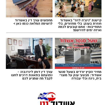
קייטנת "נינג'ה לזוז" באשדוד
מחפשים עורך דין באשדוד
תגים:
מכבי אשדוד
,
קודוס ווהאב
חוזרת בענק: בלי מחזורים, בלי
לרשימה המלאה כנסו כאן >
התחייבות- אתם קובעים לכמה
ואיזה ימים להירשם!
רוצה לעקוב אחרי הערוץ של הקבוצה "אשדוד נט"
ב-WhatsApp לחצו כאן
מחירי הקיץ יורדים בשעל סנטר
עורך דין דותן לינדנברג -
להורדת אפליקציה של אשדוד נט לחצו כאן
אשדוד: מבצעי ענק על מוצרי
נפגעתם בתאונת דרכים לחצו
בית, גינה וכלי עבודה
לקבל מה שמגיע לכם
עקבו בפייסבוק
עקבו באינסטגרם
קודוס ווהאב (מכבי אשדוד)