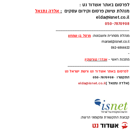
משחק כדי לתת את הטוב ביותר. אני מחכה כבר
לפרסום באתר אשדוד נט :
לפגוש אתכם במגרש".
מנהלת שיווק פרסום וקידום עסקים
:
אלדה נתנאל
elda@isnet.co.il
050-7870908
ווהאב (26, 2.11), הגיע לארצות הברית בגי 15
_______________________________
מניגריה ואחרי כמה שנים בתיכונים הגיע לג'ורג'טאון
מרסל בן שמחו
ן
מנהלת מסחרית וחשבונות:
שם שיחק תחת פטריק יואינג. בעונתו השנייה
marsel@isnet.co.il
בהויאז הרשים עם 12.7 נקודות, 8.2 ריבאונדים ו-1.6
052-5855522
-
חסימות למשחק.
אנדרי טורשקין
מתכנת ראשי -
__________________________
לפרסום באתר אשדוד נט ורשת ישראל נט
התקשרו
-
050-7870908
(אלדה נתנאל )
elda@isnet.co.il
קבוצת התקשורת ומקומוני הרשת: