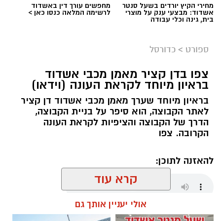
מחירי הקיץ יורדים בשעל סנטר
מחפשים עורך דין באשדוד
בראש על התואר הלאומי. במשחק מותח ומכריע
אשדוד: מבצעי ענק על מוצרי
לרשימה המלאה כנסו כאן >
בית, גינה וכלי עבודה
גברו השחקנים הצעירים על קבוצת "שחמט לכל",
והבטיחו באופן רשמי את הבאת גביע האליפות
לאשדוד
.
ספורט
>
כדורסל
צפו בדן קציר מאמן מכבי אשדוד
בראיון מיוחד לקראת העונה (וידאו)
בראיון מיוחד שערך מאמן מכבי אשדוד דן קציר
לאתר הקבוצה, הוא סיפר על בניית הקבוצה,
הדרך של הקבוצה והציפיות לקראת העונה
הקרובה. צפו
להאזנה לתוכן:
קרא עוד
אולי יעניין אותך גם
שחר כחלון / 18:01 07.08.26