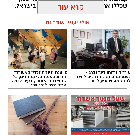
שכללו את מיטב הכישרונות הצעירים בישראל.
קרא עוד
להאזנה לתוכן:
אולי יעניין אותך גם
אלדה נתנאל / 12:52 09.08.26
עורך דין דותן לינדנברג -
קייטנת "נינג'ה לזוז" באשדוד
נפגעתם בתאונת דרכים לחצו
חוזרת בענק: בלי מחזורים, בלי
לקבל מה שמגיע לכם
התחייבות- אתם קובעים לכמה
ואיזה ימים להירשם!
תגים:
נבחרת השחמט אשדוד
לאורך כל יום המשחקים הציגו שחקני אשדוד יכולת
מנטלית ומקצועית יוצאת דופן. אל הסיבוב השישי
והאחרון הגיעה הנבחרת כשהיא נלחמת ראש