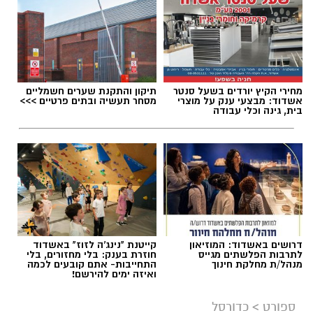
מחירי הקיץ יורדים בשעל סנטר
תיקון והתקנת שערים חשמליים
תגים:
מכבי אשדוד
,
דן קציר
אשדוד: מבצעי ענק על מוצרי
מסחר תעשיה ובתים פרטיים >>>
בית, גינה וכלי עבודה
דרושים באשדוד: המוזיאון
קייטנת "נינג'ה לזוז" באשדוד
לתרבות הפלשתים מגייס
חוזרת בענק: בלי מחזורים, בלי
מנהל/ת מחלקת חינוך
התחייבות- אתם קובעים לכמה
ואיזה ימים להירשם!
רשות הספורט
ספורט
>
כדורסל