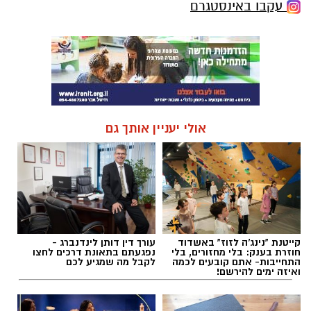
עקבו באינסטגרם
אולי יעניין אותך גם
קייטנת "נינג'ה לזוז" באשדוד
עורך דין דותן לינדנברג -
חוזרת בענק: בלי מחזורים, בלי
נפגעתם בתאונת דרכים לחצו
התחייבות- אתם קובעים לכמה
לקבל מה שמגיע לכם
ואיזה ימים להירשם!