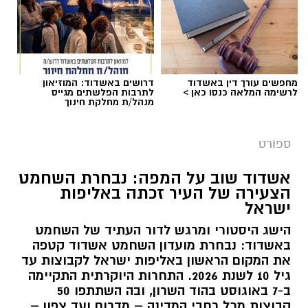
מחפשים עורך דין באשדוד
דרושים באשדוד: המוזיאון
לרשימה המלאה כנסו כאן >
לתרבות הפלשתים מגייס
מנהל/ת מחלקת חינוך
ספורט
אשדוד שוב על המפה: נבחרת השחמט
הצעירה של העיר זכתה באליפות
ישראל
הישג היסטורי ומרגש לדור העתיד של השחמט
באשדוד: נבחרת מועדון השחמט אשדוד קטפה
את המקום הראשון באליפות ישראל לקבוצות עד
גיל 10 לשנת 2026. התחרות היוקרתית התקיימה
ב-7 באוגוסט בהוד השרון, ובה השתתפו 50
קבוצות מכל רחבי המדינה – מדרום ועד צפון –