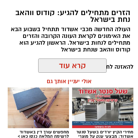
גיבורי הניצחון על הלוח
:
הזרים מתחילים להגיע: קודוס ווהאב
נחת בישראל
העולה החדשה מכבי אשדוד תתחיל בשבוע הבא
את האימונים לקראת העונה הקרובה והזרים
מתחילים לנחות בישראל. הראשון להגיע הוא
קודוס ווהאב שנחת בישראל
להאזנה לתוכן:
קרא עוד
אולי יעניין אותך גם
שחר כחלון / 17:59 07.08.26
איתמר ברודסקי (בן 10, בי"ס רבין)
:
הפגין
חדות מרשימה עם 5.5 נקודות מתוך 6
.
טום רזומובסקי (בן 9, בי"ס שקד)
:
רשם הישג
פנומנלי ומושלם של 6 נקודות מתוך 6
.
בן צ'וחמן (בן 9, בי"ס שקד)
:
תרם רבות