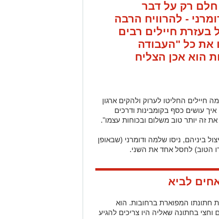
חלם רק על דבר
ומרני
- להרוויח הרבה
 בעזרת חיילים רבים
 את כל "העבודה
ת הוא אכן הצליח
מה חיילים החליטו לערוק ולהקים ארגון
יך עושים כסף בקומבינות ודרכים
ת זה יותר טוב משלום ובכוחות עצמו".
ול ביניהם, ניסו שלמה ודומרני (שבאופן
 הטוב) לחסל אחד את השני.
אחים לביא
לת ינואר ערך עמוס הגדול בן ה-31 את חתונתו המפוארת ברחובות. הוא
 וחצי בחתונה שאליה היו צריכים להגיע