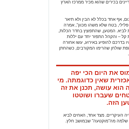
מעט עבריינים בכירים שהוא מכיר ממרכז הארץ
ם, אף אחד בכלל לא הבין ולא תיאר
פלילי, בטח שלא משהו מכוון", אמרה
ת לביא. המטען, שהתפוצץ בחדר הכלות,
ת קל – והקהל התפזר יחד עם יללות
היו בדרכם להופיע באירוע, עשו אחורה
מפת שולחן שהרימו המקורבים, כשהחתן
ס את היום הכי יפה
אכזרית שאין כדוגמתה. מי
 הוא עושה, תכנן את זה
ים. גם 20 מאבטחים שעברו ושוטטו
ן הזה.
ה העיקריים. מצד אחד, האחים לביא
י שלמה מה"מוקטעה" שבמושב חלץ.