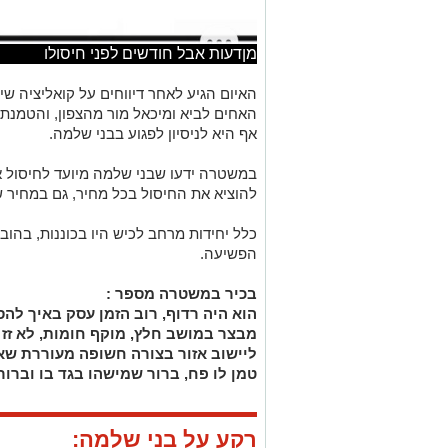
מןדעות אבל חודשים לפני חיסולו
האיום הגיע לאחר דיווחים על קואליציה שי
האחים לביא ומיכאל מור מהצפון, והטמנת
אף היא לניסיון לפגוע בבני שלמה.
במשטרה ידעו שבני שלמה מיועד לחיסול א
להוציא את החיסול בכל מחיר, גם במחיר 
כלל יחידות מרחב לכיש היו בכוננות, בהובלת
הפשיעה.
בכיר במשטרה מספר :
הוא היה רדוף, רוב הזמן עסק באיך להס
מבצר במושב חלץ, מוקף חומות, לא זז
ליישוב אזור בצורה חשופה מעוררת שאל
טמן לו פח, ברור שמישהו בגד בו וברור
רקע על בני שלמה: