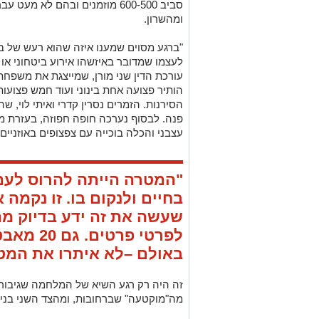
סביב 600-500 מוזמנים ובהם לא 
ומהשרון.
"ברגע מסוים שמענו איזה שהוא רעש של בו
לעצמו שמדובר באיזשהו אירוע ביטחוני או 
עורכת הדין שני מורן, שמייצגת את משפח
הותיר פצועה אחת בינוני ועוד חמש פצועו
הסירנות. הזמרים נסרין קדרי ואיתי לוי, ש
פנה. לבסוף נערכה חופה חפוזה, בעזרת 
עצבני והכלה בוכייה עם צפצופים באוזניים.
"המטרה הייתה להרוס לעמו
בחיים ולנקום בו. זו נקמה 
שעשה את זה ידע בדיוק מה
לפרטי פרט
באולם –לא איתרו את המטע
זה היה רק רגע השיא של המלחמה שגיבורי
מה"מוקטעה" שברחובות, ומהצד השני בנ