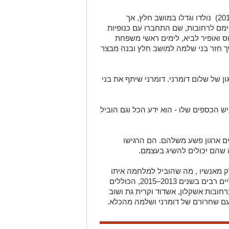
שלמה ואחיו הגדול שלום (שחוסל בשנת 2015) נולדו וגדלו במושב חלץ, אך
ימם לרחובות, שם התחברו עם כנופיות
ס ואופיר לביא, לימים ראשי משפחת
 חזר בני שלמה למושב חלץ ובנה מבצר
ון של שלום דומרני. דומרני שיתף את בני
ש הכספים שלו - הוא ידע הכל וגם הוביל
 ארגון פשע משלהם. הם הרגישו
 שהם יכולים להשיג בעצמם.
 מאנשיו , מה שהוביל למלחמה איתו
ובמקביל עם האחים לביא, ולאירועים פליליים רבים בשנים 2013–2015, הכוללים
חובות אשקלון, אשדוד וקרית גת ושוב
 שחרורם של דומרני ושלמה מהכלא.