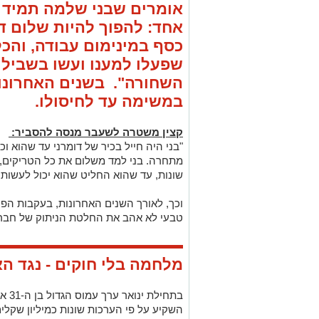
אומרים שבני שלמה תמיד 
אחד: להפוך להיות שלום ד
כסף במינימום עבודה, והכל
שפעלו למענו ועשו בשבילו
השחורה".
בשנים האחרונו
במשימה עד לחיסולו.
קצין משטרה לשעבר מנסה להסביר:
"בני היה חייל בכיר של דומרני עד שהוא וכ
מתחרה. בני למד משלום את כל הטריקים, א
שונות, עד שהוא החליט שהוא יכול לעשות א
וכך, לאורך השנים האחרונות, בעקבות הפיצ
טבעי לא אהב את החלטת הניתוק של חברו
מלחמה בלי חוקים - נגד ה
בתחי
השקיע על פי הערכות שונות כמיליון שקלים