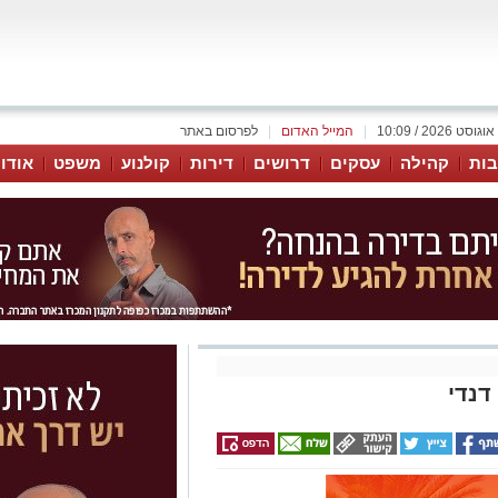
|
המייל האדום
|
לפרסום באתר
ות
קהילה
עסקים
דרושים
דירות
קולנוע
משפט
אודו
דנדי