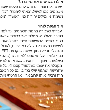
אילו תכשיטים את מייצרת?
"שרשראות וצמידים שיש להם פלטה שטוח
מעצימים כמו למשל: "באתי ליהנות", "כל י
נשימה" או מילים יחידות כמו: "אושר", "נוכח
איך הגעת לזה
?
בפיברומיאלגיה- מחלת כאב כרונית שבאה ל
בגוף. בשנים הראשונות חייתי בסבל מאסיב
לעשות כמעט כל פעולה כמו לקום, לאכול 
נת
בגוף ולחזור על המשפט "למרות ש (כואב ל
בשלמות. תיפוף רך יחסית, שגם אותו לא 
"מקבלת את עצמי בשלמות" קסם לי, על אף ש
שהרגשתי שהגוף שלי בגד בי עם כל הכאבי
הזה ורציתי אותו קרוב אליי ואז חרטתי אותו