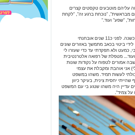
ה עליהם מוטבעים טקסטים קצרים
ום מבראשית", "נוכחת ברגע זה", "לקחת
ות", "שפע" ועוד."
"עבדתי כשכירה בחנות תכשיטים עד לפני כשנה. לפני כ11 שנים אובחנתי
ידי ביטוי בכאב מתמשך באזורים שונים
י, כמעט ולא תפקדתי עד כדי שעזרו לי
ועוד... מטפלת של רפואה אלטרנטיבית
נה לי תרגיל מתוך שיטה שנקראת EFT שבה אמורים לטפוח על נקודות שונות
י) אני אוהבת ומקבלת את עצמי
יכולתי לעשות תמיד. משהו במשפט
הייתי יחסית צינית, בעיקר כיוון
ם עדיין היה משהו שנגע בי עם המשפט
 על צמיד".