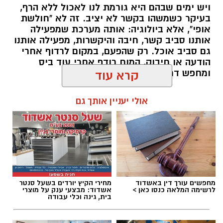
ויש ימים שבהם היא גורמת לנו לאכול ללא הרף,
בעיקר כשמשהו בקשר לא יציב. זה לא "חולשת
אופי", אלא ביולוגיה: אותה מערכת שמפעילה
אותנו סביב קשר, חיבה והיקשרות, מפעילה אותנו
גם סביב אוכל. רק שהפעם, במקום לרדוף אחרי
הודעה או חיבוק, המוח רודף אחרי עוד ביס
ומחפש דרך מהירה להירגע.
קרא עוד
להאזנה לתוכן:
אולי יעניין אותך גם
אלדה נתנאל / 09:37 23.07.26
מחפשים עורך דין באשדוד
מחירי הקיץ יורדים בשעל סנטר
לרשימה המלאה כנסו כאן >
אשדוד: מבצעי ענק על מוצרי
בית, גינה וכלי עבודה