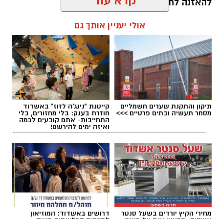
להאזנה לתוכן:
לעשות סדר בכימיה שמאחורי הפרפרים והחשקים,
קרא עוד
ובעיקר להבין למה לפעמים אנחנו לא רעבים
לאוכל, אלא למשהו הרבה יותר עמוק ובסיסי.
אולי יעניין אותך גם
אלדה נתנאל / 09:19 08.07.26
תיקון והתקנת שערים חשמליים
קייטנת "נינג'ה לזוז" באשדוד
תגים:
המהפך של עונג שחף אצל אבא ירין
מסחר תעשיה ובתים פרטיים >>>
חוזרת בענק: בלי מחזורים, בלי
התחייבות- אתם קובעים לכמה
ואיזה ימים להירשם!
אוקסיטוצין