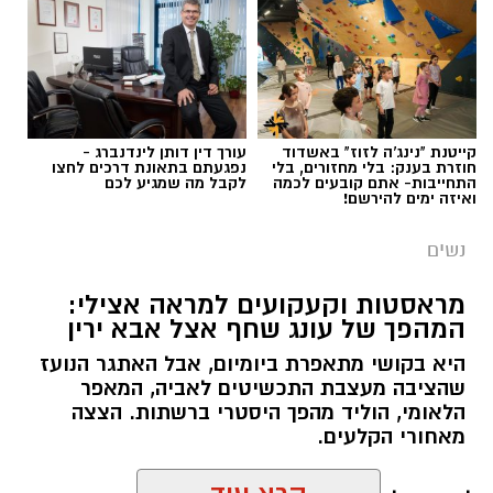
תגים:
הורמוני האהבה והשפעתם על התזונה
קייטנת "נינג'ה לזוז" באשדוד
עורך דין דותן לינדנברג -
חוזרת בענק: בלי מחזורים, בלי
נפגעתם בתאונת דרכים לחצו
התחייבות- אתם קובעים לכמה
לקבל מה שמגיע לכם
ואיזה ימים להירשם!
נשים
מראסטות וקעקועים למראה אצילי:
המהפך של עונג שחף אצל אבא ירין
היא בקושי מתאפרת ביומיום, אבל האתגר הנועז
שהציבה מעצבת התכשיטים לאביה, המאפר
צילום יחצ
הלאומי, הוליד מהפך היסטרי ברשתות. הצצה
מאחורי הקלעים.
לכבוד טו באב ביקשנו מ
ורוניקה מייזלר, דיאטנית
קלינית בשיטת
NLP
ויועצת לחברת הרבלייף,