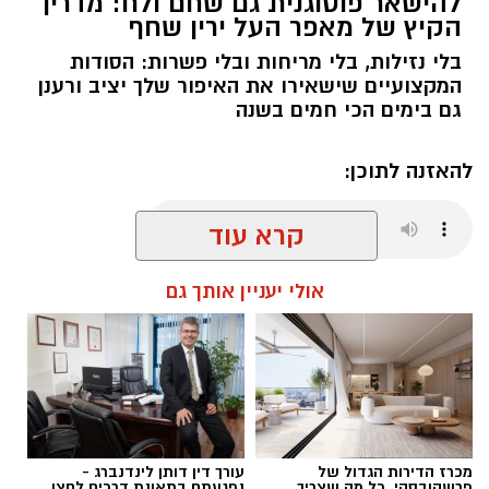
להישאר פוטוגנית גם שחם ולח: מדריך
הקיץ של מאפר העל ירין שחף
בלי נזילות, בלי מריחות ובלי פשרות: הסודות
המקצועיים שישאירו את האיפור שלך יציב ורענן
גם בימים הכי חמים בשנה
להאזנה לתוכן:
קרא עוד
אלדה נתנאל / 08:28 09.08.26
אולי יעניין אותך גם
תגים:
ירין שחף
מכרז הדירות הגדול של
עורך דין דותן לינדנברג -
פרשקובסקי. כל מה שצריך
נפגעתם בתאונת דרכים לחצו