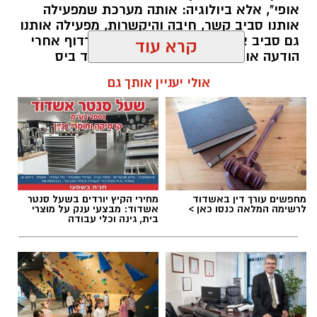
אופי", אלא ביולוגיה: אותה מערכת שמפעילה
אותנו סביב קשר, חיבה והיקשרות, מפעילה אותנו
גם סביב אוכל. רק שהפעם, במקום לרדוף אחרי
הודעה או חיבוק, המוח רודף אחרי עוד ביס
ומחפש דרך מהירה להירגע.
קרא עוד
להאזנה לתוכן:
אולי יעניין אותך גם
אלדה נתנאל / 09:37 23.07.26
מחפשים עורך דין באשדוד
מחירי הקיץ יורדים בשעל סנטר
לרשימה המלאה כנסו כאן >
אשדוד: מבצעי ענק על מוצרי
בית, גינה וכלי עבודה
תגים:
הורמוני האהבה והשפעתם על התזונה
איפור ירין שחף, צילום בן לאון