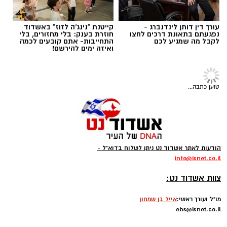
לפניכם המדריך המקצועי של שחף לאיפור קיץ
עמיד, קליל ולא מתפשר.
עורך דין דותן לינדנברג -
קייטנת "נינג'ה לזוז" באשדוד
נפגעתם בתאונת דרכים לחצו
חוזרת בענק: בלי מחזורים, בלי
לקבל מה שמגיע לכם
התחייבות- אתם קובעים לכמה
ואיזה ימים להירשם!
טוען כתבה...
צילום יחצ
הודעות לאתר אשדוד נט ניתן לשלוח בדוא"ל -
info
@isnet.co.i
l
לכבוד טו באב ביקשנו מ
ורוניקה מייזלר, דיאטנית
-
צוות אשדוד נט:
קלינית בשיטת
NLP
ויועצת לחברת הרבלייף,
לעשות סדר בכימיה שמאחורי הפרפרים והחשקים,
מו"ל ועורך ראשי:
אייל בן שמחון