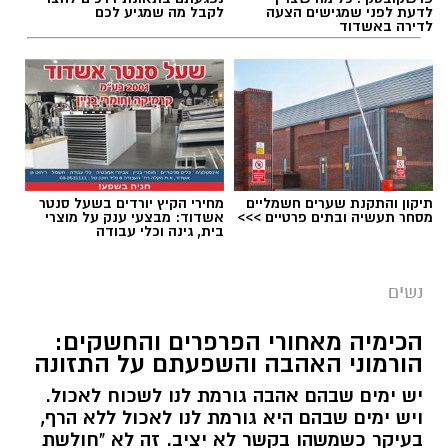
לדעת לפני שמגישים הצעה
לקבל מה שמגיע לכם
הקיץ הישראלי מציב בפנינו אתגר ביוטי לא פשוט
לדירה באשדוד
בכל בוקר מחדש: איך יוצאים מהבית מאופרים
ומטופחים, מבלי לגלות כעבור חצי שעה
שהמייק-אפ "נוזל" והמסקרה נמרחת? הלחות
הגבוהה והחום הכבד גורמים לעור להפריש יותר
שומן וזיעה, ומאיימים להמיס כל לוק. כדי להבין איך
מנצחים את מזג האוויר ונשארים רעננים, פנינו
למאפר העל ומנהל בית הספר למקצועות האיפור
תיקון והתקנת שערים חשמליים
מחירי הקיץ יורדים בשעל סנטר
מסחר תעשיה ובתים פרטיים >>>
אשדוד: מבצעי ענק על מוצרי
והתסרוקות,
ירין שחף
.
בית, גינה וכלי עבודה
נשים
הכימיה מאחורי הפרפרים והחשקים:
הורמוני האהבה והשפעתם על התזונה
יש ימים שבהם אהבה גורמת לנו לשכוח לאכול.
ויש ימים שבהם היא גורמת לנו לאכול ללא הרף,
בעיקר כשמשהו בקשר לא יציב. זה לא "חולשת