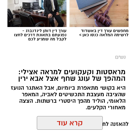
מחפשים עורך דין באשדוד
עורך דין דותן לינדנברג -
לרשימה המלאה כנסו כאן >
נפגעתם בתאונת דרכים לחצו
לקבל מה שמגיע לכם
נשים
מראסטות וקעקועים למראה אצילי:
המהפך של עונג שחף אצל אבא ירין
היא בקושי מתאפרת ביומיום, אבל האתגר הנועז
שהציבה מעצבת התכשיטים לאביה, המאפר
צילום יחצ
הלאומי, הוליד מהפך היסטרי ברשתות. הצצה
מאחורי הקלעים.
לכבוד טו באב ביקשנו מ
ורוניקה מייזלר, דיאטנית
קלינית בשיטת
NLP
ויועצת לחברת הרבלייף,
להאזנה לתוכן:
לעשות סדר בכימיה שמאחורי הפרפרים והחשקים,