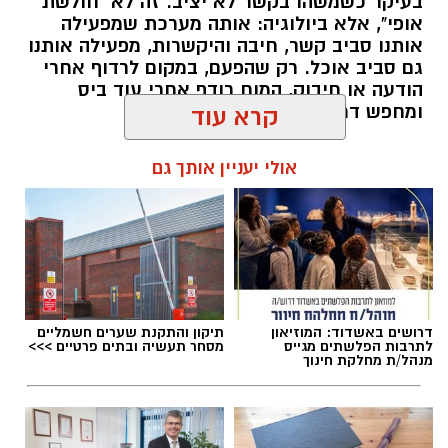
בעיקר כשמשהו בקשר לא יציב. זה לא "חולשת
אופי", אלא ביולוגיה: אותה מערכת שמפעילה
אותנו סביב קשר, חיבה והיקשרות, מפעילה אותנו
גם סביב אוכל. רק שהפעם, במקום לרדוף אחרי
הודעה או חיבוק, המוח רודף אחרי עוד ביס
ומחפש דרך מהירה להירגע.
קרא עוד
להאזנה לתוכן:
אולי יעניין אותך גם
אלדה נתנאל / 09:37 23.07.26
דרושים באשדוד: המוזיאון
תיקון והתקנת שערים חשמליים
לתרבות הפלשתים מגייס
מסחר תעשיה ובתים פרטיים >>>
מנהל/ת מחלקת חינוך
תגים:
הורמוני האהבה והשפעתם על התזונה