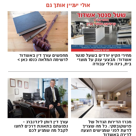
קרא עוד
ובעיקר להבין למה לפעמים אנחנו לא רעבים
לאוכל, אלא למשהו הרבה יותר עמוק ובסיסי.
אולי יעניין אותך גם
אלדה נתנאל / 09:19 08.07.26
מחירי הקיץ יורדים בשעל סנטר
מחפשים עורך דין באשדוד
תגים:
המהפך של עונג שחף אצל אבא ירין
אשדוד: מבצעי ענק על מוצרי
לרשימה המלאה כנסו כאן >
בית, גינה וכלי עבודה
אוקסיטוצין
מכרז הדירות הגדול של
עורך דין דותן לינדנברג -