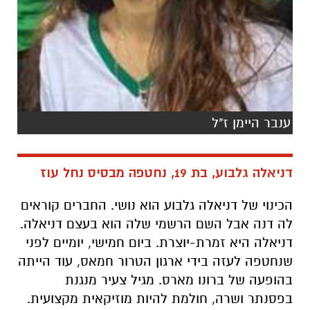
ענבר היימן ז"ל
דניאלה גלבוע, בת 19, נחטפה מבסיס נחל עוז
הכינוי של דניאלה גלבוע הוא נושי. החברים קוראים
לה דנה אבל השם הרשמי שלה הוא בעצם דניאלה.
דניאלה היא זמרת-יוצרת. ביום חמישי, יומיים לפני
שנחטפה לעזה בידי ארגון הטרור חמאס, עוד הייתה
בהופעה של ברונו מארס. מגיל צעיר מנגנת
בפסנתר ושרה, חולמת להיות מוזיקאית מקצועית.