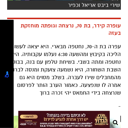
שירי ביבס אריאל וכפיר
עופרה קידר, בת 70, נרצחה וגופתה מוחזקת
בעזה
עפרה בת ה-70, נחטפה מבארי. היא יצאה לעשות
הליכה בקיבוץ ומהשעה 6:30 נעלמו עקבותיה. היא
נחטפה ומתה בשבי. בשיחת טלפון עם בנה, בבוקר
השבת השחורה, היא נשמעה צועקת ומנסה לברוח
מהמחבלים שירו לעברה. בשלב מסוים היא גם
אמרה לו שנפצעה. כאמור הערב הותר לפרסום
שנרצחה בידי החמאס יהי זכרה ברוך
-