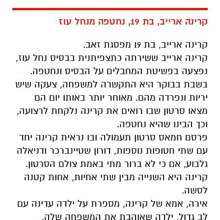
קרינה ארייב, בת 19, נחטפה מנחל עוז
קרינה ארייב, בת 19 מפסגת זאב.
קרינה ארייב ששירתה כתצפיתנית בבסיס נחל עוז,
נפצעה בפשיטת המחבלים על הבסיס ונחטפה.
בשבת בבוקר היא התקשרה למשפחה, צעקה שיש
יריות ונפרדה מהם. מאוחר יותר באותו יום הם
מצאו סרטון שבו רואים את קרינה נלקחת לרצועה,
וכך הבינו שהיא נחטפה.
פרסם חמאס סרטון תעמולה ובו נראית קרינה יחד
עם שתי חטופות נוספות, דורון שטיינברכר ודניאלה
גלבוע, אם כי לא ברור מתי באמת צולם הסרטון.
קרינה היא השנייה מבין שתי אחיות, אחות קטנה
לסשה.
אירה, אמא של קרינה, מספרת על ילדה עדינה עם
לב גדול, ילדה שאוהבת את המשפחה שלה,