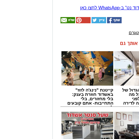
Wha לחצו כאן
טגרם
ן אותך גם
גדול של
קייטנת "נינג'ה לזוז"
ל מה
באשדוד חוזרת בענק:
פני
בלי מחזורים, בלי
 לדירה
התחייבות- אתם קובעים
לכמה ואיזה ימים
להירשם!