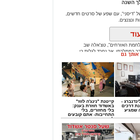
ך השנה
ל "דיסני", עם שפע של סרטים חדשים,
הצחצוח בכדי להסיר פלאק ושאריות
 ונצנצים.
שיניים רכה ובמשחת שיניים המכילה
וד
תקים מהסוג הדביק שנדבק אל
מלחמת האזרחים", טצ'אלה שב
 בממלכתו, אך נחרד לגלות כי
ה.
ן אותך גם
ודד עם שני אויבים אימתניים.
לביקורת תקופתית, עכשיו זה חינם.
אלה מוכרח להפוך לפנתר השחור ולחבור
Wha לחצו כאן
ינדנברג -
קייטנת "נינג'ה לזוז"
ת דרכים
באשדוד חוזרת בענק:
 שמגיע
בלי מחזורים, בלי
התחייבות- אתם קובעים
טגרם
לכמה ואיזה ימים
להירשם!