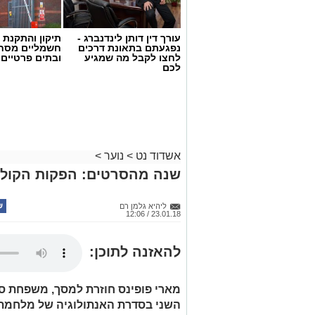
עקירות.
שומר מקום לאחר עקירה.
שימוש בגז צחוק.
עורך דין דותן לינדנברג -
תיקון והתקנת 
טיפולי שיניים בהרדמה לילדים עד גיל 5 הסובלים מעששת ילדים מוקדמת
נפגעתם בתאונת דרכים
חשמליים מסח
לחצו לקבל מה שמגיע
ובתים פרטיים 
לכם
אשדוד נט
>
נוער
>
שנה מהסרטים: הפקות הקולנ
ליהיא גלמן רם
23.01.18 / 12:06
להאזנה לתוכן:
אילוסטרציה. צילום: shutterstock
מארי פופינס חוזרת למסך, משפחת 
השני בסדרת האנתולוגיה של מלחמת ה
איך לשמור על השיניים ב 5 צעדים פשוטים