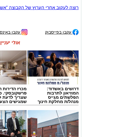
רוצה לעקוב אחרי הערוץ של הקבוצה "אשדוד נט" ב-tsApp
עקבו בפייסבוק
עקבו באינס
אולי יעניי
דרושים באשדוד:
מכרז הדירות ה
המוזיאון לתרבות
פרשקובסקי. כ
הפלשתים מגייס
שצריך לדעת ל
מנהל/ת מחלקת חינוך
שמגישים הצעה
באשדוד