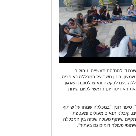
גור רונין (26), סטודנט שנה ד' להנדסת תעשייה וניהול ב-
שמעון. רונין חשב על המכללה כאופציה
לה נענו לבקשה והקצו לטובת הארגון
את האודיטוריום הראשי לקיום שיחת
ה", סיפר רונין, "במכללה שמחו על שיתוף
. קיבלנו תנאים מעולים ומעטפת
קיים שיתוף פעולה שכזה בין המכללה
יתופי פעולה דומים גם בעתיד".