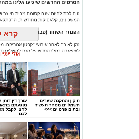
הסרטים החדשים שיגיעו אלינו במהל
זו הולכת להיות שנה קסומה מבית היוצר ש
לנקות את השיניים בחוט דנטלי לפני 
המשכונים, קלאסיקות מחודשות, הרפתקאות
מזון.
לצחצח שיניים פעמיים ביום במברשת 
הפנתר השחור (פברואר 2018)
קרא ע
פלואוריד.
להימנע מאכילת ממתקים, ובעיקר ממ
זמן לא רב לאחר אירועי "קפטן אמריקה: 
השיניים, כמו סוכריות.
לווקאנדה כמלךהחדש על מנת להשליט סדר
ללעוס מסטיק ללא סוכר אחרי הארוח
אולי יעניי
בהיעדרותו היוצרות התהפכו וכי עליו להתמ
ולא לשכוח - לבקר אצל רופא השיניים 
כשעתיד כדור הארץ מונח על השולחן, טצ'
לבנות הדורה מילאג'ה וסוכן ה-CIA אוורט רוס, על מנת למנוע מלחמת עולם.
רוצה לעקוב אחרי הערוץ של הקבוצה "אשדוד נט" ב-tsApp
תיקון והתקנת שערים
עורך דין דותן ל
חשמליים מסחר תעשיה
נפגעתם בתאונ
ובתים פרטיים >>>
לחצו לקבל מה
לכם
עקבו בפייסבוק
עקבו באינס