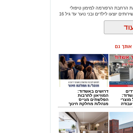
ה אישרה השבוע (ראשון, 31.12) את הרחבת הרפורמה למימון טיפולי
השיניים לילדים עד גיל 16. במסגרת סל השירותים יוצעו לילדים ובני נוער עד גיל 16
וד
ן אותך גם
רפואי.
דים
דרושים באשדוד:
דוד:
המוזיאון לתרבות
מוצרי
הפלשתים מגייס
 עבודה
מנהל/ת מחלקת חינוך
יות.