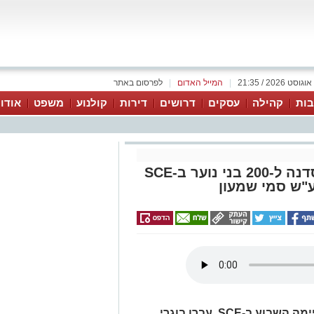
|
המייל האדום
|
לפרסום באתר
ות
קהילה
עסקים
דרושים
דירות
קולנוע
משפט
אודו
ככה בונים מנהיגות מדעית: סדנה ל-200 בני נוער ב-SCE
"ש סמי שמעון
בשלושת ימי הסדנה המדעית, שהתקיימה השבוע ב-SCE, עברו בוגרי