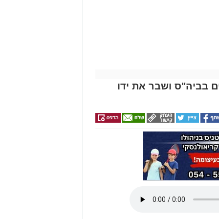
המלאה כנסו כאן >
ללוח הדרושים הגדול
של אשדוד נט
 בביה"ס ושבר את ידו