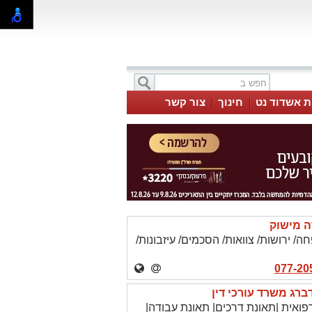
ת אשדוד נט
חינוך
צור קשר
ה מישוק
ה/ ירושות/ צוואות/ הסכמים/ עיזבונות/
דברג משרד עורכי דין
פואית |תאונת דרכים| תאונת עבודה|