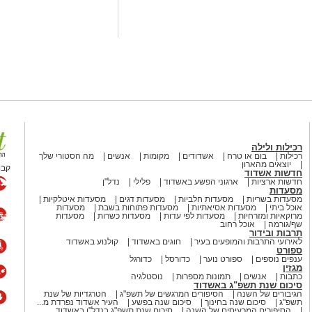
ות בא כוחו
עו"ד דותן לינדנברג שמשרדו
ם, תביעת נזיקין בבית משפט השלום
ח הפניקס, חברת הניקיון 'פרח שקד'
טענה כי התרשלותם גרמה לו לנכות
לפי כתב התביעה, האירוע התרחש לפני כ-5 שנים בסביבות השעה 12:30, בעיצומו
מבחן, נכנס לשירותים בבית הספר. רצפת
חלקה במיוחד, ולא נמצא בה כל שילוט
 החלקה. תוך כדי הליכה על הרצפה
 ונפל, כשהוא נחבל קשות בידו הימנית.
רכילות ולילה
רכילות
בום או טרח
אשדודים
מקומות
אנשים
מה הסטורי שלך
יוצאים מהארון
קבו
חדשות אשדוד
ת החולים "בריאותא" בבאר שבע התגלה
חדשות ארציות
ארגוני הפשע באשדוד
פלילי
נדל"ן
עבר הנער מעקב וטיפולים אצל אורתופד
מסעדות
מסעדות בשריות
מסעדות חלביות
מסעדות דגים
מסעדות איטלקיות
לת משככי כאבים.
אוכל ביתי
מסעדות אסיאתיות
מסעדות פתוחות בשבת
מסעדות
מרוקאיות ומזרחיות
מסעדות לפי עדות
מסעדות כשרות
מסעדות
שף/גורמה
אוכל רחוב
ה, מצבו של הנער לא השתפר באופן
תרבות ובידור
לאירועי התרבות והמופעים בעיר
חוגים באשדוד
קולנוע באשדוד
חולשה וממגבלות תנועה בשורש כף היד
ספורט
 על תפקודו היומיומי.
ענפים נוספים
ספורט נוער
כדורסל
כדורגל
מגזין
כתבות
אנשים
תמונות מספרות
נוסטלגיה
סיכום שנת תשפ"ג באשדוד
בחוות דעת רפואית מטעם אורתופד ומנתח מומחה שבדק את הצעיר ביולי 2026,
הגיבורים של השנה
הסיפורים המרגשים של תשפ"ג
הטרגדיות של שנת
נה סבל מנכות זמנית מלאה למשך
תשפ"ג
סיכום שנה בחינוך
סיכום שנה בפשע
העיר אשדוד נפרדת מ...
הסיפורים המכעיסים של השנה
סיכום שנת תשפ"ג בנדל"ן באשדוד