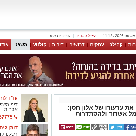
|
המייל האדום
|
לפרסום באתר
ות
קהילה
עסקים
דרושים
דירות
קולנוע
משפט
אודו
עו"ד לור
דיני משפח
את ערעורו של אלון חסן:
אבהות
מל אשדוד ולהסתדרות
077-2057775
דותן לינ
רשלנות ר