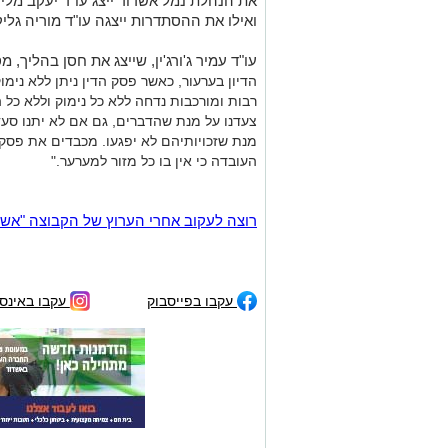
את הנהלת נמל אשדוד ייצג עו"ד יעקב מליש
ואילו את ההסתדרות ייצגה עו"ד מוריה גליק
עו"ד עמיר ג'ורג'ין, שייצג את חסן בהליך, מס
הדיון בערעור, כאשר פסק הדין ניתן ללא נימ
רבות ומורכבות נדחה ללא כל נימוק וללא כל 
צעדנו על מנת שהדברים, גם אם לא יתנו סעד 
מנת שזכויותיהם לא יפגעו. מכבדים את פסק 
העובדה כי אין בו כל מזור למערער."
רוצה לעקוב אחרי הערוץ של הקבוצה "אשדוד נט" ב-tsApp
עקבו בפייסבוק
עקבו באינס