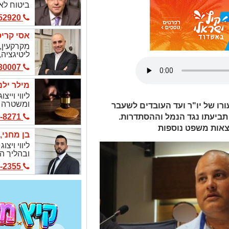
ביטוח לא
08-8652920
אסי קריספ
מקרקעין, 
ליטיגציה,
052-3930007
מילר ילנ
ליווי ויי
ומשטרה |
רו של יו"ר ועד העובדים לשעבר
פליליים
תביעתו נגד הנמל וההסתדרות.
054-442-8271
וצאות משפט נוספות
בן מחני, 
ליווי ויצ
ובהליך הפ
054-816-2355