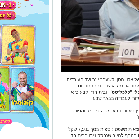
 אלון חסן, לשעבר יו"ר ועד העובדים
תו נגד נמל אשדוד וההסתדרות.
י "כלכליסט"
, ובית הדין קבע כי אין
זורי לעבודה בבאר שבע.
ין האזורי בבאר שבע מנומק ומפורט
.
בעקבות דחיית הערעור חויב חסן לשלם הוצאות משפט נוספות בסך 7,500 שקל
תדרות. זאת בנוסף לחיוב שנפסק נגדו בבית הדין