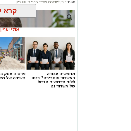
תגים:
דותן לינדנברג משרד עורכי דין ונוטריון
קרא ע
אולי יעניי
מחפשים עבודה
פרסום עסק בא
באשדוד והסביבה? כנסו
חשיפה של מאו
ללוח הדרושים הגדול
של אשדוד נט
דותן לינדנברג צילום-שירן ולק