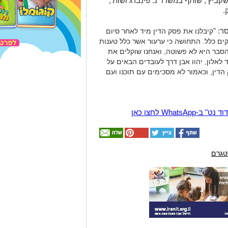
קביץ', שותף במשרד נ. פינברג ושות',
.
ר: "
קיבלנו את פסק הדין מיד לאחר סיום
וקים כלל. התחושה כי ערעור אשר כלל טענות
הסבר היא לא פשוטה, ואנחנו שוקלים את
לאלון, יהוו אבן דרך לעובדים הבאים על
הדין, וכאמור לא מסכימים עם תוכנו ועם
Wha לחצו כאן
טגרם
אולי
יעניין
אותך
גם
מחפשים עבודה
מחפשים עורך דין
פרסום עסק באשדוד עם
באשדוד לרשימה
חשיפה של מאות אלפים
באשדוד והסביבה? כנסו