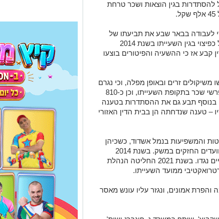
ף שקל לנמל ו-15 אלף שקל להסתדרות בגין הוצאות ושכר טרחת
.
י לעבודה בבאר שבע את תביעתו של
חסן, שביקש לקבל למעלה מ-4 מיליון שקל כפיצוי בגין השעייתו בשנת 2014
 אשדוד בשנת 2021. בית הדין קבע אז כי ההשעיה והפיטורים בוצעו
ו משיקולים זרים ובאופן מפלה, וכי נגרם
לו נזק כספי של כ-3.24 מיליון שקל בגין הפרשי שכר בתקופת השעייתו, וכן כ-810
ות. בנוסף תבע גם את ההסתדרות בטענה
יו – טענה שנדחתה הן בבית הדין האזורי
טות והמשפיעות בנמל אשדוד, כשכיהן
כיו"ר ועד העובדים ונחשב לאחד מראשי הוועדים החזקים במשק. בשנת 2014
הושעה מתפקידו בעקבות החשדות הפליליים נגדו. בשנת 2021 החליטה הנהלת
טרואקטיבי ממועד השעייתו.
מרמה והפרת אמונים, ונגזר עליו עונש מאסר