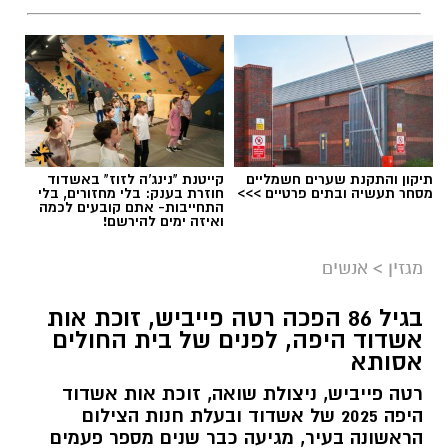
אל תחכו שהוא יגיע מאליו. צאו וצורו אותו
בעצמכם.
ביהדות,
האושר מותנה בעשייה. אין
להאזנה לתוכן:
עשייה - אין אושר.
בעבודה:
יש צורך להתחבר אל מוטיבציה
מחודשת אשר תעניק לכם את היכולת להתחבר
אלדה נתנאל / 12:51 16.07.26
מחדש אל עשייתכם. כדי לעשות זאת ממליצים
תיקון והתקנת שערים חשמליים
קייטנת "נינג'ה לזוז" באשדוד
לכם הקלפים לשקול הרשמה ללימודים ולהעשרה
מסחר תעשיה ובתים פרטיים >>>
חוזרת בענק: בלי מחזורים, בלי
התחייבות- אתם קובעים לכמה
כזו או אחרת.
ואיזה ימים להירשם!
מגזין
>
אנשים
תגים:
סטודיו נוי דאנס.
בגיל 86 הפכה רטה פייביש, זוכת אות
אשדוד היפה, לפנים של בית החולים
בסטודיו פועלות קבוצות החל מגיל גן חובה ועד
אסותא
קבוצת נשים, כאשר כל תלמידה משתלבת בקבוצה
רטה פייביש, ניצולת שואה, זוכת אות אשדוד
המתאימה לה לפי גילה ורמתה. גם מי שעושה את
היפה 2025 של אשדוד ובעלת חנות הצילום
צעדיה הראשונים בעולם הריקוד וגם רקדניות
הראשונה בעיר, מגיעה כבר שנים מספר פעמים