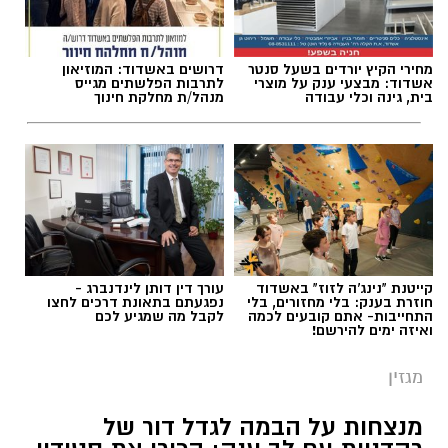
תגים:
עוזי הכהן
,
אסטרולוגיה
מחירי הקיץ יורדים בשעל סנטר
דרושים באשדוד: המוזיאון
אשדוד: מבצעי ענק על מוצרי
לתרבות הפלשתים מגייס
בית, גינה וכלי עבודה
מנהל/ת מחלקת חינוך
קייטנת "נינג'ה לזוז" באשדוד
עורך דין דותן לינדנברג -
חוזרת בענק: בלי מחזורים, בלי
נפגעתם בתאונת דרכים לחצו
התחייבות- אתם קובעים לכמה
לקבל מה שמגיע לכם
ואיזה ימים להירשם!
עוזי הכהן - תחזית אסטרולוגית
מגזין
מנצחות על הבמה לגדל דור של
טלה: