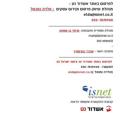
לפרסום באתר אשדוד נט :
מנהלת שיווק פרסום וקידום עסקים
:
אלדה נתנאל
elda@isnet.co.il
050-7870908
_______________________________
מרסל בן שמחו
ן
מנהלת מסחרית וחשבונות:
marsel@isnet.co.il
052-5855522
-
אנדרי טורשקין
מתכנת ראשי -
__________________________
לפרסום באתר אשדוד נט ורשת ישראל נט
התקשרו
-
050-7870908
(אלדה נתנאל )
elda@isnet.co.il
קבוצת התקשורת ומקומוני הרשת: