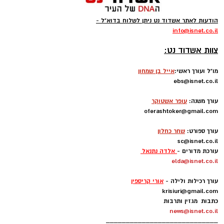
נט .
הודעות לאתר אשדוד נט ניתן לשלוח בדוא"ל -
info
@isnet.co.i
l
-
צוות אשדוד נט:
מו"ל ועורך ראשי:
אייל בן שמחון
ebs@isnet.co.il
-
עורך משנה:
עופר אשטוקר
oferashtoker@gmail.com
-
עורך ספורט:
שחר כחלון
sc@isnet.co.il
עורכת מדורים -
אלדה נתנאל
elda@isnet.co.il
-
עורך רכילות ולילה -
אורי קריספין
krisiuri@gmail.com
כתבות מגזין ותרבות
news@isnet.co.il
____________________________