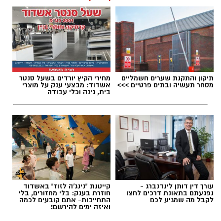
תגים:
עוזי הכהן
,
אסטרולוגיה
תיקון והתקנת שערים חשמליים
מחירי הקיץ יורדים בשעל סנטר
מסחר תעשיה ובתים פרטיים >>>
אשדוד: מבצעי ענק על מוצרי
בית, גינה וכלי עבודה
עורך דין דותן לינדנברג -
קייטנת "נינג'ה לזוז" באשדוד
נפגעתם בתאונת דרכים לחצו
חוזרת בענק: בלי מחזורים, בלי
לקבל מה שמגיע לכם
התחייבות- אתם קובעים לכמה
ואיזה ימים להירשם!
עוזי הכהן - תחזית אסטרולוגית