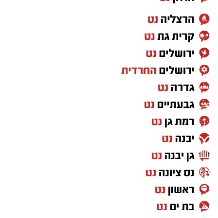
כזה או אחר יוצרת הקלה. השבוע הקרוב מאיר
פנים לבני מזל שור. התחושה הכללית משתפרת,
נוספת מעט אופטימיות ורבים מכם ישמחו לגלות
שיש הפתעות נעימות בחיים ושכאשר אתם
באמת זקוקים למשהו, הרשו לעצמכם להאמין
בכל לבכם שהוא אכן יגיע, גם כשהדבר נראה
בלתי הגיוני או בלתי אפשרי. עליכם לדעת
שכאשר אתם פתוחים לקבל, דברים אכן מגיעים
אליכם גם ממקור בלתי צפוי. לאלו מכם
שמחפשים עבודה ניתן לראות שיש אור בקצה
המנהרה ובזמן הקרוב יש חזרה למעגל העשייה.
לאלו שפתחו עסק עצמאי משלהם, צפויה תקופה
טובה לייצוב וביסוס.
כספים:
השבוע מצטיירת מגמה החיובית. אומנם
סנונית אחת לא מבשרת על בוא האביב אך