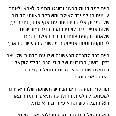
חיים למד בנווה הרצוג וב1985 התגייס לצבא ולאחר
3 שנים בגולני ירד לאילת והשתלב בצוותי הבידור
של המפיק אלי רביבו יחד עם אקי אבני, נתי רביץ,
שלום אסייג, ירון לוי סבג ועוד רבים ומוכשרים
שלאחר תקופת צוותי הבידור באילת נהפכו
לשחקנים וסטנדאפיסטים מהשורה הראשונה בארץ.
חיים זכה להכרה הראשונה שלו עם הדמות של ייצר
"ז'קו בועו", בתוכנית של דידי הררי "
דידי לוקאלי
"
בתחילת שנות ה90 . משם התחיל בקריירת
הסטנדאפ קומדי.
תוך כדי תנועה, חיים הבין שהתשוקה שלו היא יותר
למשחק, לעולמות הקולנוע והתיאטרון ומהר מאוד
הוא התגלה כשחקן אופי דרמתי איכותי.
הוא התחיל במחזות זמר כגון "להישאר בחיים",