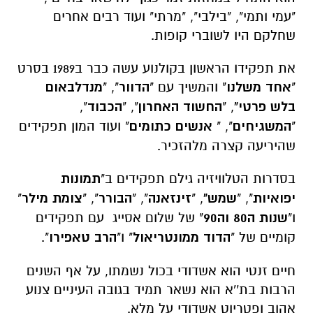
"עמי ותמי", "בילבי", "מרתי" ועוד רבים אחרים
שחלקם היו לשוברי קופות.
את תפקידו הראשון בקולנוע עשה כבר ב1989 בסרט
"
אחד משלנו
" והמשיך עם "
הדוור
", "
מנדלבאום
בלש פרטי"
, "
החשוד האחרון
", "
הכבוד
",
"
המשגיחים
", "
אנשים כתומים
" ועוד המון תפקידים
שהיריעה קצרה מלהזכיר.
בסדרות הטלוויזיה גילם תפקידים ב"
תמונות
יפואיות
", "
שמש"
, "
זינזאנה
", "
הבורר
", "
צומת מילר
"
ו"
שנות ה80 וה90
" של שלום אסייג עם תפקידים
קומיים של "
הדוד ממונטריאול
" ו"
הרב טאפירו
".
חיים זנטי הוא אשדודי בכול נשמתו, על אף השנים
הרבות בת''א הוא נשאר תמיד בגובה העיניים צנוע
אהוב ופטריוט אשדודי על מלא.