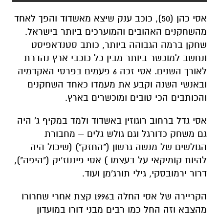
אסי כהן (50), כוכב ענק שיצא מאשדוד והפך לאחד
מהשחקנים האהובים והמוערכים ביותר בישראל.
שחקן ברמה הגבוהה ביותר, כותב סטנדאפיסט
ונחשב למוכשר ביותר מבין כל כוכבי ארץ נהדרת
לאורך השנים. אסי זכה 6 פעמים בפרסי האקדמיה
ובאנשי השנה וקבע את מעמדו כאחד השחקנים
והכותבים הכי טובים ומוכשרים בארץ.
אסי גדל ברחוב רוגוזין באשדוד ולמד במקיף ג' היה
גם משחק כדורגל וגם גולש גלים – מחבורת
הגולשים של מנשה גרשון ("החזק") (שיכול היה
להיות קומיקאי על בעצמו ) אסי פיננוז'יק ("היפה"),
דרור ירמובסקי, גילי תורג'מן ועוד.
הקריירה של אסי החלה ב1996 קצת אחרי שחרורו
מהצבא וזה החל כמו רבים מבני דורו במועדון