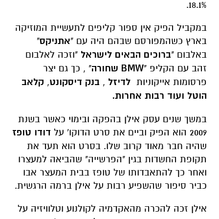
18.1%.
במקביל הפיק אין ספור קליפים לתעשיית המוזיקה
בארץ כשהמפורסם שבהם היה עם "
אתניקס
"
באלבום "
ברוכים הבאים לישראל
"וזכה לאלבום
זהב עם הקליפ "
BMW
שחורה
" , כך גם יצר
פרסומות אייקוניות
לדיזל
,
בנק דיסקונט
,
קלאב
הוטל ועוד רבות אחרות.
במשך שנים עסק אילן בהפקה ובימוי כאשר בשנת
2009 הוא הפיק וביים את סרט הדוקו' על
דודו טופז
שהיה חבר מאוד קרוב שלו. בסרט הוא תעד את
תקופת החשדות בגין "הפרשייה" שהביאה למעצרו
ואחר כך להתאבדותו של טופז בבית המעצר אבו
כביר סיפור שהשפיע רבות על אילן ברמה הרגשית.
אילן זכה להכרה מהאקדמיה לקולנוע וטלוויזיה על