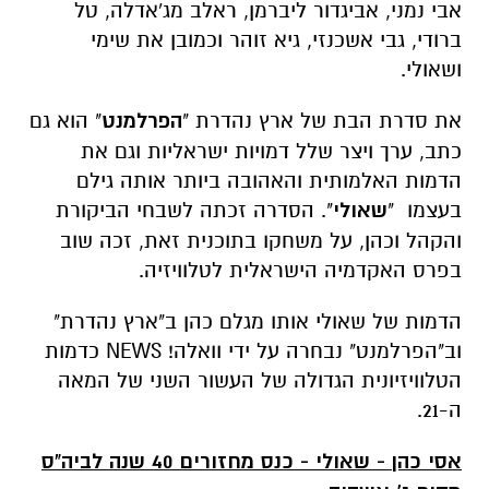
אבי נמני, אביגדור ליברמן, ראלב מג'אדלה, טל
ברודי, גבי אשכנזי, גיא זוהר וכמובן את שימי
ושאולי.
את סדרת הבת של ארץ נהדרת "
הפרלמנט
" הוא גם
כתב, ערך ויצר שלל דמויות ישראליות וגם את
הדמות האלמותית והאהובה ביותר אותה גילם
בעצמו "
שאולי
". הסדרה זכתה לשבחי הביקורת
והקהל וכהן, על משחקו בתוכנית זאת, זכה שוב
בפרס האקדמיה הישראלית לטלוויזיה.
הדמות של שאולי אותו מגלם כהן ב"ארץ נהדרת"
וב"הפרלמנט" נבחרה על ידי וואלה!
NEWS
כדמות
הטלוויזיונית הגדולה של העשור השני של המאה
ה-21.
אסי כהן - שאולי - כנס מחזורים 40 שנה לביה"ס