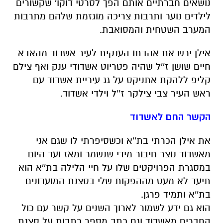
נושאים חברתיים אותם הפך לסרטי דוקו' שקשורים
לילדים נוער ותרבות צריכה מוגזמת שלהם מתרבות
המערב השטחית והמסואבת.
אילן ירש את אהבתו הענקית לעיר אשדוד מהאבא
חיים שושן ז''ל שהיה פטריוט אשדודי ענק ואף צילם
קליפ ללהקת אתניקס על גג עיריית אשדוד עם
ראש העיר צבי צילקר ז''ל וילדי אשדוד.
הקשר החם לאשדוד
את אילן הכרתי בת''א וכשסיפרתי לו שגם אני
מאשדוד נוצר חיבור מידי שנשמר ומאז ועד היום
במסגרת הפרויקטים שלו על חיי הלילה בת''א הוא
תיעד לא מעט מההפקות שלי בסצנת המועדונים
בת''א ותמיד פרגן.
הוא גם ידע לשמור לארוך השנים על קשר עם כול
החברים מאשדוד וגם כתב מספר כתבות על סצנת