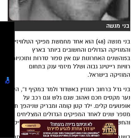
בני מנשה
בני מנשה (48) הוא אחד מחמשת מפיקי הטלוויזיה
והמוזיקה הגדולים והחשובים ביותר בארץ
ב15השנים האחרונות עם אין ספור סדרות ותוכניות
רוויות רייטינג גבוה ושלל מיזמי ענק בתחום
המוזיקה בישראל.
בני גדל ברחוב רוגוזין באשדוד ולמד במקיף ד', היה
נער מקסים חכם ואהוב שגם גלש וגם רכב על
אופנועים קלים. ילד קטן קומה ומבריק שניהפך תוך
מספר שנים לאחד המפיקים הגדולים המצליחים
והחשובים ביותר בארץ בתחום הטלוויזיה והמוזיקה.
בשנת 2007 בני חבר למפיק יואב גרוס וביחד פתחו