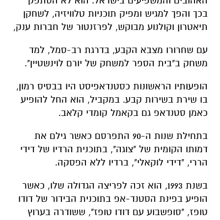
האהובים והמשפיעים בישראל. הוא לא הסתפק
בכך והפך למגיש ומפיק תוכניות טלוויזיה, לשחקן
תיאטרון וקולנוע מבוקש, לפרזנטור של חברות ענק,
עם שחרורו מצבא הקבע, בדרגת רב-סמל, למד
משחק ב"בית הספר למשחק של יורם לוינשטיין".
הופעותיו הראשונות כסטנדאפיסט היו בבסיס רמון,
בו שירת בשירות קבע. במקביל, הוא החל להופיע
כאמן סטנדאפ גם בקאמל קומדי קלאב.
בתחילת שנות ה-90 התפרסם כאשר גילם את
דמותו הקומית של "צוגה", בתוכנית הרדיו של דידי
הררי, "דידי לוקאלי", ברדיו ללא הפסקה.
בשנת 1993, הוא זכה לפריצה הגדולה שלו, כאשר
הופיע בפינת הסטנד-אפ בתוכנית הבידור של דודו
טופז, "סופשבוע עם דודו טופז", ששודרה בערוץ