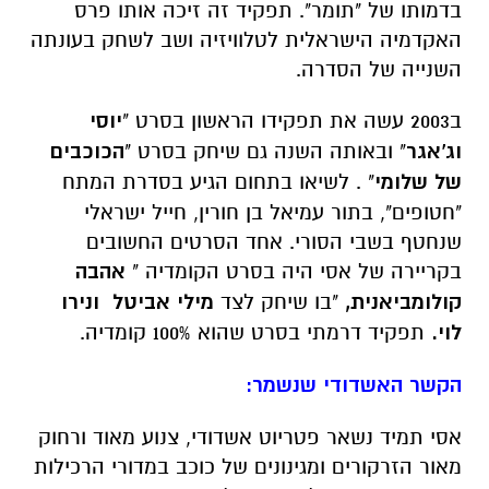
בדמותו של "תומר". תפקיד זה זיכה אותו פרס
האקדמיה הישראלית לטלוויזיה ושב לשחק בעונתה
השנייה של הסדרה.
ב2003 עשה את תפקידו הראשון בסרט "
יוסי
וג'אגר
" ובאותה השנה גם שיחק בסרט "
הכוכבים
של שלומי
" . לשיאו בתחום הגיע בסדרת המתח
"חטופים", בתור עמיאל בן חורין, חייל ישראלי
שנחטף בשבי הסורי. אחד הסרטים החשובים
בקריירה של אסי היה בסרט הקומדיה "
אהבה
קולומביאנית,
"בו שיחק לצד
מילי אביטל
ונירו
לוי.
תפקיד דרמתי בסרט שהוא 100% קומדיה.
הקשר האשדודי שנשמר:
אסי תמיד נשאר פטריוט אשדודי, צנוע מאוד ורחוק
מאור הזרקורים ומגינונים של כוכב במדורי הרכילות