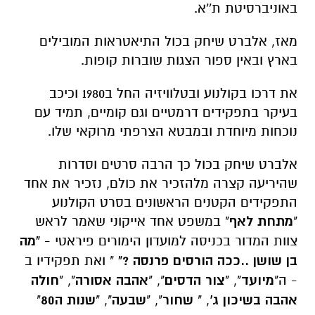
באוניברסיטת ת''א.
מאז, אלברט שיחק בכול התיאטראות המובילים
בארץ ובאין ספור הצגות שוברות קופות.
את דרכו בקולנוע ובטלוויזיה החל ב1980 וכיכב
בעיקר בתפקידים דרמטיים וגם קומיים, תמיד עם
נוכחות מיוחדת ובמבטא הצרפתי מרוקאי שלו.
אלברט שיחק בכול כך הרבה סרטים וסדרות
שהיריעה קצרה מלהזכיר את כולם, נזכיר את אחד
התפקידים הקטנים הראשונים בסרט הקולנוע
"
מתחת לאף
" במשפט אחד אייקוני שאמר לראש
צוות המדור בכניסה למועדון הימורים פיראטי -
"מה
בן שושן ..ככה הורסים פרנסה ?"
" ואת תפקידיו ב
- ה"
מיועד
", "
צור הדסים
", "
אהבה אסורה
", "
חולה
אהבה בשיכון ג'
, "
שחור
", "
שבעה
", "
שנות ה80
"