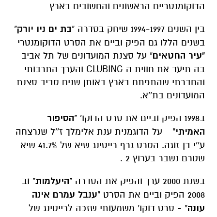
הדוקומנטריים הראשונים והחשובים בארץ
בין השנים 1994-1997 שיחק בסדרה "
בת ים ניו יורק
"
בשנים הללו גם הפיק וביים את הסרט הדוקומנטרי
"עיר החטאים
" על סצנת המועדונים של תל אביב
בה תיעד את חווית ה
CLUBING
והערך התרבותי
והחברתי שהתפתח בארץ באותן שנים סביב סצנת
המועדונים בת''א.
ב1998 הפיק וביים את סרט הדוקו' "
הסיפור
האמיתי
" - על הדוגמנית ענת אלימלך ז''ל שנרצחה
ע''י בן זוגה. הסרט גרף רייטינג שיא של 41.7% שיא
שטרם נשבר בערוץ 2 .
בשנת 2000 ערך והפיק את הסדרה "
היעלמות
" וב
2008 הפיק וביים את הסרט "
ענבל עמרם אינה
עונה
" - סרט דוקו' משמעותי שזכה לרייטינג של