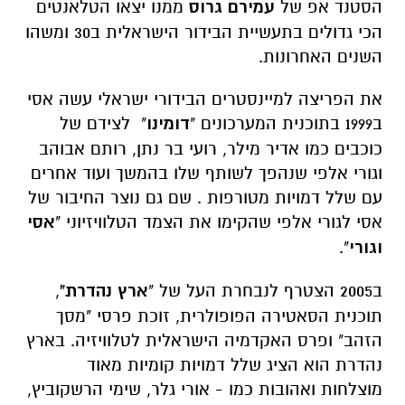
הסטנד אפ של
עמירם גרוס
ממנו יצאו הטלאנטים
הכי גדולים בתעשיית הבידור הישראלית ב30 ומשהו
השנים האחרונות.
את הפריצה למיינסטרים הבידורי ישראלי עשה אסי
ב1999 בתוכנית המערכונים "
דומינו
" לצידם של
כוכבים כמו אדיר מילר, רועי בר נתן, רותם אבוהב
וגורי אלפי שנהפך לשותף שלו בהמשך ועוד אחרים
עם שלל דמויות מטורפות . שם גם נוצר החיבור של
אסי לגורי אלפי שהקימו את הצמד הטלוויזיוני "
אסי
וגורי
".
ב2005 הצטרף לנבחרת העל של "
ארץ נהדרת"
,
תוכנית הסאטירה הפופולרית, זוכת פרסי "מסך
הזהב" ופרס האקדמיה הישראלית לטלוויזיה. בארץ
נהדרת הוא הציג שלל דמויות קומיות מאוד
מוצלחות ואהובות כמו - אורי גלר, שימי הרשקוביץ,