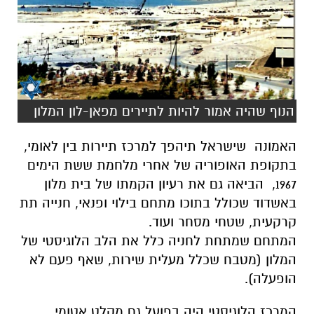
הנוף שהיה אמור להיות לתיירים מפאן-לון המלון
האמונה שישראל תיהפך למרכז תיירות בין לאומי,
בתקופת האופוריה של אחרי מלחמת ששת הימים
1967, הביאה גם את רעיון הקמתו של בית מלון
באשדוד שכולל בתוכו מתחם בילוי ופנאי, חנייה תת
קרקעית, שטחי מסחר ועוד.
המתחם שמתחת לחניה כלל את הלב הלוגיסטי של
המלון (מטבח שכלל מעלית שירות, שאף פעם לא
הופעלה).
המרכז הלוגיסטי היה בפועל גם מקלט אטומי