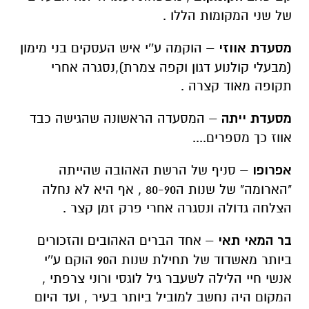
של שני המקומות הללו .
מסעדת אווזי
– הוקמה ע''י איש העסקים בני מימון
(מבעלי קולנוע דגון וקפה צמרת),נסגרה אחרי
תקופה מאוד קצרה .
מסעדת ייתה
– המסעדה הראשונה שהגישה כבד
אווז כך מספרים....
אפרופו
– סניף של הרשת האהובה שהייתה
"הארומה" של שנות ה80-90 , אף היא לא נחלה
הצלחה גדולה ונסגרה אחרי פרק זמן קצר .
בר המאי תאי
– אחד הברים האהובים והזכורים
ביותר מאשדוד של תחילת שנות ה90 הוקם ע''י
אנשי חיי הלילה לשעבר גיל לוגסי ורוני צרפתי ,
המקום היה נחשב למוביל ביותר בעיר , ועד היום