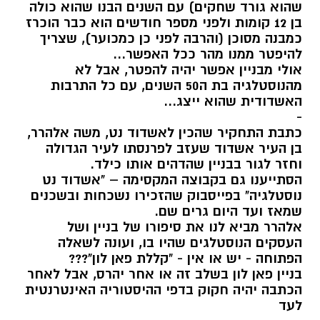
שהוא גורד שחקים) עם השנים הבנו שהוא כולה
בן 12 קומות ולפני מספר חודשים הוא כבר הוכרז
כמבנה מסוכן (והרבה לפני כן כמכוער), שצריך
להיפטר ממנו מהר ככל האפשר...
אולי מבניין אפשר יהיה להפטר, אבל לא
מהנוסטלגיה בת ה50 השנים, עם כל התרבות
האשדודית שהוא ייצג...
-
כתבת התחקיר שהכין לאשדוד נט, משה אלהרר,
בן העיר אשדוד שעזב לפרנסתו לעיר הגדולה
וחזר לגור בבניין שהדהים אותו כילד.
הסתייענו גם בקבוצה המקסימה – "אשדוד נט
נוסטלגיה" בפייסבוק שהזכירו נשכחות ובשכנים
שמאז ועד היום גרים שם.
אלהרר מביא לנו את סיפורו של בניין ושל
העסקים הנוסטלגים שהיו בו, ועונה לשאלה
הפתוחה - יש או אין - "קללת פאן לון"???
בניין פאן לון בשלב זה או אחר יהרס, אבל לאחר
הכתבה יהיה חקוק בדפי ההיסטוריה האינטרנטית
לעד