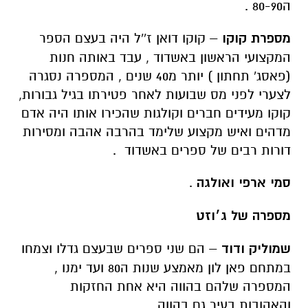
ה80-90 .
מספרת קוקו
– קוקו דואן ז''ל היה בעצם הספר
המקצועי הראשון באשדוד , עבד באותה חנות
(פאסג' תחתון ) יותר מ40 שנים , המספרה נסגרה
לצערי לפני מס שבועות לאחר פטירתו בגיל גבורות,
קוקו מעידים חברים וקולגות שהכירו אותו היה אדם
מדהים ואיש מקצוע שלימד בהרבה אהבה ומסירות
דורות רבים של ספרים באשדוד .
סמי ארפי ואולגה
.
מספרה של ג׳וזט
שמוליק ודוד
– הם שני ספרים שבעצם גדלו וצמחו
במתחם פאן לון מאמצע שנות ה80 ועד ימנו ,
המספרה שלהם בהווה היא אחת החזקות
והאהובות בעיר גם בהווה.