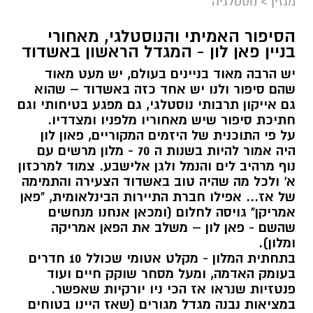
מגזין
>
נוסטלגיה
הסיפור האמיתי והנוסטלגי, מאחורי
בניין פאן לון - המגדל הראשון באשדוד
יש הרבה מאוד בניינים בעולם, יש מעט מאוד
שהם סיפור ולנו יש אחד כזה באשדוד – שהוא
גם אייקון תרבותי נוסטלגי, גם מפגע בטיחותי וגם
חתיכת סיפור שיש מאחוריו מלפניו ומצדדיו.
על פי התוכנית של היזמים המקוריים, פאון לון
היה אמור להיות בשנות ה 70 - מלון מרשים עם
נוף מרהיב לים והנמל ולגן אלישבע. צמוד למרכזון
א' ולכל מה שהיה טוב באשדוד הצעירה והתמימה
של אז... אפילו חברת התיירות הבינלאומית, "פאן
אמריקן" גויסה לחלום (ומכאן אנחנו מנחשים
שהשם - פאן לון – משלב את הפאן אמריקה
ומלון).
בתחתית המלון - מקלט אטומי שכולל 10 חדרים
בעומק האדמה, ומעל מסחר שוקק חיים ועוד
פנטזיות שנראו אז הכי ניו יורקיות שאפשר.
במציאות נבנה מגדל מגורים (שאז היינו בטוחים