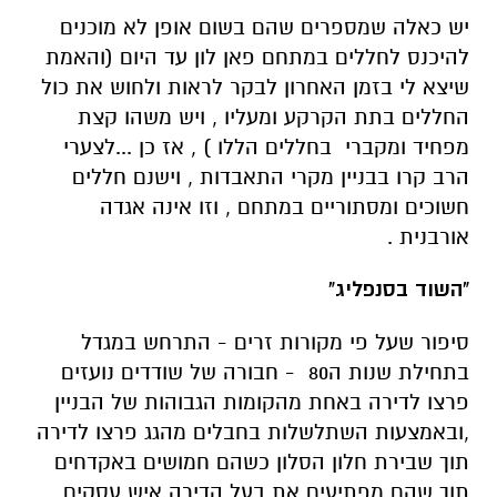
יש כאלה שמספרים שהם בשום אופן לא מוכנים
להיכנס לחללים במתחם פאן לון עד היום (והאמת
שיצא לי בזמן האחרון לבקר לראות ולחוש את כול
החללים בתת הקרקע ומעליו , ויש משהו קצת
מפחיד ומקברי בחללים הללו ) , אז כן ...לצערי
הרב קרו בבניין מקרי התאבדות , וישנם חללים
חשוכים ומסתוריים במתחם , וזו אינה אגדה
אורבנית .
"השוד בסנפליג"
סיפור שעל פי מקורות זרים - התרחש במגדל
בתחילת שנות ה80 - חבורה של שודדים נועזים
פרצו לדירה באחת מהקומות הגבוהות של הבניין
,ובאמצעות השתלשלות בחבלים מהגג פרצו לדירה
תוך שבירת חלון הסלון כשהם חמושים באקדחים
תוך שהם מפתיעים את בעל הדירה איש עסקים