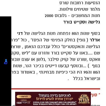
הנסיעות רחובות טורס
מלמד שטיחים ווילונות.
חנות המחשבים - גלובוס 2000
גלישה וסקייט בורד
בסוף שנות ה80 נפתחה חנות הגלישה של
דני
אדלר
( גופי) בחלק הפנימי של הפסז' , כול "פרחחי
הגלישה והאקסטרים" כולל עבדכם הנאמן , שרצו
שם ....באנו על סקייט בורד וחזרנו עם "ליש ,סקס
וואקס ,שורט של קויק סילבר ,גלשן או עצם שבורה
בגוף ) ...ובנוסף קבענו דייטים בכיכר הנר, שנות
ה80 וה90 היו הכי כיפיות מבחינתי , באשדוד בפרט
ובישראל בכלל .
" סוף הסיפור "