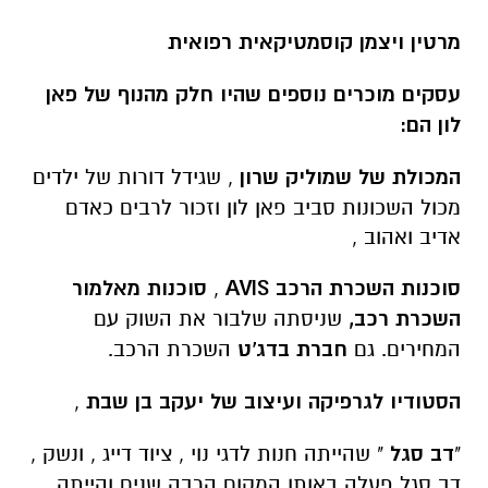
מרטין ויצמן קוסמטיקאית רפואית
עסקים מוכרים נוספים שהיו חלק מהנוף של פאן
לון הם:
המכולת של שמוליק שרון
, שגידל דורות של ילדים
מכול השכונות סביב פאן לון וזכור לרבים כאדם
אדיב ואהוב ,
סוכנות השכרת הרכב
AVIS
,
סוכנות מאלמור
השכרת רכב,
שניסתה שלבור את השוק עם
המחירים. גם
חברת בדג'ט
השכרת הרכב.
הסטודיו לגרפיקה ועיצוב של יעקב בן שבת
,
"
דב סגל
" שהייתה חנות לדגי נוי , ציוד דייג , ונשק ,
דב סגל פעלה באותו המקום הרבה שנים והייתה