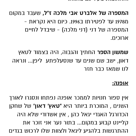
המספרה של אלברט אבי מלכה ז"ל,
שעבד במקום
מ1978 עד לפטירתו ב1996. כיום היא נקראת -
המספרה של דני (דני מלכה) - שיבדל לחיים
ארוכים.
שמשון הספר
החתיך והגבוה, היה בצמוד לטאץ
דאון, ישב שם שנים עד שנסעלפתע ליפן... ונראה
לנו שמאז כבר חזר
אופנה:
אין ספור חנויות לממכר אופנה נפתחו ונסגרו לאורך
השנים , המוכרת ביותר היא
"טאץ' דאון
" של שחקן
הכדורגל האגדי יגאל כהן , אין אשדודי שלא היה
קליינט קבוע במקום... בתור נער אני זוכר את
ההתרגשות בלהגיע ליגאל ולצוות שלו לרכוש בגדים