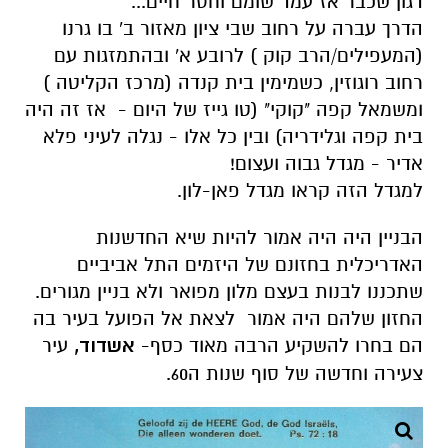
דגון שכבר אז עמד שומם וחסר חיים...
הדרך עברה על רחוב שבי ציון מאזור ב' בו גרנו
(המעפילים/הרב קוק ) לרובע א' ובהתמזגות עם
רחוב רוגוזין, כשמימין בית קנדה (מרכז הקליטה )
ומשמאל קפה "קוקי" (טו גייז של היום - אז זה היה
בית קפה וגלידריה) ובין כל אלו - נגלה לעיני פלא
אדיר - מגדל גבוה ועצום!
למגדל הזה קראו מגדל פאן-לון.
הבניין היה היה אמור להיות שיא החדשנות
האדריכלית בחזונם של היזמים התל אביביים
שתכננו לבנות בעצם מלון מפואר ולא בניין מגורים.
החזון שלהם היה אמור לצאת אל הפועל בעיר בה
הם בחרו להשקיע הרבה מאוד כסף-
אשדוד,
עיר
צעירה וחדשה של סוף שנות ה60.