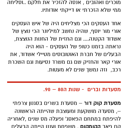
מוכרים ואהובים , אנסה להזכיר את חלקם ..וסליחה
ממי שלא הזכרתי או דייקתי אודותיו.
אחד העסקים הכי מצליחים היה של איש העסקים
אורי מור יוסף, שהיה נחשב למיליונר הכי נוצץ של
אשדוד הקטנה.... וגם החזית של החנות הנוצצת,
נראתה בזמנו כטופ של העסקים - הוא היה
הבעלים של חברת האוטובוסים מטיילי אשדוד, את
אורי קאר והחזיק שם גם משרד נסיעות וגם השכרת
רכב, וזה נמשך שנים לא מעטות.
מסעדות וברים - שנות ה80 – 90.
מסעדת קוק דור
– מסעדת בשרים בסגנון צרפתי
–, מסעדה מושקעת ומעוצבת שהייתה הראשונה
להיפתח במתחם הפאסג' ופעלה מס שנים ,לאחריה
קם פאב
הקומקום
, משפחת ועננו הייתה הבעלים