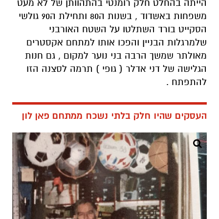
הייתה בהחלט חלק רומנטי בהתהוותן של לא מעט
משפחות באשדוד , בשנות ה80 ותחילת ה90 גולשי
הסקייט בורד השתלטו על השטח האורבני
שלמרגלות הבניין והפכו אותו למתחם אקסטרים
מאולתר שמשך הרבה בני נוער למקום , גם חנות
הגלישה של דני אדלר ( גופי ) תרמה לסצנה הזו
להתפתח .
העסקים שהיו חלק בלתי נשכח ממתחם פאן לון