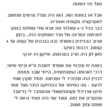
מעל פני השטח.
אבל אז בשנות ה70, הוא היה מגדל מרשים שנחשב
לאטרקציה מקומית ואזורית.
כבר בגיל 4-5 שאלתי את אבא שלי שאלות בנוגע
לנוכחות החריגה של גורד השחקים הזה...בזמן
שרוב הבניינים באשדוד נבנו בגבהים של קומה עד 4
קומות, רכבות בעיקר.
פאן לון היה חריג בנוכחותו. אייקון ניו-יורקי.
בשנת 97 עזבתי את אשדוד לטובת ת''א ובימי שישי,
דרכי לארוחה המשפחתית, הייתי עובר מתחת
לבניין הזה שהזכיר לי נשכחות. תמיד סקרן אותי
לדעת - מה הסיפור של הפרויקט הזה? מצד אחד
מיזם אדריכלי וקונספטואלי שהסתבר לי בדיעבד
שהקדים את זמנו, ומצד שני היה תמיד נראה לי
שומם עזוב ועצוב.