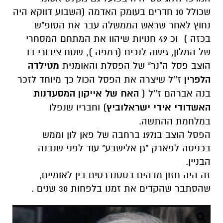
שכולל 10 חדרים בעומק האדמה (השבוע דווקא היה
נחוץ לאחר שראש הממשלה עבר את הסופ"ש
בכזה ) וכ 49 חנויות שיהוו את המתחם המסחרי
של המלון, גישה לנכים (רמפה ), שטח ציבורי בו
הוצב פסל ה"נר" של הפסלת והאומנית
מטילדה
הלפרין
ז''ל שיצרה את הפסל הכול כך מיוחד לזכר
בנה אברהם ז''ל (
האח של אייקון המסעדנות
האשדודי אידי
ישראלוביץ
) וחבריו שנפלו
במלחמת ההתשה.
הפסל הוצב ב1971 ברחבה של פאן לון וממש
בכניסה לפארק "גן אלישבע" עוד לפני שנבנה
הבניין.
זה היה חזון מדהים בסטנדרטים בין לאומיים,
שהסתבר שהקדים את זמנו בלפחות 30 שנים .