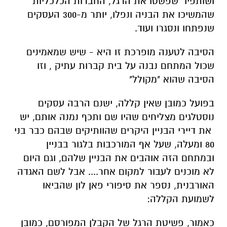
ושותפיו שפשטו את הרגל, החברות הכלכליות
שהמשיכו את הבניה ונפלו, יותר מ-300 העסקים
שנפתחו ונסגרו ועוד.
הסיבה לטענה מופרכת זו היא - שיש שמאמינים
שכול המתחם נבנה על בית קברות עתיק , וזו
הסיבה שהוא "מקולל"
בפועל כמובן שאין קללה, ישנם הרבה עסקים
נוסטלגים מצליחים שהיו שם ותכף נמנה אותם, יש
את דיירי הבניין היקרים שהוותיקים שבהם כבר בני
80 ומעלה, שעל אף המורכבות בלגור בבניין
ובמתחם הזה אוהבים את הבניין שלהם, וגם היום
לא מוכנים לעבור למקום אחר.... אבל לשם האגדה
האורבנית, נספר את סיפורי פאן לון שהביאו
לשמועת הקללה:
כאמור, פשיטת הרגל של הקבלן המפורסם, כמובן