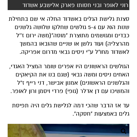
רוני לאופר ובני חסותו פארק אלישבע אשדוד
סצנת גלישת הגלים באשדוד החלה אי שם בתחילת
שנות ה70 עם 5-6 גולשים שחלקו שלושה גלשנים
כבדים ומגושמים מתוצרת "מוסה"(משה ירום ז''ל
מהרצליה) ועוד גלשן או שניים שהובאו בהמשך
לאשדוד מחו"ל ע''י ניסים גבאי מדרום אפריקה.
הגולשים הראשונים היו אפרים שומר המציל האגדי,
האחים ניסים ומשה גבאי (שגם בנו את הקיאקים
והגלשנים הראשונים) אמנון אבישר, דני רייף ז"ל
והמשיכו עם דן אדלר (גופי) פרדי ויסמן ורון לאופר.
עד אז הדבר שהכי דמה לגלישת גלים היה תפיסת
גלים באמצעות "חסקה".