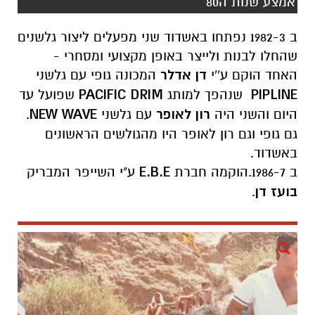
אמצע שנות ה80
ב 1982-3 נפתחו באשדוד שני מפעלים ליצור גלשנים
שהחלו לבנות ולייצר באופן מקצועי ומסחרי -
האחד הוקם ע''י
דן אדלר
המכונה גופי עם גלשני
PIPLINE
שנהפך למותג
PACIFIC DRIM
שפועל עד
היום והשני היה
רון לאופר
עם גלשני
NEW WAVE
.
גם גופי וגם רון לאופר היו מהגולשים הראשונים
באשדוד.
ב 1986-7.הוקמה חברת
E
.
B
.
E
ע"י השייפר המבריק
בועז דן
.