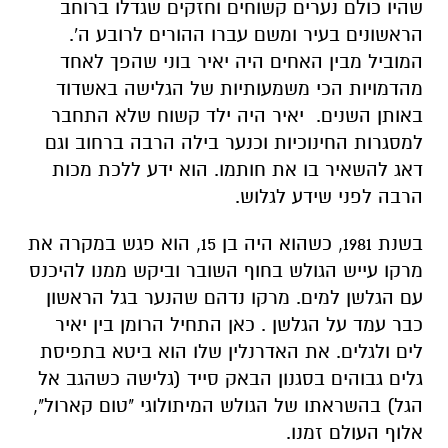
שהיו כולם נערים קשוחים וחזקים שגדלו ברוחב
הראשונים בעיר ומשם עברו ההורים לרובע ה'.
המוביל מבין האחים היה יאיר בוני שהפך לאחד
מהדמויות הכי משמעותיות של הגלישה באשדוד
באותן השנים. יאיר היה ילד קשוח שלא התחבר
למסגרות החינוכיות וכנער בילה הרבה ברחוב וגם
דאג להשאיר בו את חותמו. הוא ידע ללכת מכות
הרבה לפני שידע לגלוש.
בשנת 1981, כשהוא היה בן 15, הוא פגש במקרה את
מרקו עייש הגולש בחוף השובר וביקש ממנו להיכנס
עם הגלשן למים. מרקו נדהם שהנער בגל הראשון
כבר עמד על הגלשן . כאן התחיל הרומן בין יאיר
לים ולגלים. את האדרנלין שלו הוא ביטא בתפיסת
גלים גבוהים בסגנון הבאק סייד (גלישה כשהגב אל
הגל) בהשראתו של הגולש המיתולוגי "טום קארול",
אלוף העולם זמנו.