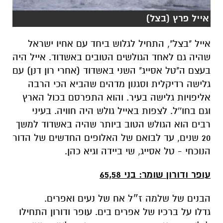
אייל פרץ (בצל)
אייל "בצל", התחיל לגלוש ביחד עם אחיו ישראל
שהיה גם לאחד הגולשים הטובים באשדוד. אייל היה
בעצם ה"טל אסייג" השני באשדוד (אחרי רון דנן) עם
גלישה רדיקלית וסגנון מדהים שהביא הכי הרבה
אליפויות גלישה בעיר. והוא התפרסם בכול הארץ
וגם בחו''ל. לצפות באייל גולש היה חוויה. בעיני
רבים הוא הגולש הטוב ביותר שהיה באשדוד למשך
20 שנים, עד לבואם של האלופים החדשים של הדור
הנוכחי - טל אסייג, שי ביידה וגיא כהן.
עופר ודורון שומר: בני 65,58
הבנים של שלמה ז״ל אח של נעים ואפרים.
גדלו על ברכיו של אפרים בים. עופר ודורון התחילו