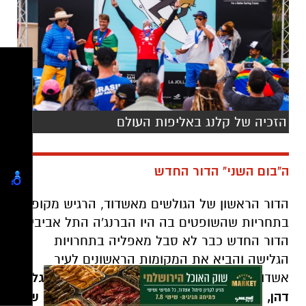
הזכיה של קלנג באליפות העולם
ה"בום השני" הדור החדש
הדור הראשון של הגולשים מאשדוד, הרגיש מקופח
בתחריות שהשופטים בה היו הברנג'ה התל אביבית.
הדור החדש כבר לא סבל מאפליה בתחרויות
הגלישה והביא את המקומות הראשונים לעיר
אשדוד - החל עם גולשים כמו -
אסי קריספין, גל
דהן, אייל פרץ (בצל), ועד לדור של טל אסייג שי