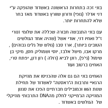
בוני זכה בתחרות הראשונה באשדוד שהופקה ע''י
דני אדלר (גופי) ודורון שוורץ באשדוד מאז בחר
שלא להתחרות יותר.
עם בוני התגבשה חבורה שכללה את שלומי זגורי
ז''ל ואחיו דני, אודי אשל (שהיה אחד הגולשים
הטובים ביותר), ארז סבג (גולש של גלים גבוהים) ,
מרקו אבו, מישל אלבז, יוסי ושמוליק חסן, מיקי בן
שימול (גי'פ), רונן לביא (רולה ) רון דנן
,
יפתח סרי,
האחים ברטוב ועוד
האחים בוני הם גם אלה שהכניסו את מוזיקת
הרגאיי ותרבות ה"ראסטה" לאשדוד של תחילת
שנות ה80 וכמובילים חברתיים הפכו את סגנון
המוזיקה הג'מייקני לחלק מה
DNA
התרבותי מוזיקלי
של הגולשים באשדוד .