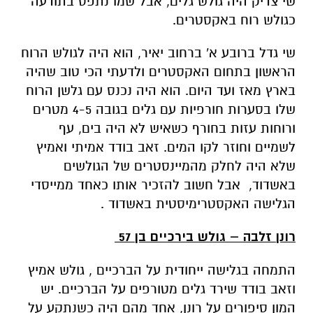
שי צדיק היה גולש גלים, אבל שמו נתפס בתודעה
כגולש רוח באקסטרים.
שי גדל ברובע א' ברחוב יאיר, הוא היה לגולש הרוח
הראשון בתחום האקסטרים ולדעתי הכי טוב שהיה
בארץ מאז ועד היום. הוא היה נכנס עם גלשן הרוח
שלו בסערות חורפיות עם גלים בגובה 4-5 מטרים
ורוחות עזות בחורף כשאיש לא היה בים, עף
לשמיים וחוזר לקו המים. זאב בודד אמיתי ואמיץ
שלא היה לחלק מהמיינסטרים של הגולשים
באשדוד, אבל חשוב להזכיר אותו כאחד ממייסדי
הגלישה האקסטרימיסטית באשדוד .
רונן זלבה – גולש בירכיים בן 57
התמחה בגלישה ייחודית על הברכיים , גולש אמיץ
וזאב בודד שירד גלים מטורפים על הברכיים. יש
המון סיפורים על רונן, אחד מהם היה כשנתקע על