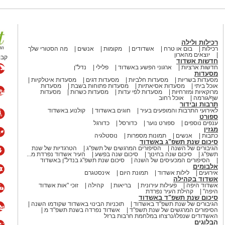
ה מחודשת אשר תעניק לכם את
די לעשות זאת ממליצים לכם
שרה כזו או אחרת.
רכילות ולילה
ני הבית מצריך מכם לחשוב היטב על
רכילות
בום או טרח
אשדודים
מקומות
אנשים
מה הסטורי שלך
 עשיית סוף מעשה במחשבה תחילה,
יוצאים מהארון
קבו
חדשות אשדוד
וך בנייה ולא מתוך כפייה.
חדשות ארציות
ארגוני הפשע באשדוד
פלילי
נדל"ן
מסעדות
מסעדות בשריות
מסעדות חלביות
מסעדות דגים
מסעדות איטלקיות
ף לסלוח היא זו שתעצב את
אוכל ביתי
מסעדות אסיאתיות
מסעדות פתוחות בשבת
מסעדות
מרוקאיות ומזרחיות
מסעדות לפי עדות
מסעדות כשרות
מסעדות
 לעשות זאת, יוכלו לגלות שצמיחה
שף/גורמה
אוכל רחוב
ים שקשורים במעבר דירה ,שינוי או
תרבות ובידור
לאירועי התרבות והמופעים בעיר
חוגים באשדוד
קולנוע באשדוד
ק. לאלו שנכנסים לבית חדש או עברו
ספורט
ענפים נוספים
ספורט נוער
כדורסל
כדורגל
מקום משנה מזל.
מגזין
כתבות
אנשים
תמונות מספרות
נוסטלגיה
סיכום שנת תשפ"ג באשדוד
ו שרשים לעצים. ללא שורשים, עצים
הגיבורים של השנה
הסיפורים המרגשים של תשפ"ג
הטרגדיות של שנת
, בני-אדם נופלים כשמכים בהם
תשפ"ג
סיכום שנה בחינוך
סיכום שנה בפשע
העיר אשדוד נפרדת מ...
הסיפורים המכעיסים של השנה
סיכום שנת תשפ"ג בנדל"ן באשדוד
אלבומים
אירועים
לילות אשדוד
תמונת היום
אינסטגרם
אשדוד בקהילה
אשדוד היפה
פעילות עירונית
בריאות
קהילה
זוכי "אות אשדוד
היפה"
קהילת העיר נפרדת
סיכום שנת תשפ"ד באשדוד
הגיבורים של שנת תשפ"ד באשדוד
תוכניות הבינוי באשדוד שקודמו השנה
הסיפורים המרגשים של שנת תשפ"ד
אשדוד נפרדה בשנת תשפ"ד מ
האשדודים שנפלו/נרצחו במלחמת חרבות ברזל
פרי ואצל רבים מבני מזל שור ניתן
הבלוגים