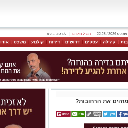
|
המייל האדום
|
לפרסום באתר
ות
קהילה
עסקים
דרושים
דירות
קולנוע
משפט
אודו