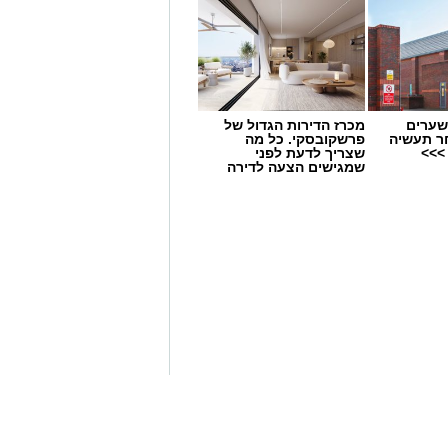
שערים
מכרז הדירות הגדול של
ר תעשיה
פרשקובסקי. כל מה
>>>
שצריך לדעת לפני
שמגישים הצעה לדירה
באשדוד
שסלע גדול ירד לכם מהכתפיים.
דשת. אין זה אומר שבא לציון גואל
 חשים שכשיו אתם מסוגלים לקדם את
יתם עד כה. לאלו מכם שיבחרו
להתחבר מחדש אל האושר ואל שמחת
 שאנשים שמחים הם בריאים,
להצליח. חשוב לזכור, שאושר דורש
נו מטרה בחיים; זהו אמצעי
מנת לממש את מטרותיכם. חשוב
הוא יגיע מאליו. צאו וצורו אותו
 אין עשייה - אין אושר.