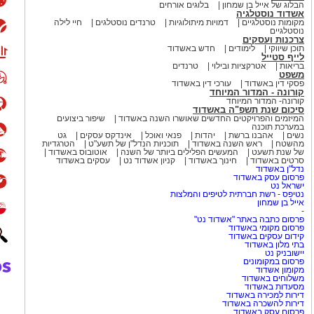
הבלוג של אייל בן שמחון
בלוגים אורחים
." תחושת השלמה עם תהליך כזה או
אשדוד נוסטלגיה
פנים לבני מזל שור. התחושה הכללית
מקומות נוסטלגיים
דמויות מיתולוגיות
טרנדים נוסטלגים
חיי לילה
נוסטלגיים
ם מכם ישמחו לגלות שיש הפתעות
צרכנות ועסקים
קים למשהו, הרשו לעצמכם להאמין
תוכן שיווקי
לימודים
חדש באשדוד
לייף סטייל
ראה בלתי הגיוני או בלתי אפשרי.
בריאות
אטרקציות ובילוי
טרנדים
משפט
, דברים אכן מגיעים אליכם גם
פסקי דין באשדוד
עורכי דין באשדוד
 עבודה ניתן לראות שיש אור בקצה
קורונה - המדור המיוחד
קורונה- המדור המיוחד
העשייה. לאלו שפתחו עסק עצמאי
סיכום שנת תשפ"ה באשדוד
סוס.
המיזמים והפרויקטים החדשים שאושרו השנה באשדוד
שיפור ביצועים
במערכת תוכנה
נשים
אהבנו ברשת
יהדות
פנאי ואוכל
אינדקס עסקים
גט
מהשטח
ראש השנה באשדוד
תוכניות הנדל"ן של תשע"ט
הטרגדיות
. אומנם סנונית אחת לא מבשרת על
של שנת תשעט
המעשים הפלילים ביותר של השנה
אוטובוס באשדוד
 ביותר. כמו כן זהו שבוע טוב לחתימה
סרטים באשדוד
חינוך באשדוד
קניון אשדוד נט
עסקים באשדוד
נדל"ן באשדוד
ישואין. לעצמאיים שבניכם זהו שבוע
פרסום עסק באשדוד
ישראל נט
ה שעד עתה חששתם מלבצע.
נטיפס - רשת חברתית לטיפים והמלצות
אייל בן שמחון
-
זאת לחיזוק ביטחונכם העצמי והרשו
פרסום כתבה באתר "אשדוד נט"
פרסום מקומי באשדוד
להופיע ולהיווצר דווקא מהסביבה
קידום עסקים באשדוד
וחברים.
בתי מלון באשדוד
יישובניק נט
פרסום במקומונים
מקומון אשדוד
קשר הקיים. לאלו מכם שייקחו יוזמה
משלוחים באשדוד
זוגיים, צפוי חידוש מרענן... טיול או
מסעדות באשדוד
דירות למכירה באשדוד
עצמכם להשתטות ולנהוג בחופשיות
דירות להשכרה באשדוד
פרסום עסק באשדוד