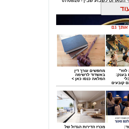
תחזית שבועית על פי התרולוגיה וקלפי הטארוט לשבוע שבין - 07/08/26
וד
ן אותך גם
לזוז"
מחפשים עורך דין
 בענק:
באשדוד לרשימה
לי
המלאה כנסו כאן >
ם קובעים
ים
ד:
מכרז הדירות הגדול של