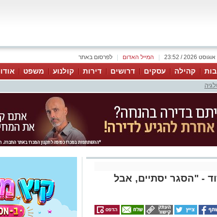
|
המייל האדום
|
לפרסום באתר
ות
קהילה
עסקים
דרושים
דירות
קולנוע
משפט
אודו
לגיה
 - "הסגר יסתיים, אבל