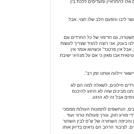
אלו להתראיין ומעדיפים ללכת בין
ר ליבו והפעם הלב שלו חצוי. אבל
שטרה, גם הדימוי של כל החרדים וגם
נו בענק. אני רוצה להגיד שצריך לעשות
בל אין פרטנר" וכשהוא אומר אין
ינאית אבו מאזן כי אם על מנהיגי ישיבת
ר ויילווה אותנו זמן רב".
דים חילונים, לשאלה למה הם לא
חנו מבינים שזה לא הרגע להיכנס
ימים אבל זה לא הרגע.
נים, הנחשפים לתמונות העולות ממסכי
י פורע חוק, עורך פעולות טרור ועוד
ן והכיפה השחורה של ש"ס לבין השחור
ם. לציבור הרחב הם נראים בדיוק אותו