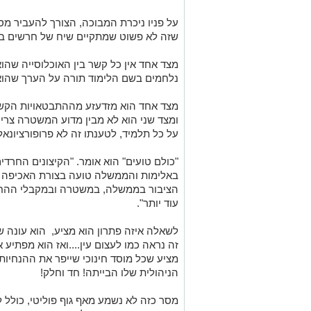
על פניו ניכרת המבוכה, הצורך להעביר מס
שזה לא פשוט שמתקיים שיח של חרשים בין
מצד אחד אין כל קשר בין האוכלוסייה שהוא
נלחמים בשם הלימוד תורה על הערך שהוא 
מצד אחד הוא מזדעזע מההתבטאויות הקשו
על כל תלמיד, לטענתו זה לא פרופורציונאלי
"כולם טועים" הוא אומר. "הקיצונים החרד
באלימות והממשלה טועה בצורת האכיפה ה
הציבור בממשלה, במשטרה ובמקבלי ההחל
עוד יותר".
לשאלה איזה פתרון הוא מציע, הוא עונה ש
זה נראה כמו לעצום עין....ואז הוא מפתיע 
מציע שכל מוסד חינוכי שייפר את ההנחיו
הניהולית שלו הבייתה! חד וחלק!
מסר כזה לא נשמע מאף גוף פוליטי, כולל ל