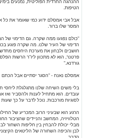
ההנהגה החרדית הפוליטית, נמנעים בימים 
הטיפות.
אבל אבי אמסלם ידוע כמי שאומר את כל אש
המסר שלו ברור.
"כולם נפגעו ממה שקרה. גם הדימוי של המ
הדימוי של העיר שלנו. מה שקרה פוגע בכול
חושבים ולבחון את מערכת היחסים מחדש, א
פרטנר, הוא לא מתכוון ליו"ר הרשות הפלסט
גורדנא."
אמסלם נאנח - "הסגר יסתיים אבל הכתם יישא
בלי משים השיחה שלנו מתגלגלת ליחסי חר
עובדים. הוא מתחיל לענות ולהסביר ואז אנ
לסוגיות מורכבות. נוכל לדבר על כך שעות ו
הרגע הוא שבעיני הרוב המכריע של החילו
הטלוויזיה, המחשב והניידים שהציבור החרד
מבלי יכולת להבחין בין חליפות השחור לב
לבן והכיפה השחורה של הליטאים הקיצוניי
הדבר.