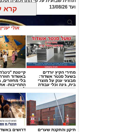
ועד 13/08/26
קרא ע
אולי יעניי
מחירי הקיץ יורדים
קייטנת "נינג'ה 
בשעל סנטר אשדוד:
באשדוד חוזרת
מבצעי ענק על מוצרי
בלי מחזורים, ב
בית, גינה וכלי עבודה
התחייבות- את
לכמה ואיזה ימ
להירשם!
תיקון והתקנת שערים
דרושים באשדו
עוזי הכהן - תחזית אסטרולוגית