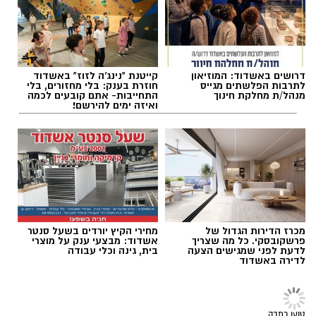
לאתגרים המשפיעים על הסביבה הימית, ובהם
פסולת ובעיקר פלסטיק, וילמדו באופן חווייתי כיצד
אלדה נתנאל / 09:34 04.08.26
ניתן לשמור על הים ולסייע בהגנה עליו.
מועדי הסיורים:
24 באוגוסט, יום שני, בשעות 9:00-12:00 הורים
דרושים באשדוד: המוזיאון
קייטנת "נינג'ה לזוז" באשדוד
לתרבות הפלשתים מגייס
חוזרת בענק: בלי מחזורים, בלי
וילדים
מנהל/ת מחלקת חינוך
התחייבות- אתם קובעים לכמה
ואיזה ימים להירשם!
תגים:
זהירות- קרישי דם בטיסה
24 באוגוסט, יום שני, בשעות 16:30-19:30 הורים
וילדים
26 באוגוסט, יום רביעי, בשעות 9:00-12:00 מבוגרים
(גילאי 16+)
27 באוגוסט, יום חמישי, בשעות 16:30-19:30 הורים
וילדים
מכרז הדירות הגדול של
מחירי הקיץ יורדים בשעל סנטר
פרשקובסקי. כל מה שצריך
אשדוד: מבצעי ענק על מוצרי
לדעת לפני שמגישים הצעה
בית, גינה וכלי עבודה
לדירה באשדוד