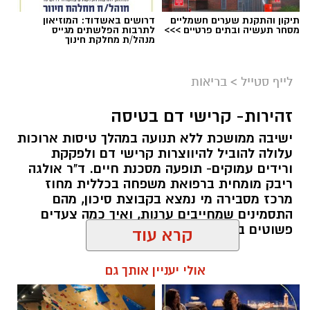
תיקון והתקנת שערים חשמליים
דרושים באשדוד: המוזיאון
מסחר תעשיה ובתים פרטיים >>>
לתרבות הפלשתים מגייס
מנהל/ת מחלקת חינוך
לייף סטייל
>
בריאות
זהירות- קרישי דם בטיסה
ישיבה ממושכת ללא תנועה במהלך טיסות ארוכות
עלולה להוביל להיווצרות קרישי דם ולפקקת
סיורי משפחות- צילום מיקה וולוב, אקואושן
ורידים עמוקים- תופעה מסכנת חיים. ד"ר אולגה
ריבק מומחית ברפואת משפחה בכללית מחוז
במהלך הפעילות יכירו המשתתפים את הטבע
מרכז מסבירה מי נמצא בקבוצת סיכון, מהם
הייחודי של אזור שפך נחל אלכסנדר, את בעלי
התסמינים שמחייבים ערנות, ואיך כמה צעדים
החיים והצמחים המאפיינים אותו ואת המערכת
פשוטים במטוס יכולים להציל חיים
האקולוגית המקומית. בהמשך יגיעו למרכז החינוך
קרא עוד
הימי "מגלים" של אקואושן, שם יוכלו להתבונן בדגם
להאזנה לתוכן:
חי של חוף סלעי בישראל ולהכיר מקרוב את בעלי
אולי יעניין אותך גם
החיים הימיים החיים בו. במהלך הסיור ייחשפו גם