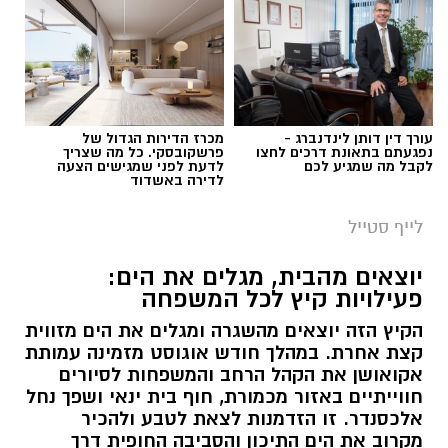
עורך דין דותן לינדנברג -
מכרז הדירות הגדול של
נפגעתם בתאונת דרכים לחצו
פרשקובסקי. כל מה שצריך
לקבל מה שמגיע לכם
לדעת לפני שמגישים הצעה
לדירה באשדוד
לייף סטייל
יוצאים מהבית, מגלים את הים:
פעילויות קיץ לכל המשפחה
הקיץ הזה יוצאים מהשגרה ומגלים את הים מזווית
קצת אחרת. במהלך חודש אוגוסט מזמינה עמותת
אקואושן את הקהל הרחב והמשפחות לסיורים
חווייתיים באזור מכמורת, חוף בית ינאי ושפך נחל
אלכסנדר. זו הזדמנות לצאת לטבע ולהכיר
מקרוב את הים התיכון והסביבה החופית דרך