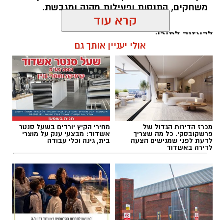
משחקים, התנסות ופעילות מהנה ומגבשת.
קרא עוד
להאזנה לתוכן:
אולי יעניין אותך גם
אלדה נתנאל / 09:24 07.08.26
מכרז הדירות הגדול של
מחירי הקיץ יורדים בשעל סנטר
פרשקובסקי. כל מה שצריך
אשדוד: מבצעי ענק על מוצרי
לדעת לפני שמגישים הצעה
בית, גינה וכלי עבודה
לדירה באשדוד
תגים:
טיול