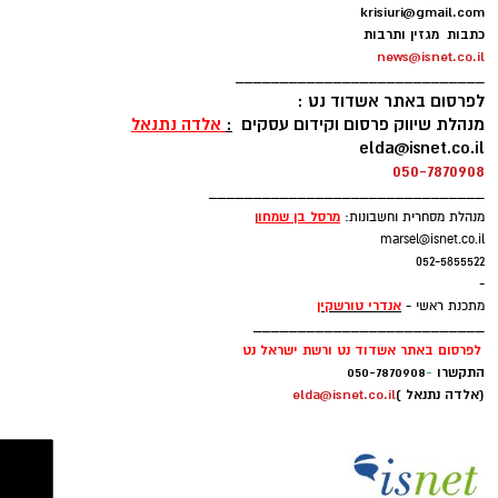
כמשאבה טבעית. כשאנו יושבים שעות ארוכות
-
ב-WhatsApp לחצו כאן
בחלל הצר של המטוס, ללא תנועה של הרגליים,
עורך רכילות ולילה -
אורי קריספין
krisiuri@gmail.com
המשאבה הזו אינה פעילה.
כתבות מגזין ותרבות
להורדת אפליקציה של אשדוד נט לחצו כאן
news@isnet.co.il
____________________________
לפרסום באתר אשדוד נט :
עקבו בפייסבוק
מנהלת שיווק פרסום וקידום עסקים
:
אלדה נתנאל
elda@isnet.co.il
עקבו באינסטגרם
050-7870908
_______________________________
מרסל בן שמחו
ן
מנהלת מסחרית וחשבונות:
marsel@isnet.co.il
052-5855522
-
אנדרי טורשקין
מתכנת ראשי -
__________________________
לפרסום באתר אשדוד נט ורשת ישראל נט
התקשרו
-
050-7870908
(אלדה נתנאל )
elda@isnet.co.il
בנוסף, האוויר היבש בתא הנוסעים והלחות הנמוכה