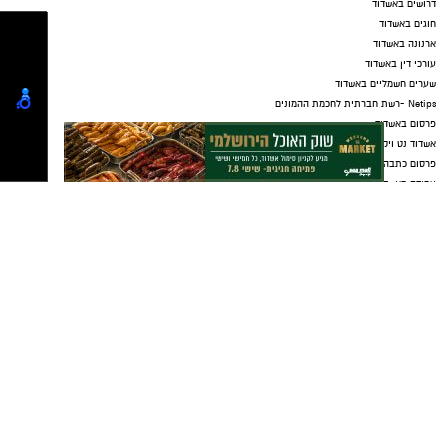
דרושים באשדוד
חוגים באשדוד
ארנונה באשדוד
עורכי דין באשדוד
שערים חשמליים באשדוד
Netips -רשת חברתית לחכמת ההמונים
פרסום באשדוד
אשדוד נט ויקיפדיה
פרסום כתבה שיווקית
עבודה באשדוד
כתבה באשדוד
אולמות אירועים באשדוד
דירה באשדוד
עו"ד פלילי באשדוד
עורך דין פלילי באשדוד
עורך דין באשדוד
קריית גת נט
חולון נט
פרסום
גלובוס סנטר חוף אשקלון
בינה מלאכותית לעסקים