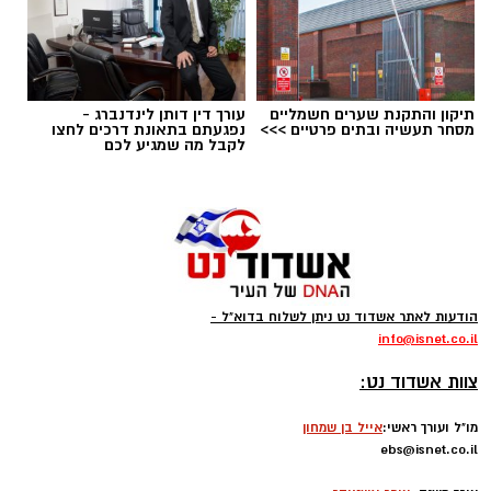
תיקון והתקנת שערים חשמליים
עורך דין דותן לינדנברג -
מסחר תעשיה ובתים פרטיים >>>
נפגעתם בתאונת דרכים לחצו
לקבל מה שמגיע לכם
מהות אשדוד
הודעות לאתר אשדוד נט ניתן לשלוח בדוא"ל -
במהלך הביקור נחשפו בני הנוער לעבודת
info
@isnet.co.i
l
-
המשטרה, סיירו במחלקות השונות ובהן מחלקת
צוות אשדוד נט:
הנוער, מחלקת החקירות, מערך החבלה, הזיהוי
הפלילי, תאי המעצר ובית הכנסת שבתחנה. כמו כן,
מו"ל ועורך ראשי:
אייל בן שמחון
ebs@isnet.co.il
שמעו סיפורי גבורה על שוטרים שמסרו את נפשם
-
במהלך אירועי 7 באוקטובר.