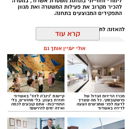
לימודי וחווייתי בתחנת משטרת אשדוד, במטרה
להכיר מקרוב את פעילות המשטרה ואת מגוון
התפקידים המבוצעים בתחנה.
להאזנה לתוכן:
קרא עוד
אולי יעניין אותך גם
אלדה נתנאל / 10:13 07.08.26
מכרז הדירות הגדול של
קייטנת "נינג'ה לזוז" באשדוד
פרשקובסקי. כל מה שצריך
חוזרת בענק: בלי מחזורים, בלי
תגים:
בני הנוער בתחנת משטרת אשדוד
לדעת לפני שמגישים הצעה
התחייבות- אתם קובעים לכמה
לדירה באשדוד
ואיזה ימים להירשם!