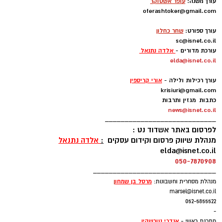
עורך משנה:
עופר אשטוקר
oferashtoker@gmail.com
החניכים פגשו בעלי תפקידים שונים בתחנה, אשר
-
עורך ספורט:
שחר כחלון
הציגו בפניהם את תחומי אחריותם, שיתפו מניסיונם
sc@isnet.co.il
המקצועי והסבירו על חשיבות עבודתם בשמירה על
עורכת מדורים -
אלדה נתנאל
ביטחון הציבור.
elda@isnet.co.il
-
עורך רכילות ולילה -
אורי קריספין
אחד מרגעי השיא של הסיור היה ההתנסות
krisiuri@gmail.com
החווייתית, במסגרתה לבשו בני הנוער מדי משטרה,
כתבות מגזין ותרבות
התנסו בכריזה מתוך ניידת משטרה והרגישו ליום
news@isnet.co.il
____________________________
אחד חלק מעבודת השוטרים.
לפרסום באתר אשדוד נט :
מנהלת שיווק פרסום וקידום עסקים
:
אלדה נתנאל
elda@isnet.co.il
050-7870908
_______________________________
מרסל בן שמחו
ן
מנהלת מסחרית וחשבונות:
marsel@isnet.co.il
052-5855522
-
אנדרי טורשקין
מתכנת ראשי -