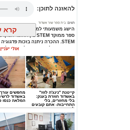
להאזנה לתוכן:
תגים:
בית ספר שזר אשדוד
קרא ע
הישג משמעותי למערכת החינוך העירו
STEM. ההכרה ניתנה בזכות פדגוג
ושיתוף פעולה עם הקהילה, בהובלת ה
אולי יעניי
הספר
קייטנת "נינג'ה לזוז"
מחפשים עורך ד
באשדוד חוזרת בענק:
באשדוד לרשי
בלי מחזורים, בלי
המלאה כנסו כא
התחייבות- אתם קובעים
לכמה ואיזה ימים
להירשם!