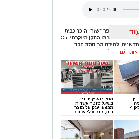
וד
נית: בית הספר "שזר" הוכר כבית
ספר ממוקד STEM בין-תחומי המקדם הוגנות וזכה בתו התקן היוקרתי Go-
יה חדשנית, למידה מבוססת חקר
מנהלת מיטל אביכזר וצוות בית
ן אותך גם
ין
מחירי הקיץ יורדים
מה
בשעל סנטר אשדוד:
ן >
מבצעי ענק על מוצרי
בית, גינה וכלי עבודה