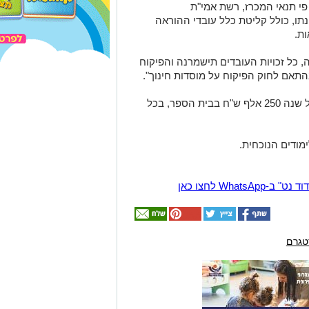
פי תנאי המכרז, רשת אמי"ת
ו, כולל קליטת כלל עובדי ההוראה
ת.
, כל זכויות העובדים תישמרנה והפיקוח
התאם לחוק הפיקוח על מוסדות חינוך".
כאמור, רשת אמי"ת התחייבה להשקיע בכל שנה 250 אלף ש"ח בבית הספר, בכל
מודים הנוכחית.
Wha לחצו כאן
טגרם
אולי
יעניין
אותך
גם