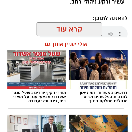
עשיר ורקע ניהולי רחב.
להאזנה לתוכן:
קרא עוד
אולי יעניין אותך גם
אלדה נתנאל / 21:10 07.08.26
דרושים באשדוד: המוזיאון
מחירי הקיץ יורדים בשעל סנטר
תגים:
מקיף ד
לתרבות הפלשתים מגייס
אשדוד: מבצעי ענק על מוצרי
מנהל/ת מחלקת חינוך
בית, גינה וכלי עבודה
דוד צברה לאורך השנים ניסיון משמעותי במערכת
החינוך, ובמהלך הקריירה מילאה מגוון תפקידים,
בהם מחנכת, רכזת, סגנית מנהלת ומנהלת. ניסיונה