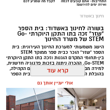
התחייבות- אתם קובעים לכמה
לקבל מה שמגיע לכם
ואיזה ימים להירשם!
חינוך באשדוד
בשורה לחינוך באשדוד: בית הספר
"שזר" זכה בתו התקן היוקרתי Go-
מהות אשדוד
רוצה לעקוב אחרי הערוץ של הקבוצה "אשדוד נט"
STEM של משרד החינוך
ב-WhatsApp לחצו כאן
במהלך הביקור נחשפו בני הנוער לעבודת
הישג משמעותי למערכת החינוך העירונית: בית
המשטרה, סיירו במחלקות השונות ובהן מחלקת
הספר "שזר" הוכר כבית ספר ממוקד STEM
הנוער, מחלקת החקירות, מערך החבלה, הזיהוי
בין-תחומי המקדם הוגנות וזכה בתו התקן היוקרתי
להורדת אפליקציה של אשדוד נט לחצו כאן
Go-STEM. ההכרה ניתנה בזכות פדגוגיה חדשנית,
הפלילי, תאי המעצר ובית הכנסת שבתחנה. כמו כן,
למידה מבוססת חקר ושיתוף פעולה עם הקהילה,
שמעו סיפורי גבורה על שוטרים שמסרו את נפשם
עקבו בפייסבוק
בהובלת המנהלת מיטל אביכזר וצוות בית הספר
במהלך אירועי 7 באוקטובר.
קרא עוד
עקבו באינסטגרם
להאזנה לתוכן:
החניכים פגשו בעלי תפקידים שונים בתחנה, אשר
אולי יעניין אותך גם
הציגו בפניהם את תחומי אחריותם, שיתפו מניסיונם
המקצועי והסבירו על חשיבות עבודתם בשמירה על
ביטחון הציבור.