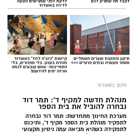
לקבל מה שמגיע לכם
לדעת לפני שמגישים הצעה
לדירה באשדוד
תיקון והתקנת שערים חשמליים
קייטנת "נינג'ה לזוז" באשדוד
מסחר תעשיה ובתים פרטיים >>>
חוזרת בענק: בלי מחזורים, בלי
התחייבות- אתם קובעים לכמה
ואיזה ימים להירשם!
חינוך באשדוד
מנהלת חדשה למקיף ד': תמר דוד
נבחרה להוביל את בית הספר
מערכת החינוך מתחדשת: תמר דוד נבחרה
לתפקיד מנהלת בית הספר מקיף ד', ותיכנס
לתפקידה כשהיא מביאה עמה ניסיון מקצועי