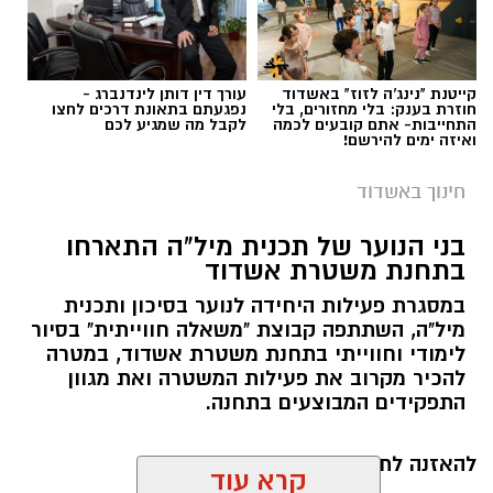
הרב והעשייה החינוכית הענפה צפויים לסייע
בהמשך קידומו והתפתחותו של בית הספר.
קייטנת "נינג'ה לזוז" באשדוד
עורך דין דותן לינדנברג -
חוזרת בענק: בלי מחזורים, בלי
נפגעתם בתאונת דרכים לחצו
התחייבות- אתם קובעים לכמה
לקבל מה שמגיע לכם
ואיזה ימים להירשם!
חינוך באשדוד
בני הנוער של תכנית מיל"ה התארחו
בתחנת משטרת אשדוד
במסגרת פעילות היחידה לנוער בסיכון ותכנית
מיל"ה, השתתפה קבוצת "משאלה חווייתית" בסיור
לימודי וחווייתי בתחנת משטרת אשדוד, במטרה
להכיר מקרוב את פעילות המשטרה ואת מגוון
התפקידים המבוצעים בתחנה.
להאזנה לתוכן:
קרא עוד