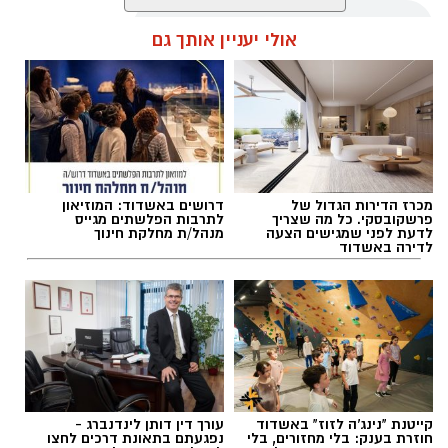
אולי יעניין אותך גם
תמר דוד
אלדה נתנאל / 10:13 07.08.26
בקהילת בית הספר בירכו על המינוי ואיחלו לדוד
הצלחה רבה בתפקידה החדש. "אנו בטוחים כי
בהובלתה ימשיך מקיף ד' לצמוח, להתפתח ולהוביל
למצוינות חינוכית, ערכית וחברתית", נמסר.
מכרז הדירות הגדול של
דרושים באשדוד: המוזיאון
פרשקובסקי. כל מה שצריך
לתרבות הפלשתים מגייס
תגים:
בני הנוער בתחנת משטרת אשדוד
לדעת לפני שמגישים הצעה
מנהל/ת מחלקת חינוך
לדירה באשדוד
קייטנת "נינג'ה לזוז" באשדוד
עורך דין דותן לינדנברג -
חוזרת בענק: בלי מחזורים, בלי
נפגעתם בתאונת דרכים לחצו