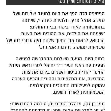
צילום תמונות: שירן בסר
הפסיפס הזה הפך את היום לחגיגה של רוח ושל
נתינה. אנאל פרץ, תלמידת כיתה י', שיתפה
בתחושותיה לאחר ביקור בבית החולים:
"שימחנו את הילדים, את ההורים ואת הצוות
הרפואי. לראות את החיוך שלהם היה עבורי רגע של
משמעות עמוקה. זו זכות אמיתית."
בתום היום, הגיעה משלחת מהמדרשה לפגישה
חגיגית עם ראש העיר ד"ר יחיאל לסרי וראש מינהל
החינוך יהודית ביטון. השניים בירכו את צוות
המדרשה, את התלמידות וההורים והביעו הערכה
עמוקה לפעילותה החינוכית והקהילתית
המשמעותית לאורך השנים.
תמי בן זקן, מנהלת המדרשה, סיכמה בהתרגשות:
"עשור למדרשת אמית שחרי זו הזדמנות להסתכל