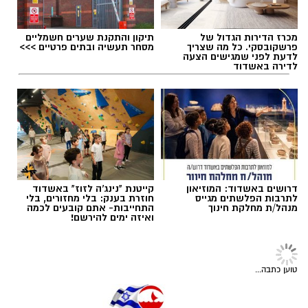
עופר אשטוקר / 10:58 26.07.26
אחד מרגעי השיא של הסיור היה ההתנסות
החווייתית, במסגרתה לבשו בני הנוער מדי משטרה,
התנסו בכריזה מתוך ניידת משטרה והרגישו ליום
מכרז הדירות הגדול של
תיקון והתקנת שערים חשמליים
פרשקובסקי. כל מה שצריך
מסחר תעשיה ובתים פרטיים >>>
אחד חלק מעבודת השוטרים.
לדעת לפני שמגישים הצעה
לדירה באשדוד
תגים:
בית ספר שזר אשדוד
דרושים באשדוד: המוזיאון
קייטנת "נינג'ה לזוז" באשדוד
לתרבות הפלשתים מגייס
חוזרת בענק: בלי מחזורים, בלי
מנהל/ת מחלקת חינוך
התחייבות- אתם קובעים לכמה
ואיזה ימים להירשם!
טוען כתבה...