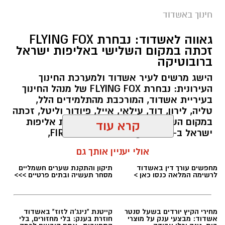
חינוך באשדוד
גאווה לאשדוד: נבחרת FLYING FOX
זכתה במקום השלישי באליפות ישראל
לאורך הסיור הפגינו בני הנוער סקרנות רבה, שאלו
ברובוטיקה
שאלות רבות וגילו עניין משמעותי בתכנים שהוצגו
הישג מרשים לעיר אשדוד ולמערכת החינוך
בפניהם.
העירונית: נבחרת FLYING FOX של מנהל החינוך
בעיריית אשדוד, המורכבת מהתלמידים הלל,
ביחידה לנוער בסיכון הודו למשטרת ישראל ולתחנת
טליה, לירון, דוד, עילאי, אייל, פיודור וליטל, זכתה
במקום השלישי בבית קאמרון במסגרת אליפות
משטרת אשדוד על האירוח, הליווי והחוויה הערכית
ישראל ב-FIRST Tech Challenge (FTC),
והמשמעותית שהעניקו לבני הנוער במסגרת
מהתחרויות היוקרתיות והמובילות בתחום
קרא עוד
הפעילות.
הרובוטיקה בישראל
אולי יעניין אותך גם
רוצה לעקוב אחרי הערוץ של הקבוצה "אשדוד נט"
להאזנה לתוכן:
ב-WhatsApp לחצו כאן
צילום: בית הספר שז"ר