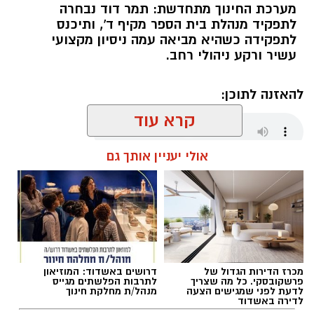
מערכת החינוך מתחדשת: תמר דוד נבחרה
לתפקיד מנהלת בית הספר מקיף ד', ותיכנס
לתפקידה כשהיא מביאה עמה ניסיון מקצועי
עשיר ורקע ניהולי רחב.
להאזנה לתוכן:
קרא עוד
אולי יעניין אותך גם
אלדה נתנאל / 21:10 07.08.26
מכרז הדירות הגדול של
דרושים באשדוד: המוזיאון
תגים:
מקיף ד
פרשקובסקי. כל מה שצריך
לתרבות הפלשתים מגייס
לדעת לפני שמגישים הצעה
מנהל/ת מחלקת חינוך
לדירה באשדוד
דוד צברה לאורך השנים ניסיון משמעותי במערכת