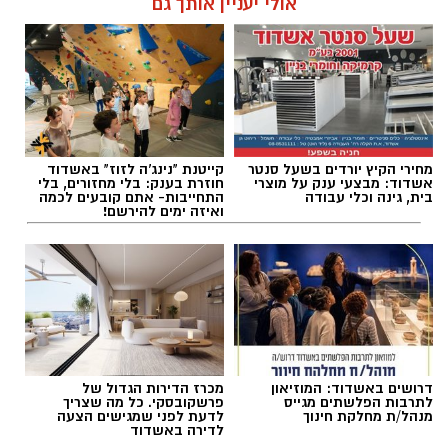
אולי יעניין אותך גם
הציגו בפניהם את תחומי אחריותם, שיתפו מניסיונם
המקצועי והסבירו על חשיבות עבודתם בשמירה על
ביטחון הציבור.
עופר אשטוקר / 10:58 26.07.26
אחד מרגעי השיא של הסיור היה ההתנסות
החווייתית, במסגרתה לבשו בני הנוער מדי משטרה,
התנסו בכריזה מתוך ניידת משטרה והרגישו ליום
מחירי הקיץ יורדים בשעל סנטר
קייטנת "נינג'ה לזוז" באשדוד
אשדוד: מבצעי ענק על מוצרי
חוזרת בענק: בלי מחזורים, בלי
אחד חלק מעבודת השוטרים.
בית, גינה וכלי עבודה
התחייבות- אתם קובעים לכמה
ואיזה ימים להירשם!
תגים:
בית ספר שזר אשדוד
דרושים באשדוד: המוזיאון
מכרז הדירות הגדול של
לתרבות הפלשתים מגייס
פרשקובסקי. כל מה שצריך
מנהל/ת מחלקת חינוך
לדעת לפני שמגישים הצעה
לדירה באשדוד