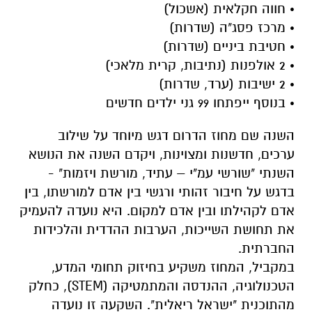
• חווה חקלאית (אשכול)
• מרכז פסג"ה (שדרות)
• חטיבת ביניים (שדרות)
• 2 אולפנות (נתיבות, קרית מלאכי)
• 2 ישיבות (ערד, שדרות)
• בנוסף ייפתחו 99 גני ילדים חדשים
השנה שם מחוז הדרום דגש מיוחד על שילוב
ערכים, חדשנות ומצוינות, ויקדם השנה את הנושא
השנתי "שורשי עמ"י – עתיד, מורשת ויזמות" -
בדגש על חיבור זהותי ורגשי בין אדם למורשתו, בין
אדם לקהילתו ובין אדם למקום. היא נועדה להעמיק
את תחושת השייכות, הערבות ההדדית והלכידות
החברתית.
במקביל, המחוז משקיע בחיזוק תחומי המדע,
הטכנולוגיה, ההנדסה והמתמטיקה (STEM), כחלק
מהתוכנית "ישראל ריאלית". השקעה זו נועדה