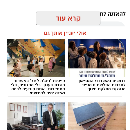
להאזנה לתוכן:
קרא עוד
אולי יעניין אותך גם
תמר דוד
אלדה נתנאל / 10:13 07.08.26
בקהילת בית הספר בירכו על המינוי ואיחלו לדוד
הצלחה רבה בתפקידה החדש. "אנו בטוחים כי
בהובלתה ימשיך מקיף ד' לצמוח, להתפתח ולהוביל
למצוינות חינוכית, ערכית וחברתית", נמסר.
דרושים באשדוד: המוזיאון
קייטנת "נינג'ה לזוז" באשדוד
לתרבות הפלשתים מגייס
חוזרת בענק: בלי מחזורים, בלי
תגים:
בני הנוער בתחנת משטרת אשדוד
מנהל/ת מחלקת חינוך
התחייבות- אתם קובעים לכמה
ואיזה ימים להירשם!