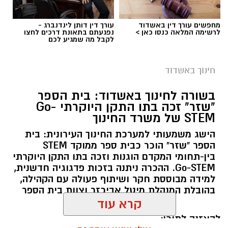
מחפשים עורך דין באשדוד
עורך דין דותן לינדנברג -
לרשימה המלאה כנסו כאן >
נפגעתם בתאונת דרכים לחצו
לקבל מה שמגיע לכם
חינוך באשדוד
בשורה לחינוך באשדוד: בית הספר
"שזר" זכה בתו התקן היוקרתי Go-
מהות אשדוד
רוצה לעקוב אחרי הערוץ של הקבוצה "אשדוד נט"
STEM של משרד החינוך
ב-WhatsApp לחצו כאן
במהלך הביקור נחשפו בני הנוער לעבודת
הישג משמעותי למערכת החינוך העירונית: בית
המשטרה, סיירו במחלקות השונות ובהן מחלקת
הספר "שזר" הוכר כבית ספר ממוקד STEM
הנוער, מחלקת החקירות, מערך החבלה, הזיהוי
בין-תחומי המקדם הוגנות וזכה בתו התקן היוקרתי
להורדת אפליקציה של אשדוד נט לחצו כאן
Go-STEM. ההכרה ניתנה בזכות פדגוגיה חדשנית,
הפלילי, תאי המעצר ובית הכנסת שבתחנה. כמו כן,
למידה מבוססת חקר ושיתוף פעולה עם הקהילה,
שמעו סיפורי גבורה על שוטרים שמסרו את נפשם
עקבו בפייסבוק
בהובלת המנהלת מיטל אביכזר וצוות בית הספר
במהלך אירועי 7 באוקטובר.
קרא עוד
עקבו באינסטגרם
להאזנה לתוכן:
החניכים פגשו בעלי תפקידים שונים בתחנה, אשר