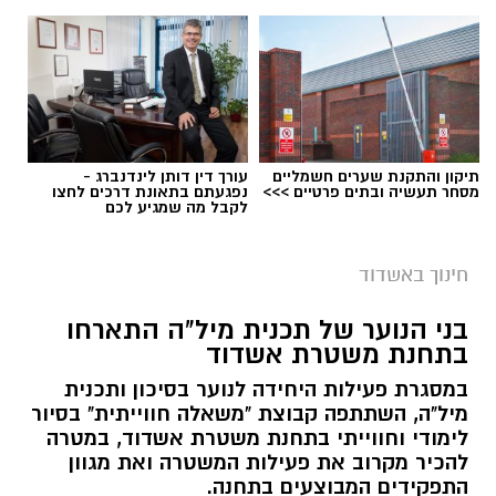
החינוך, ובמהלך הקריירה מילאה מגוון תפקידים,
בהם מחנכת, רכזת, סגנית מנהלת ומנהלת. ניסיונה
הרב והעשייה החינוכית הענפה צפויים לסייע
בהמשך קידומו והתפתחותו של בית הספר.
תיקון והתקנת שערים חשמליים
עורך דין דותן לינדנברג -
מסחר תעשיה ובתים פרטיים >>>
נפגעתם בתאונת דרכים לחצו
לקבל מה שמגיע לכם
חינוך באשדוד
בני הנוער של תכנית מיל"ה התארחו
בתחנת משטרת אשדוד
במסגרת פעילות היחידה לנוער בסיכון ותכנית
מיל"ה, השתתפה קבוצת "משאלה חווייתית" בסיור
לימודי וחווייתי בתחנת משטרת אשדוד, במטרה
להכיר מקרוב את פעילות המשטרה ואת מגוון
התפקידים המבוצעים בתחנה.