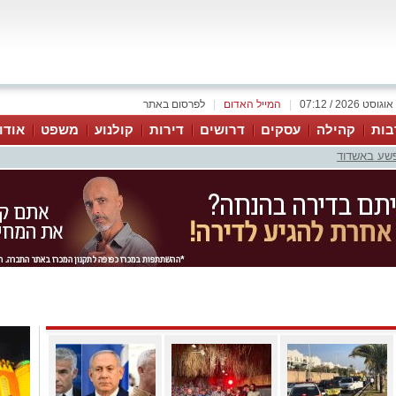
|
המייל האדום
|
לפרסום באתר
בות
קהילה
עסקים
דרושים
דירות
קולנוע
משפט
אודו
פשע באשדוד