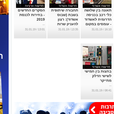
חדשות אשדוד
חדשות אשדוד
חדשות ארציות
תאונה בין שלושה
תחבורה שיתופית
הסקרים החדשים
כלי רכב בכניסה
בשבת (שבוס
- בחירות לכנסת
הדרומית לאשדוד
אשדוד): רצון
2019
- עומסים במקום
להעניק שרות
...
לאזרחים או רעש
...
13:01 / 31.01.19
13:35 / 31.01.19
16:10 / 31.01.19
פוליטי?
...
חדשות אשדוד
בחצות בין חמישי
לשישי הדלק
מתייקר
...
08:41 / 31.01.19