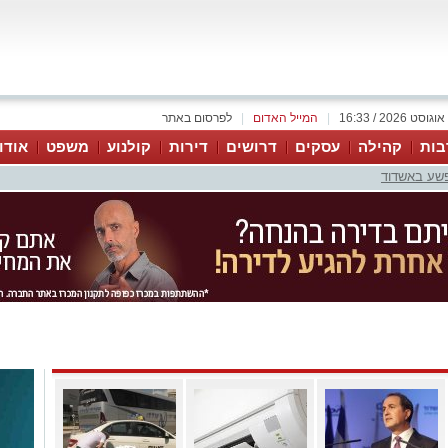
|
המייל האדום
|
לפרסום באתר
בות
קהילה
עסקים
דרושים
דירות
קולנוע
משפט
אודו
פשע באשדוד