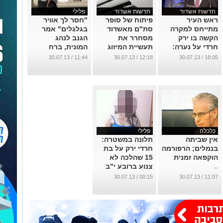
חדשות אשדוד
חדשות אשדוד
פלילי
ראש העיר
פיתוח של סופר
"חסר לך אוויר
מתייחס למקרה
סת"ם מאשדוד
בגלגלים" אמר
הקשה בו ירק
מסחרר את
הגנב לנהג
חרדי על נערה:
תעשיית המיזוג
המונית, ברח
"איני מתכוון
איתה ונתפס
...
11:44 / 30.07.13
12:18 / 30.07.13
18:05 / 30.07.13
לעבור על כך
...
לסדר היום"
...
כלכלה
פלילי
אין שביתה
תלונה במשטרה:
בנמלים; הרפורמה
חרדי ירק על בת
הוקפאה זמנית
15 שהלכה לא
צנוע ברובע י"ב
...
...
00:15 / 30.07.13
11:07 / 30.07.13