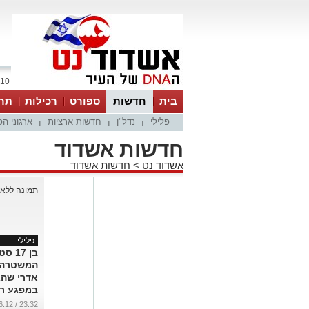
10 אוגוסט 2026 / 07:41
בית
חדשות
ספורט
רכילות
תר
פלילי
נדל"ן
חדשות ארציות
ארגוני ה
|
|
|
חדשות אשדוד
אשדוד נט
>
חדשות אשדוד
פלילי
בן 17
המשטרה 
אדרי שהג
במפגע ר
...
23:32 / 17.06.12