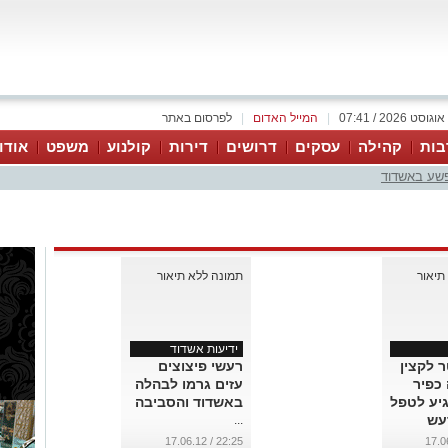
|
המייל האדום
|
לפרסום באתר
בות
קהילה
עסקים
דרושים
דירות
קולנוע
משפט
אודו
פשע באשדוד
ידיעות אשדוד
 סטר לקצין
רעשי פיצוצים
כפיר
עזים גרמו לבהלה
יע לטפל
באשדוד והסביבה
עש
...
22:25 / 17.06.12