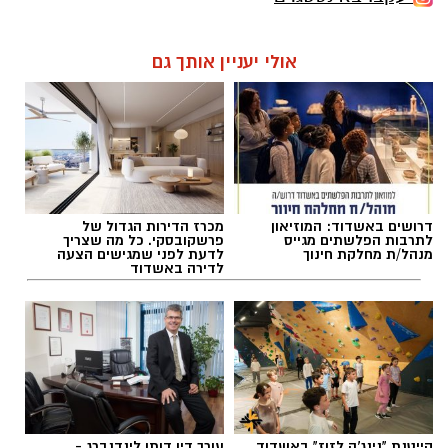
אולי יעניין אותך גם
דרושים באשדוד: המוזיאון
מכרז הדירות הגדול של
לתרבות הפלשתים מגייס
פרשקובסקי. כל מה שצריך
מנהל/ת מחלקת חינוך
לדעת לפני שמגישים הצעה
לדירה באשדוד
קייטנת "נינג'ה לזוז" באשדוד
עורך דין דותן לינדנברג -