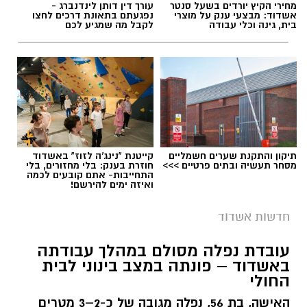
מחירי הקיץ יורדים בשעל סנטר
עורך דין דותן לינדנברג -
עופר אשטוקר / 18:24 07.08.26
אשדוד: מבצעי ענק על מוצרי
נפגעתם בתאונת דרכים לחצו
בית, גינה וכלי עבודה
לקבל מה שמגיע לכם
חוף לידו
(משפחות) – מתקני ספורט ושעשועים,
חנייה גדולה חופשית, בר, בית ספר לגלישה וחנות
לציוד גלישה. בכל יום רביעי שוק אשדוד. מחוף לידו
תגים:
התהפכות רייזר באשדוד
יוצא המדרחוף
דגל אדום
חוף אורנים
(משפחות) מתקני ספורט ושעשועים.
תיקון והתקנת שערים חשמליים
קייטנת "נינג'ה לזוז" באשדוד
מסחר תעשיה ובתים פרטיים >>>
חוזרת בענק: בלי מחזורים, בלי
בית קפה/מסעדה פתוחים על החוף. פודטראק
דגל
התחייבות- אתם קובעים לכמה
ואיזה ימים להירשם!
אדום
חדשות אשדוד
חוף הקשתות
(נוער, צעירים ובליינים) – משחקי
כדור, תאורת לילה, מרכז מסחרי שכולו מסעדות
עובדת נפלה מסולם במהלך עבודתה
באשדוד – פונתה במצב בינוני לבית
מגוונות. חנות גלישה להשכרה. בכל יום שבת -
החולי
קדה המונית ושוק אמנים הצמודים לחוף.
- דגל
האישה, בת 56, נפלה מגובה של כ-2–3 מטרים
אדום