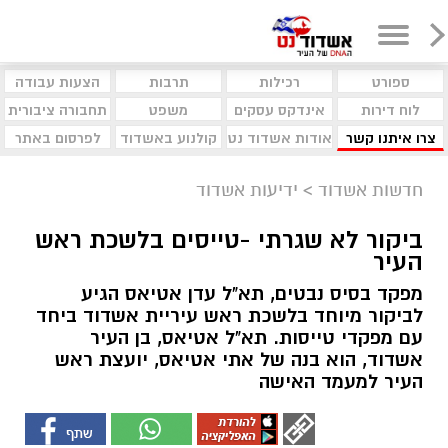
ספורט
רכילות
תרבות
הצעות עבודה
לוח דירות
אינדקס עסקים
משפט
תחבורה ציבורית
צרו איתנו קשר
אודות אשדוד נט
קולנוע באשדוד
לפרסום באתר
חדשות אשדוד
>
ידיעות אשדוד
ביקור לא שגרתי -טייסים בלשכת ראש
העיר
מפקד בסיס נבטים, תא"ל עדן אטיאס הגיע
לביקור מיוחד בלשכת ראש עיריית אשדוד ביחד
עם מפקדי טייסות. תא"ל אטיאס, בן העיר
אשדוד, הוא בנה של אתי אטיאס, יועצת ראש
העיר למעמד האישה