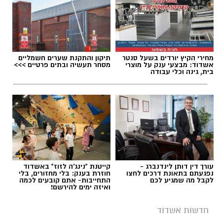
מחירי הקיץ יורדים בשעל סנטר
תיקון והתקנת שערים חשמליים
תגים:
דגלים בחופי אשדוד
אשדוד: מבצעי ענק על מוצרי
מסחר תעשיה ובתים פרטיים >>>
בית, גינה וכלי עבודה
עורך דין דותן לינדנברג -
קייטנת "נינג'ה לזוז" באשדוד
נפגעתם בתאונת דרכים לחצו
חוזרת בענק: בלי מחזורים, בלי
לקבל מה שמגיע לכם
התחייבות- אתם קובעים לכמה
ואיזה ימים להירשם!
חדשות אשדוד