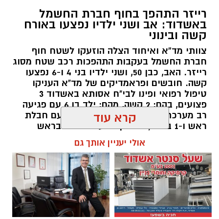
רייזר התהפך בחוף חברת החשמל
צילום גיא אוחיון
באשדוד: אב ושני ילדיו נפצעו באורח
קשה ובינוני
מה בחופים
המוכרזים באשדוד
וצבע הדגל ?
צוותי מד”א ואיחוד הצלה הוזעקו לשטח חוף
חוף מי עמי
(ספורט) – קט סל, פינג פונג, מתקני
חברת החשמל בעקבות התהפכות רכב שטח מסוג
רייזר. האב, כבן 50, ושני ילדיו בני 4 ו-6 נפצעו
כושר. פארק שעשועים לילדים. פודטראק -
דגל
קשה. חובשים ופראמדיקים של מד"א העניקו
אדום
טיפול רפואי ופינו לבי"ח אסותא באשדוד 3
פצועים, בהם: 2 קשה, מהם: ילד בן 6 עם פגיעה
רב מערכתית מחוסר הכרה וילד בן 4 עם חבלת
קרא עוד
ראש ו-1 בינוני, גבר בן 36 עם חבלות בראש
ובגפיים.
אולי יעניין אותך גם
להאזנה לתוכן: