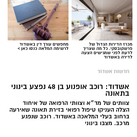
אולי יעניין אותך גם
עופר אשטוקר / 21:24 06.08.26
עורך דין דותן לינדנברג -
תיקון והתקנת שערים חשמליים
תגים:
תאונת דרכים באשדוד
נפגעתם בתאונת דרכים לחצו
מסחר תעשיה ובתים פרטיים >>>
לקבל מה שמגיע לכם
דרושים באשדוד: המוזיאון
מחירי הקיץ יורדים בשעל סנטר
לתרבות הפלשתים מגייס
אשדוד: מבצעי ענק על מוצרי