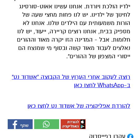
עקבו בפייסבוק
עקבו באינסטגרם
אולי יעניין אותך גם
קייטנת "נינג'ה לזוז" באשדוד
דרושים באשדוד: המוזיאון
חוזרת בענק: בלי מחזורים, בלי
לתרבות הפלשתים מגייס
התחייבות- אתם קובעים לכמה
מנהל/ת מחלקת חינוך
ואיזה ימים להירשם!