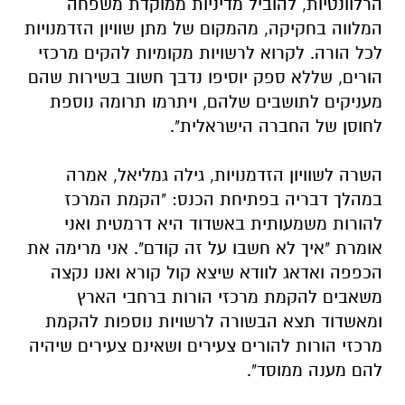
להם מענה ממוסד".
פרופ' עמוס רולידר, מהמרכז לייעוץ והכוונת
הורים, ציין בכנס כי "בישראל
הורים משקיעים
בילדיהם בממוצע 630 אש"ח, מדובר בנתון גבוה
משמעותית מהעלות הממוצעת במדינות ה-OECD,
וזאת למרות שהמשכורות כאן נמוכות יותר
מהממוצע. זה גורם להורים לגייס את הכספים הללו
לעיתים יש מאין. ההורים היום מתמודדים עם
אתגרים שהורים בעבר לא התמודדו איתם –
האקולוגיה/הסביבה והמסך. בישראל ילדים בכיתות
ג'-ו' נמצאים מול מסך למעלה מ-50% מזמן הערות
שלהם. זה בלתי הגיוני".
רולידר התייחס גם לשפע שיש בעולם המודרני
בהיבט של התזונה ואמר "90% ממה שמנסים למכור
לילדינו בסופר-מרקטים זה רעל! עם יכולות שיווק