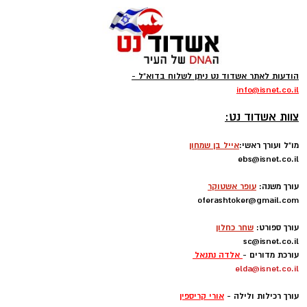
____________________________
לפרסום באתר אשדוד נט :
מנהלת שיווק פרסום וקידום עסקים
:
אלדה נתנאל
elda@isnet.co.il
050-7870908
_______________________________
מרסל בן שמחו
ן
מנהלת מסחרית וחשבונות:
marsel@isnet.co.il
052-5855522
-
אנדרי טורשקין
מתכנת ראשי -
__________________________
לפרסום באתר אשדוד נט ורשת ישראל נט
התקשרו
-
050-7870908
(אלדה נתנאל )
elda@isnet.co.il
קבוצת התקשורת ומקומוני הרשת: