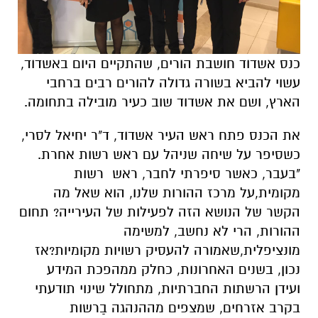
עשוי להביא בשורה גדולה להורים רבים ברחבי
הארץ, ושם את אשדוד שוב כעיר מובילה בתחומה.
את הכנס פתח ראש העיר אשדוד, ד"ר יחיאל לסרי,
כשסיפר על שיחה שניהל עם ראש רשות אחרת.
"בעבר, כאשר סיפרתי לחבר, ראש רשות
מקומית,על מרכז ההורות שלנו, הוא שאל מה
הקשר של הנושא הזה לפעילות של העירייה? תחום
ההורות, הרי לא נחשב, למשימה
מונציפלית,שאמורה להעסיק רשויות מקומיות?אז
נכון, בשנים האחרונות, כחלק ממהפכת המידע
ועידן הרשתות החברתיות, מתחולל שינוי תודעתי
בקרב אזרחים, שמצפים מההנהגה בַרשות
המקומית,לספק להם מענה, לְצרכים רחבים יותר
בַּמרחב של איכות- חיים. זה לא רק ניקיון, מים,
ביוב ותשתיות. וכמובן חינוך, רווחה, תרבות וספורט
. אלא גם ערכים של קיימות.מובן הרחב: כמו אורח