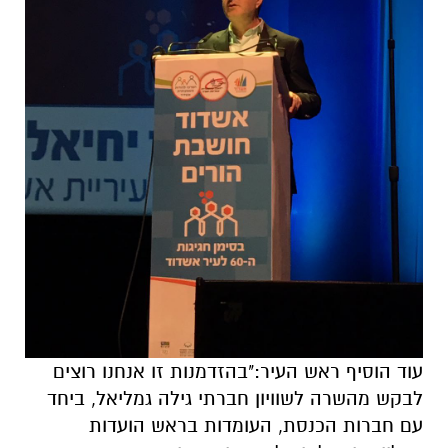
עם חברות הכנסת, העומדות בראש הועדות
הרלוונטיות, להוביל מדיניות ממוקדת משפחה
המלווה בחקיקה, מהמקום של מתן שוויון הזדמנויות
לכל הורה. לקרוא לרשויות מקומיות להקים מרכזי
הורים, שללא ספק יוסיפו נדבך חשוב בשירות שהם
מעניקים לתושבים שלהם, ויתרמו תרומה נוספת
לחוסן של החברה הישראלית".
השרה לשוויון הזדמנויות, גילה גמליאל, אמרה
במהלך דבריה בפתיחת הכנס: "הקמת המרכז
להורות משמעותית באשדוד היא דרמטית ואני
אומרת "איך לא חשבו על זה קודם". אני מרימה את
הכפפה ואדאג לוודא שיצא קול קורא ואנו נקצה
משאבים להקמת מרכזי הורות ברחבי הארץ
ומאשדוד תצא הבשורה לרשויות נוספות להקמת
מרכזי הורות להורים צעירים ושאינם צעירים שיהיה