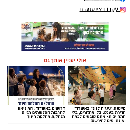
מכרז הדירות הגדול של
מחפשים עורך דין באשדוד
פרשקובסקי. כל מה שצריך
לרשימה המלאה כנסו כאן >
לדעת לפני שמגישים הצעה
לדירה באשדוד
חדשות אשדוד
אשדוד: רוכב אופנוע בן 48 נפצע בינוני
בתאונה
צוותים של מד״א וצוותי הרפואה של איחוד
הצלה העניקו טיפול רפואי בזירת תאונה שאירעה
ברחוב בעלי המלאכה באשדוד. רוכב שנפגע
מרכב. מצבו בינוני
להאזנה לתוכן:
קרא עוד