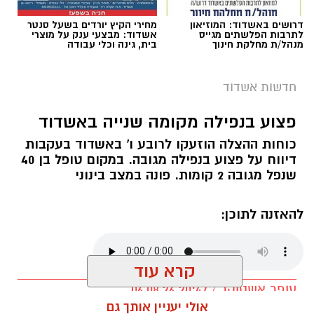
להורדת אפליקציה של אשדוד נט לחצו כאן
תגים:
נפילה מגובה באשדוד
עקבו בפייסבוק
דרושים באשדוד: המוזיאון
מחירי הקיץ יורדים בשעל סנטר
לתרבות הפלשתים מגייס
אשדוד: מבצעי ענק על מוצרי
מנהל/ת מחלקת חינוך
בית, גינה וכלי עבודה
עקבו באינסטגרם
תיקון והתקנת שערים חשמליים
מכרז הדירות הגדול של
מסחר תעשיה ובתים פרטיים >>>
פרשקובסקי. כל מה שצריך
לדעת לפני שמגישים הצעה
לדירה באשדוד
צילום: הצלה דרום