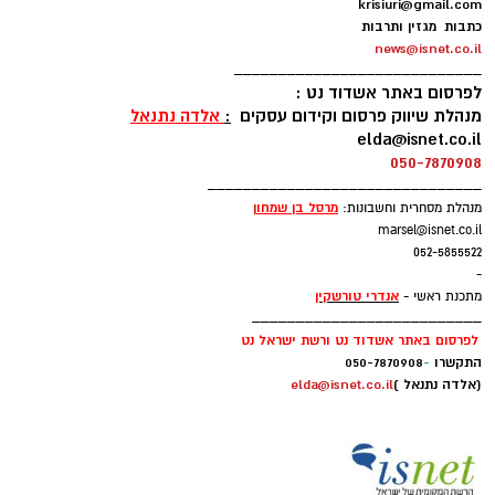
צילום: איחוד הצלה
כונני הצלה דרום אליעזר שטיסל, שמחה חסיד
ושניר אלמליח מספרים: ״כשהגענו למקום הבחנו
בגבר כבן 40 שרוע כשהוא בהכרה לאחר שנפל
מגובה כ-4 מטר וסובל מחבלות בראש ובגפיים. יחד
עם צוותי מגן דוד אדום שהגיעו למקום הענקנו לו
טיפול רפואי מציל חיים והוא פונה באמבולנס של
מד"א לחדר הטראומה במרכז הרפואי אסותא בעיר
כשהוא במצב בינוני״.
רוצה לעקוב אחרי הערוץ של הקבוצה "אשדוד נט"
ב-WhatsApp לחצו כאן
להורדת אפליקציה של אשדוד נט לחצו כאן