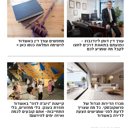
להאזנה לתוכן:
עורך דין דותן לינדנברג -
מחפשים עורך דין באשדוד
עופר אשטוקר / 18:24 07.08.26
נפגעתם בתאונת דרכים לחצו
לרשימה המלאה כנסו כאן >
לקבל מה שמגיע לכם
חוף לידו
(משפחות) – מתקני ספורט ושעשועים,
חנייה גדולה חופשית, בר, בית ספר לגלישה וחנות
לציוד גלישה. בכל יום רביעי שוק אשדוד. מחוף לידו
יוצא המדרחוף
דגל אדום
תגים:
התהפכות רייזר באשדוד
חוף אורנים
(משפחות) מתקני ספורט ושעשועים.
בית קפה/מסעדה פתוחים על החוף. פודטראק
דגל
מכרז הדירות הגדול של
קייטנת "נינג'ה לזוז" באשדוד
אדום
פרשקובסקי. כל מה שצריך
חוזרת בענק: בלי מחזורים, בלי
לדעת לפני שמגישים הצעה
התחייבות- אתם קובעים לכמה
לדירה באשדוד
ואיזה ימים להירשם!
חוף הקשתות
(נוער, צעירים ובליינים) – משחקי
כדור, תאורת לילה, מרכז מסחרי שכולו מסעדות