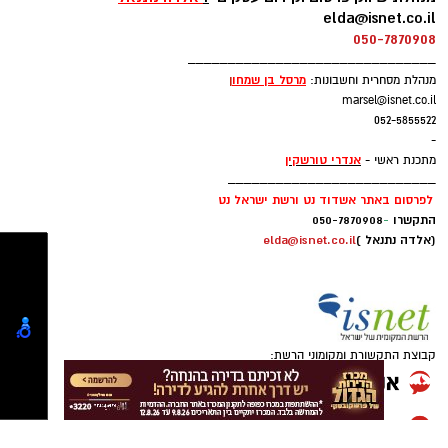
באשדוד כשהיא במצב בינוני ויציב.”
לפרסום באתר אשדוד נט :
מנהלת שיווק פרסום וקידום עסקים
:
אלדה נתנאל
רוצה לעקוב אחרי הערוץ של הקבוצה "אשדוד נט"
elda@isnet.co.il
ב-WhatsApp לחצו כאן
050-7870908
_______________________________
מרסל בן שמחו
ן
מנהלת מסחרית וחשבונות:
להורדת אפליקציה של אשדוד נט לחצו כאן
marsel@isnet.co.il
052-5855522
-
עקבו בפייסבוק
אנדרי טורשקין
מתכנת ראשי -
__________________________
עקבו באינסטגרם
לפרסום באתר אשדוד נט ורשת ישראל נט
התקשרו
-
050-7870908
(אלדה נתנאל )
elda@isnet.co.il
גם צוותי איחוד הצלה העניקו טיפול רפואי בזירה.
החובשים יעקב מזוז, אליעזר בן דוד ויוסי ברנשטיין
קבוצת התקשורת ומקומוני הרשת:
מסרו כי האישה נפלה מסולם תוך כדי עבודתה