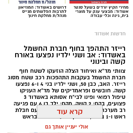
מחירי הקיץ יורדים בשעל סנטר
דרושים באשדוד: המוזיאון
אשדוד: מבצעי ענק על מוצרי
לתרבות הפלשתים מגייס
בית, גינה וכלי עבודה
מנהל/ת מחלקת חינוך
חדשות אשדוד
רייזר התהפך בחוף חברת החשמל
צילום גיא אוחיון
באשדוד: אב ושני ילדיו נפצעו באורח
קשה ובינוני
מה בחופים
המוכרזים באשדוד
וצבע הדגל ?
צוותי מד”א ואיחוד הצלה הוזעקו לשטח חוף
חוף מי עמי
(ספורט) – קט סל, פינג פונג, מתקני
חברת החשמל בעקבות התהפכות רכב שטח מסוג
רייזר. האב, כבן 50, ושני ילדיו בני 4 ו-6 נפצעו
כושר. פארק שעשועים לילדים. פודטראק -
דגל
קשה. חובשים ופראמדיקים של מד"א העניקו
אדום
טיפול רפואי ופינו לבי"ח אסותא באשדוד 3
פצועים, בהם: 2 קשה, מהם: ילד בן 6 עם פגיעה
רב מערכתית מחוסר הכרה וילד בן 4 עם חבלת
קרא עוד
ראש ו-1 בינוני, גבר בן 36 עם חבלות בראש
ובגפיים.
אולי יעניין אותך גם