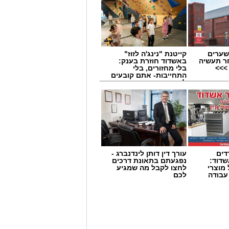
שערים
קייטנת "נינג'ה לזוז"
ר תעשיה
באשדוד חוזרת בענק:
>>>
בלי מחזורים, בלי
התחייבות- אתם קובעים
לכמה ואיזה ימים
להירשם!
דים
עורך דין דותן לינדנברג -
דוד:
נפגעתם בתאונת דרכים
מוצרי
לחצו לקבל מה שמגיע
 עבודה
לכם