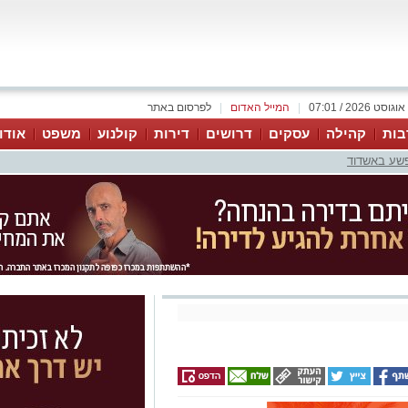
|
המייל האדום
|
לפרסום באתר
בות
קהילה
עסקים
דרושים
דירות
קולנוע
משפט
אודו
פשע באשדוד