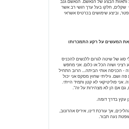
 ותאוות הבצע של הנאשם. הנאשם גנב
 שקלים, חלקו בעל ערך רגשי רב אשר
פטר, וביצע שימושים בכרטיס אשראי
ע את המעשים על רקע התמכרותו
י סוג של שיטה לגרום ללנשים להכניס
ע רציני ושזה הכל או כלום. אני מחפש
 זה - הכניסה אותי הביתה... הרוב התחיל
פה ושם. גיליתי שחוץ מסקס אני יכול
 אני פוליטיקאי לא קטן ותמיד הייתי.
 גם אם הן לא מצהירות על זה".
 עקץ בדרך דומה.
כים, אך עורכת דינו, איריס אהרונוב,
ופטת נעה תבור.