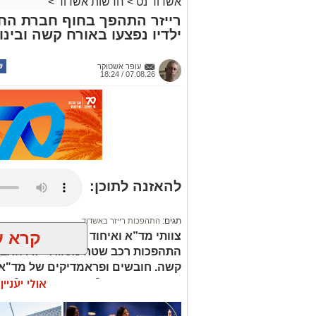
אשדוד נט
>
חדשות אשדוד
>
רייזר התהפך בחוף חברת הח
ילדיו נפצעו באורח קשה ובינונ
עופר אשטוקר
07.08.26 / 18:24
להאזנה לתוכן:
תגים:
התהפכות רייזר באשדוד
קרא ע
צוותי מד”א ואיחוד הצלה הוזעקו ל
קשה. חובשים ופראמדיקים של מד"א הע
אולי יעניי
חבלות בראש ובגפיים.