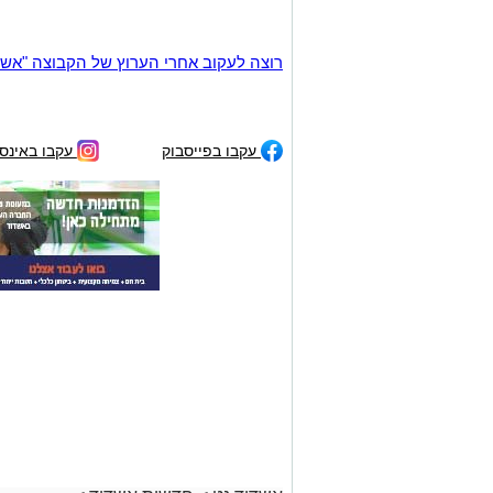
רוצה לעקוב אחרי הערוץ של הקבוצה "אשדוד נט" ב-tsApp
עקבו בפייסבוק
עקבו באינס