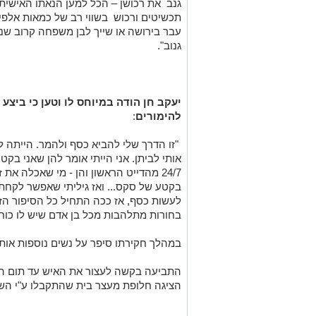
גנב את רכושן – הכל למען הנאתו האישית
תכשיטים ורכוש בשווי רב של כמאות אלפי
עבר בירושה או שייך לבן משפחה קרוב שנ
גנוב".
יעקב חן הודה במיוחס לו וטען כי ביצ
להימורים
:
"זו הדרך שלי להביא כסף ולהמר. הייתה ל
אותי לביתן. אני הייתי אומר להן שאני בקט
24/7 מהדייט הראשון והן - מי שאכלה את
בקטע של סקס... ואז גיליתי שאפשר לקחת 
לעשות כסף, אז ככה התחיל כל הסיפור הזה.
בחורות מתלהבות מכל בן אדם שיש לו כוח,
במהלך חקירתו סיפר על נשים נוספות אותן
התביעה בקשה לעצור את האיש עד תום ההלי
הציגה חלופת מעצר בית שהתקבלו ע"י הש