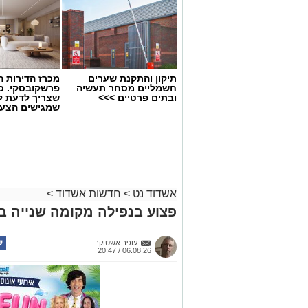
תיקון והתקנת שערים
מכרז הדירות ה
חשמליים מסחר תעשיה
פרשקובסקי. כ
ובתים פרטיים >>>
שצריך לדעת ל
צילום: דוברות איחוד הצלה
שמגישים הצעה
באשדוד
חיים גוטסמן, משה ויצמן ואושר אביטן חוב
אופנוע שנפגע בתאונה עם מעורבות רכב, הע
פונה באמבולנס איחוד הצלה להמשך טיפול
בינוני".
אשדוד נט
>
חדשות אשדוד
>
רוצה לעקוב אחרי הערוץ של הקבוצה "אשדוד נט" ב-tsApp
פצוע בנפילה מקומה שנייה ב
עופר אשטוקר
06.08.26 / 20:47
עקבו בפייסבוק
עקבו באינס