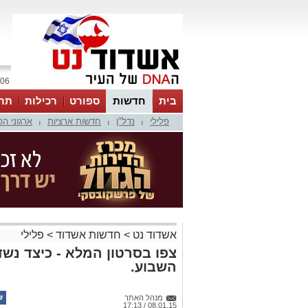
06 אוגוסט 2026 / 23:11
בית
חדשות
ספורט
רכילות
תר
פלילי
נדל"ן
חדשות ארציות
ארגוני ה
|
|
|
אשדוד נט
>
חדשות אשדוד
>
פלילי
צפו בסרטון המלא - כיצד נש
השבוע.
מנהל האתר
08.01.15 / 17:13