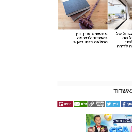
גדול של
מחפשים עורך דין
ל מה
באשדוד לרשימה
פני
המלאה כנסו כאן >
 לדירה
שים באיחוד הצלה מסרו: "מדובר ברוכב
נקנו לרוכב טיפול רפואי ראשוני והוא
 בבית החולים 'אסותא' כשמצבו מוגדר
Wha לחצו כאן
אשדוד
טגרם