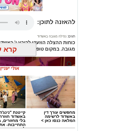
להאזנה לתוכן:
תגים:
נפילה מגובה באשדוד
כוחות ההצלה הוזעקו לרובע ו' באשדו
קרא ע
מגובה. במקום טופל בן 40 שנפל מגובה 2 קומות. פונה במצב בינוני
אולי יעניי
מחפשים עורך דין
קייטנת "נינג'ה 
באשדוד לרשימה
באשדוד חוזרת
המלאה כנסו כאן >
בלי מחזורים, ב
התחייבות- את
לכמה ואיזה ימ