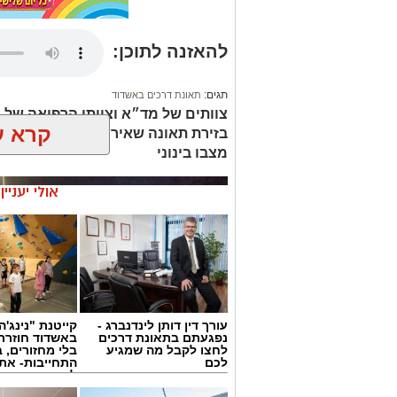
להאזנה לתוכן:
תגים:
תאונת דרכים באשדוד
צוותים של מד״א וצוותי הרפואה של א
קרא ע
בזירת תאונה שאירעה ברחוב בעלי ה
מצבו בינוני
אולי יעניי
עורך דין דותן לינדנברג -
קייטנת "נינג'ה 
נפגעתם בתאונת דרכים
באשדוד חוזרת
לחצו לקבל מה שמגיע
בלי מחזורים, ב
לכם
התחייבות- את
לכמה ואיזה ימ
להירשם!