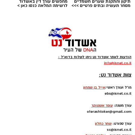
תיקון והתקנת שערים חשמליים
מחפשים עורך דין באשדוד
מסחר תעשיה ובתים פרטיים >>>
לרשימה המלאה כנסו כאן >
הודעות לאתר אשדוד נט ניתן לשלוח בדוא"ל -
info
@isnet.co.i
l
-
צוות אשדוד נט:
מו"ל ועורך ראשי:
אייל בן שמחון
ebs@isnet.co.il
-
עורך משנה:
עופר אשטוקר
oferashtoker@gmail.com
-
עורך ספורט:
שחר כחלון
sc@isnet.co.il