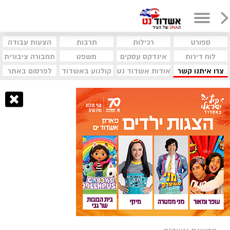
ספורט
רכילות
תרבות
הצעות עבודה
לוח דירות
אינדקס עסקים
משפט
תחבורה ציבורית
צרו איתנו קשר
אודות אשדוד נט
קולנוע באשדוד
לפרסום באתר