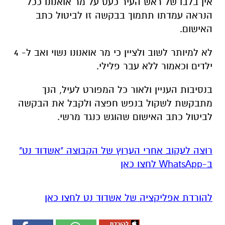
אין בלבו של ראש העיר כעס על מר אואנונו ככל
הנראה עמדתו תתמוך בבקשה זו לביטול כתב
האישום.
לא למיותר לשוב ולציין כי מר אואנונו נשוי ואב ל- 4
ילדים וכאמור ללא עבר פלילי.
בנסיבות העניין ולאור כל המפורט לעיל, הנך
מתבקשת לשקול בנפש חפצה ולקבל את הבקשה
לביטול כתב האישום שהוגש כנגד מרשי.
רוצה לעקוב אחרי הערוץ של הקבוצה "אשדוד נט"
ב-WhatsApp לחצו כאן
להורדת אפליקציה של אשדוד נט לחצו כאן