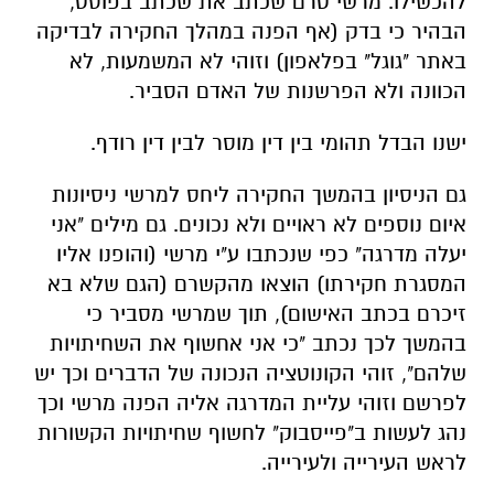
להכשילו. מרשי טרם שכתב את שכתב בפוסט,
הבהיר כי בדק (אף הפנה במהלך החקירה לבדיקה
באתר "גוגל" בפלאפון) וזוהי לא המשמעות, לא
הכוונה ולא הפרשנות של האדם הסביר.
ישנו הבדל תהומי בין דין מוסר לבין דין רודף.
גם הניסיון בהמשך החקירה ליחס למרשי ניסיונות
איום נוספים לא ראויים ולא נכונים. גם מילים "אני
יעלה מדרגה" כפי שנכתבו ע"י מרשי (והופנו אליו
המסגרת חקירתו) הוצאו מהקשרם (הגם שלא בא
זיכרם בכתב האישום), תוך שמרשי מסביר כי
בהמשך לכך נכתב "כי אני אחשוף את השחיתויות
שלהם", זוהי הקונוטציה הנכונה של הדברים וכך יש
לפרשם וזוהי עליית המדרגה אליה הפנה מרשי וכך
נהג לעשות ב"פייסבוק" לחשוף שחיתויות הקשורות
לראש העירייה ולעירייה.