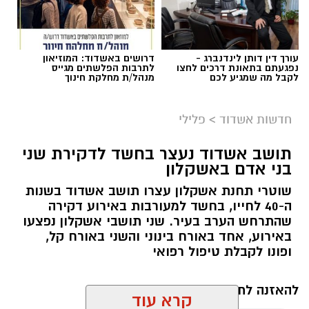
עורך דין דותן לינדנברג -
דרושים באשדוד: המוזיאון
נפגעתם בתאונת דרכים לחצו
לתרבות הפלשתים מגייס
לקבל מה שמגיע לכם
מנהל/ת מחלקת חינוך
חדשות אשדוד
>
פלילי
אירוע יוצא דופן התרחש אתמול בבית החולים
תושב אשדוד נעצר בחשד לדקירת שני
הציבורי אסותא אשדוד: שלומית מגזניק, קלינאית
בני אדם באשקלון
תקשורת בת 29 ותושבת באר גנים, ילדה את בתה
שוטרי תחנת אשקלון עצרו תושב אשדוד בשנות
הבכורה, ליבי, במושב האחורי של הרכב בזמן
ה-40 לחייו, בחשד למעורבות באירוע דקירה
הנסיעה לבית החולים.
שהתרחש הערב בעיר. שני תושבי אשקלון נפצעו
באירוע, אחד באורח בינוני והשני באורח קל,
יומיים קודם לכן הגיעה שלומית, שהייתה בשבוע
ופונו לקבלת טיפול רפואי
ה־40 להריונה, לביקורת שגרתית. במהלך הלילה
החלה לחוש צירים, אך ככל הנראה לא הבינה כי
להאזנה לתוכן:
קרא עוד
היא כבר נמצאת בלידה פעילה. בבוקר יצאו היא