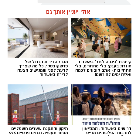
ובעלה דן לכיוון בית החולים.
אולי יעניין אותך גם
עופר אשטוקר / 21:12 09.08.26
קייטנת "נינג'ה לזוז" באשדוד
מכרז הדירות הגדול של
חוזרת בענק: בלי מחזורים, בלי
פרשקובסקי. כל מה שצריך
תגים:
דקירות באשקלון
,
מעצר תושב אשדוד
התחייבות- אתם קובעים לכמה
לדעת לפני שמגישים הצעה
ואיזה ימים להירשם!
לדירה באשדוד
במהלך הנסיעה התקשתה שלומית לשבת, ובכניסה
לאשדוד ירדו לה המים. זמן קצר לאחר מכן אמרה
לדן: "אני יולדת" — ובתוך שניות נולדה ליבי במושב
האחורי של הרכב, היישר לתוך מכנסיה של אמה.
דרושים באשדוד: המוזיאון
תיקון והתקנת שערים חשמליים
לתרבות הפלשתים מגייס
מסחר תעשיה ובתים פרטיים >>>