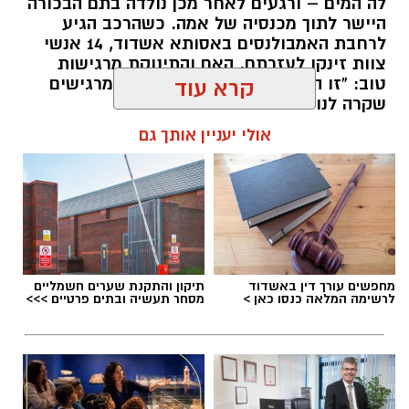
לה המים – ורגעים לאחר מכן נולדה בתם הבכורה
היישר לתוך מכנסיה של אמה. כשהרכב הגיע
לרחבת האמבולנסים באסותא אשדוד, 14 אנשי
צוות זינקו לעזרתם. האם והתינוקת מרגישות
טוב: “זו הייתה חוויה מטורפת, אנחנו מרגישים
קרא עוד
שקרה לנו נס״
אולי יעניין אותך גם
להאזנה לתוכן:
עופר אשטוקר / 08:12 10.08.26
מחפשים עורך דין באשדוד
תיקון והתקנת שערים חשמליים
לרשימה המלאה כנסו כאן >
מסחר תעשיה ובתים פרטיים >>>
תגים:
אסותא אשדוד
,
לידה ברכב