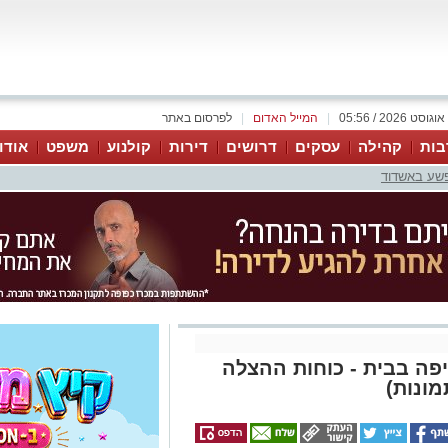
|
המייל האדום
|
לפרסום באתר
בות
קהילה
עסקים
דרושים
דירות
קולנוע
משפט
אודו
פשע באשדוד
פה בבית - כוחות ההצלה
מונות)