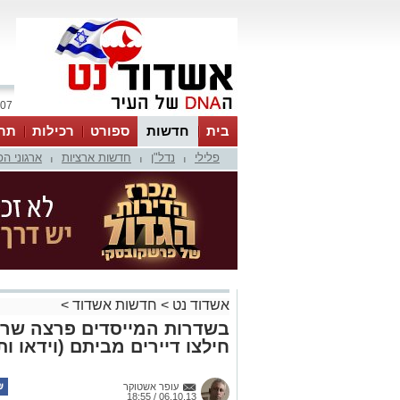
07 אוגוסט 2026 / 05:56
בית
חדשות
ספורט
רכילות
תר
פלילי
נדל"ן
חדשות ארציות
ארגוני ה
|
|
|
אשדוד נט
>
חדשות אשדוד
>
בשדרות המייסדים פרצה שרי
חילצו דיירים מביתם (וידאו ות
עופר אשטוקר
06.10.13 / 18:55