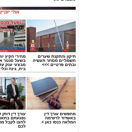
אולי יעניי
תיקון והתקנת שערים
מחירי הקיץ יור
חשמליים מסחר תעשיה
בשעל סנטר אש
ובתים פרטיים >>>
מבצעי ענק על 
בית, גינה וכלי
מחפשים עורך דין
עורך דין דותן ל
באשדוד לרשימה
נפגעתם בתאונ
המלאה כנסו כאן >
לחצו לקבל מה
צילום: דוברות איחוד הצלה
לכם