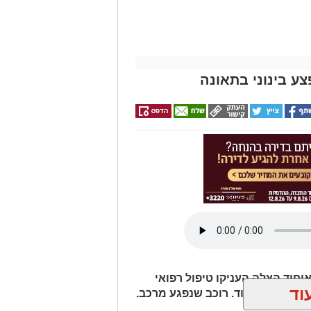
יחוד הצלה העניקו טיפול רפואי
וד
מלאכה באשדוד. רוכב שנפגע מרכב.