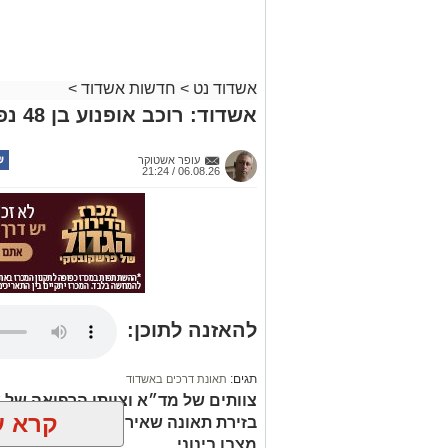
אשדוד נט
>
חדשות אשדוד
>
אשדוד: רוכב אופנוע בן 48 נפצע בינוני בתאונה
עופר אשטוקר
06.08.26 / 21:24
להאזנה לתוכן:
תגים:
תאונת דרכים באשדוד
צוותים של מד״א וצוותי הרפואה של א
קרא ע
בזירת תאונה שאירעה ברחוב בעלי ה
מצבו בינוני