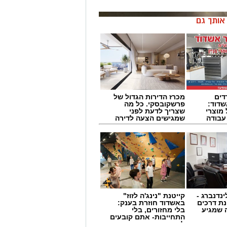
ן אותך גם
דים
מכרז הדירות הגדול של
דוד:
פרשקובסקי. כל מה
מוצרי
שצריך לדעת לפני
 עבודה
שמגישים הצעה לדירה
באשדוד
ינדנברג -
קייטנת "נינג'ה לזוז"
ת דרכים
באשדוד חוזרת בענק:
 שמגיע
בלי מחזורים, בלי
התחייבות- אתם קובעים
לכמה ואיזה ימים